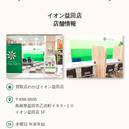
イオン益田店
店舗情報
買取店わかばイオン益田店
〒698-8505
島根県益田市乙吉町イ９５−１０
イオン益田店 1F
木曜日 年末年始