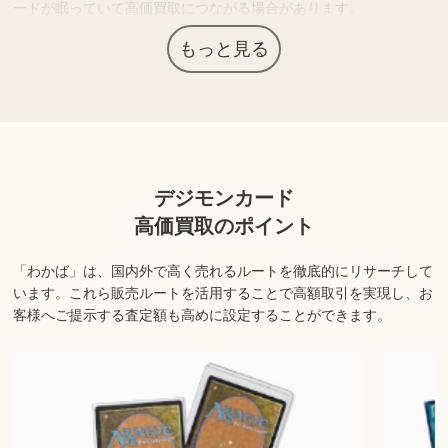
ードが眠っていて高価買取につながる場合があります。
処分をお考えでしたら、査定価格を確認されてはいかがでしょう
もっと見る
か？
上記以外にも様々な商品を取り扱っております。ぜひご来店くださ
い。
デジモンカード
商品の状態や内容によっては、お買取できない場合がございま
す。詳しくは店舗までお問い合わせください。
高価買取のポイント
「わかば」は、国内外で高く売れるルートを徹底的にリサーチして
います。
これら販売ルートを活用することで高額取引を実現し、お
客様へご提示する査定額も高めに設定することができます。