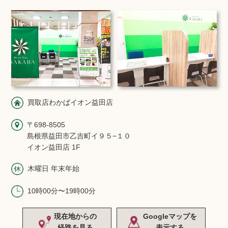
買取店わかばイオン益田店
〒698-8505
島根県益田市乙吉町イ９５−１０
イオン益田店 1F
木曜日 年末年始
10時00分〜19時00分
現在地からの
Googleマップを
経路を見る
表示する