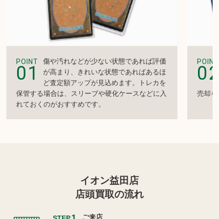
傷や汚れなどが少ない状態であれば評価
POINT
POINT
01
0
が高まり、きれいな状態であればあるほ
ど査定額アップが見込めます。トレカを
保管する場合は、スリーブや硬化ケースなどに入
売却を
れておくのがおすすめです。
イオン益田店
店頭買取の流れ
1
ご来店
STEP