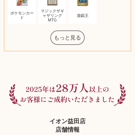
マジックザギ
ポケモンカー
ャザリング
遊戯王
ド
MTG
もっと見る
ルイ・ヴィト
ウェッジウッ
コーヒーメー
ザ・ノース・
ルイス・ポー
チャイルドシ
日本電信電話
ジッポー
化粧水 ローシ
タグ・ホイヤ
アニメーショ
カルバンクラ
エヴァンゲリ
ノートパソコ
デスクトップ
オーディオテ
シャワーヘッ
インゴ・マウ
JVCケンウッ
葉書・ポスト
エリザベスア
ニンテンドー
グラフィック
ロイヤルコペ
マックツール
トム・ディク
ドルチェ&ガ
グランドセイ
ブライトリン
ファンデーシ
アメリカコイ
ドラゴンボー
チェンソーマ
西洋アンティ
スティールシ
ドクターマー
金・ゴールド
金・ゴールド
金・ゴールド
アランドロン
富士フイルム
ゼンハイザー
カナダグース
VRゴーグル
QUOカード
ロレックス
ブランデー
ジバンシー
マニキュア
化粧ポーチ
金貨・銀貨
ワンピース
キーボード
ガラスペン
筆（ふで）
スピーカー
図書カード
エアポッズ
シルバニア
モトローラ
アルインコ
エルメス
中国切手
アイドル
日本古銭
キヤノン
呪術廻戦
ヘレンド
リョービ
コミック
ミニカー
日本電気
ガラケー
Nゲージ
AirPods
iPhone
iPhone
カシオ
マウス
茶道具
ギター
チェス
髭剃り
マキタ
リール
ボッチ
カシオ
指輪
指輪
指輪
競馬
古銭
辞書
PS4
帯
アイシャドウ
ゲームソフト
エクスペリア
エインズレイ
モンクレール
レ・クリント
AppleWatch
ネックレス
ネックレス
ネックレス
スウォッチ
シャンパン
外国コイン
ボールペン
バイオリン
ドライヤー
ケルヒャー
ベビーカー
リカちゃん
HOゲージ
シャネル
記念切手
シャネル
中国古銭
鬼滅の刃
デュポン
中国骨董
マイセン
サックス
ボッシュ
レイバン
シャープ
メッキ
メッキ
メッキ
コーチ
ニコン
ソニー
万年筆
お米券
旅行券
ビーツ
ルアー
ガラホ
鉄道
着物
囲碁
絵本
図鑑
東芝
草履
iPad
PS5
ティファニー
ダイヤモンド
ティファニー
ダイヤモンド
ティファニー
ダイヤモンド
ペンタックス
パナソニック
ウルトラマン
ギャラクシー
トランペット
ギフトカード
ヘアアイロン
電動歯ブラシ
ベビーチェア
カルティエ
ディズニー
ウイスキー
カルティエ
株主優待券
ハイコーキ
アディダス
帯締・帯留
シチズン
中国紙幣
ブリーチ
エルメス
アイコム
Zゲージ
オメガ
グッチ
観光地
チーク
古紙幣
陶磁器
チェロ
ソニー
ボーズ
ロッド
ナイキ
モーイ
ソニー
沖電気
Apple
iMac
口紅
絵画
将棋
雑誌
レゴ
硯
クラリネット
スナップオン
カルティエ
パール真珠
カルティエ
パール真珠
カルティエ
パール真珠
ディオール
カレンダー
ディオール
タブレット
手帳カバー
魚群探知機
ディーゼル
アルテック
岩崎通信機
八重洲無線
MacBook
xbox one
スポーツ
アナスイ
化粧下地
モニター
ダンヒル
ビール券
レイザー
ヒルティ
知育玩具
プラダ
ワイン
ライカ
リコー
掛け軸
バカラ
アンプ
テレビ
掃除機
参考書
超合金
麻雀
（zippo）
フェイス
ルセン
カー
ート
公社
ン
ド
クニカ
イン
ョン
オン
ラー
PC
ー
ン
ン
ド
ド
ンハーゲン
ッバーナ
スイッチ
カード
ーデン
ボード
ソン
ズ
リーズ
コー
ョン
ーク
チン
グ
ン
ル
ン
イオン益田店
店舗情報