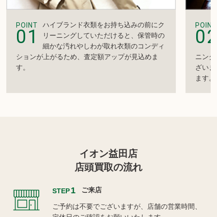
ハイブランド衣類をお持ち込みの前にク
POINT
POINT
01
0
リーニングしていただけると、保管時の
細かな汚れやしわが取れ衣類のコンディ
ションが上がるため、査定額アップが見込めま
ニング
す。
ざいま
ます。
イオン益田店
店頭買取の流れ
1
ご来店
STEP
ご予約は不要でございますが、店舗の営業時間、