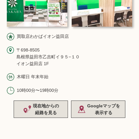
買取店わかばイオン益田店
〒698-8505
島根県益田市乙吉町イ９５−１０
イオン益田店 1F
木曜日 年末年始
10時00分〜19時00分
現在地からの
Googleマップを
経路を見る
表示する