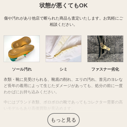
状態が悪くてもOK
傷や汚れがあり他店で断られた商品も査定いたします。
お気軽にご
相談ください。
ソール汚れ
シミ
ファスナー劣化
衣類・靴に見受けられる、靴底の削れ、エリの汚れ、首元のヨレな
ど長年の着用によって生じたダメージがあっても、処分の前に一度
わかばにお持ち込みください。
中にはブランド衣類、ボロボロの靴であってもコレクター需要の高
いモデルもあり高価買取が見込めます。
無料査定にて現在の価値をお確かめいただけます。
もっと見る