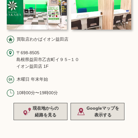
買取店わかばイオン益田店
〒698-8505
島根県益田市乙吉町イ９５−１０
イオン益田店 1F
木曜日 年末年始
10時00分〜19時00分
現在地からの
Googleマップを
経路を見る
表示する