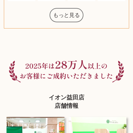
もっと見る
マジックザギ
ルイ・ヴィト
ポケモンカー
ウェッジウッ
コーヒーメー
ルイス・ポー
チャイルドシ
日本電信電話
ジッポー
化粧水 ローシ
タグ・ホイヤ
アニメーショ
カルバンクラ
エヴァンゲリ
デジモンカー
ノートパソコ
デスクトップ
オーディオテ
シャワーヘッ
インゴ・マウ
JVCケンウッ
葉書・ポスト
エリザベスア
デュエルマス
ニンテンドー
グラフィック
ロイヤルコペ
マックツール
トム・ディク
ドルチェ&ガ
グランドセイ
ブライトリン
ファンデーシ
アメリカコイ
ドラゴンボー
チェンソーマ
バトルスピリ
西洋アンティ
スティールシ
金・ゴールド
金・ゴールド
金・ゴールド
アランドロン
富士フイルム
ヴァンガード
ゼンハイザー
VRゴーグル
QUOカード
ロレックス
ブランデー
ジバンシー
マニキュア
化粧ポーチ
金貨・銀貨
ワンピース
キーボード
ガラスペン
筆（ふで）
スピーカー
図書カード
エアポッズ
シルバニア
モトローラ
アルインコ
エルメス
中国切手
アイドル
日本古銭
キヤノン
呪術廻戦
ヘレンド
リョービ
コミック
ミニカー
日本電気
ガラケー
Nゲージ
AirPods
iPhone
iPhone
カシオ
マウス
茶道具
ギター
チェス
髭剃り
マキタ
リール
ボッチ
カシオ
指輪
指輪
指輪
競馬
古銭
辞書
PS4
帯
アイシャドウ
ゲームソフト
エクスペリア
エインズレイ
レ・クリント
AppleWatch
ネックレス
ネックレス
ネックレス
スウォッチ
シャンパン
外国コイン
ャザリング
ボールペン
バイオリン
ドライヤー
ケルヒャー
ベビーカー
リカちゃん
HOゲージ
シャネル
記念切手
シャネル
中国古銭
鬼滅の刃
デュポン
中国骨董
マイセン
サックス
ボッシュ
シャープ
メッキ
メッキ
メッキ
コーチ
ニコン
ソニー
万年筆
お米券
旅行券
ビーツ
ルアー
ガラホ
鉄道
着物
囲碁
絵本
図鑑
東芝
草履
iPad
PS5
ティファニー
ダイヤモンド
ティファニー
ダイヤモンド
ティファニー
ダイヤモンド
ペンタックス
パナソニック
ウルトラマン
ギャラクシー
トランペット
ギフトカード
ヘアアイロン
電動歯ブラシ
ベビーチェア
カルティエ
ディズニー
ウイスキー
カルティエ
株主優待券
ハイコーキ
帯締・帯留
シチズン
中国紙幣
ブリーチ
エルメス
アイコム
Zゲージ
オメガ
グッチ
観光地
チーク
古紙幣
遊戯王
陶磁器
チェロ
ソニー
ボーズ
ロッド
モーイ
ソニー
沖電気
Apple
iMac
口紅
絵画
将棋
雑誌
レゴ
硯
クラリネット
スナップオン
カルティエ
パール真珠
カルティエ
パール真珠
カルティエ
パール真珠
ディオール
カレンダー
ディオール
タブレット
手帳カバー
魚群探知機
アルテック
岩崎通信機
八重洲無線
MacBook
xbox one
スポーツ
アナスイ
化粧下地
モニター
ダンヒル
ビール券
レイザー
ヒルティ
知育玩具
プラダ
ワイン
ライカ
リコー
掛け軸
バカラ
アンプ
テレビ
掃除機
参考書
超合金
麻雀
（zippo）
ルセン
カー
ート
公社
ン
ド
ド
クニカ
イン
ョン
オン
ラー
PC
ー
ン
ド
ン
ド
ド
ンハーゲン
ッバーナ
スイッチ
カード
ーデン
ターズ
ボード
ソン
ズ
リーズ
コー
ョン
ッツ
ーク
グ
ン
ル
ン
MTG
イオン益田店
店舗情報