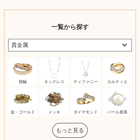
一覧から探す
指輪
ネックレス
ティファニー
カルティエ
金・ゴールド
メッキ
ダイヤモンド
パール真珠
もっと見る
マジックザギ
ルイ・ヴィト
ポケモンカー
ウェッジウッ
コーヒーメー
ザ・ノース・
ルイス・ポー
チャイルドシ
日本電信電話
ジッポー
化粧水 ローシ
タグ・ホイヤ
アニメーショ
カルバンクラ
エヴァンゲリ
デジモンカー
ノートパソコ
デスクトップ
オーディオテ
シャワーヘッ
JVCケンウッ
葉書・ポスト
エリザベスア
デュエルマス
ニンテンドー
グラフィック
ロイヤルコペ
マックツール
インゴ・マウ
ドルチェ&ガ
グランドセイ
ブライトリン
ファンデーシ
アメリカコイ
ドラゴンボー
チェンソーマ
バトルスピリ
西洋アンティ
スティールシ
ドクターマー
トム・ディク
金・ゴールド
金・ゴールド
アランドロン
富士フイルム
ヴァンガード
ゼンハイザー
カナダグース
VRゴーグル
QUOカード
ロレックス
ブランデー
ジバンシー
マニキュア
化粧ポーチ
金貨・銀貨
ワンピース
キーボード
ガラスペン
筆（ふで）
スピーカー
図書カード
エアポッズ
シルバニア
モトローラ
アルインコ
エルメス
中国切手
アイドル
日本古銭
キヤノン
呪術廻戦
ヘレンド
リョービ
コミック
ミニカー
日本電気
ガラケー
Nゲージ
AirPods
iPhone
iPhone
カシオ
マウス
茶道具
ギター
チェス
髭剃り
マキタ
リール
フロス
カシオ
指輪
指輪
競馬
古銭
辞書
PS4
帯
アイシャドウ
ゲームソフト
エクスペリア
エインズレイ
モンクレール
レ・クリント
AppleWatch
ネックレス
ネックレス
スウォッチ
シャンパン
外国コイン
ャザリング
ボールペン
バイオリン
ドライヤー
ケルヒャー
ベビーカー
リカちゃん
HOゲージ
シャネル
記念切手
シャネル
中国古銭
鬼滅の刃
デュポン
中国骨董
マイセン
サックス
ボッシュ
レイバン
シャープ
メッキ
メッキ
コーチ
ニコン
ソニー
万年筆
お米券
旅行券
ビーツ
ルアー
ボッチ
ガラホ
鉄道
着物
囲碁
絵本
図鑑
東芝
草履
iPad
PS5
ティファニー
ダイヤモンド
ティファニー
ダイヤモンド
ペンタックス
パナソニック
ウルトラマン
ギャラクシー
トランペット
ギフトカード
ヘアアイロン
電動歯ブラシ
ベビーチェア
カルティエ
ディズニー
ウイスキー
カルティエ
株主優待券
ハイコーキ
アディダス
帯締・帯留
シチズン
中国紙幣
ブリーチ
エルメス
アイコム
Zゲージ
オメガ
グッチ
観光地
チーク
古紙幣
遊戯王
陶磁器
チェロ
ソニー
ボーズ
ロッド
ナイキ
モーイ
ソニー
沖電気
Apple
iMac
口紅
絵画
将棋
雑誌
レゴ
硯
クラリネット
スナップオン
カルティエ
パール真珠
カルティエ
パール真珠
ディオール
カレンダー
ディオール
タブレット
手帳カバー
魚群探知機
ディーゼル
アルテック
岩崎通信機
八重洲無線
MacBook
xbox one
スポーツ
アナスイ
化粧下地
モニター
ダンヒル
ビール券
レイザー
ヒルティ
知育玩具
プラダ
ワイン
ライカ
リコー
掛け軸
バカラ
アンプ
テレビ
掃除機
参考書
超合金
麻雀
（zippo）
フェイス
ルセン
カー
ート
公社
ン
ド
ド
クニカ
イン
ョン
オン
PC
ー
ン
ド
ン
ド
ド
ンハーゲン
ッバーナ
スイッチ
カード
ーデン
ターズ
ボード
ラー
ズ
リーズ
コー
ョン
ッツ
ーク
チン
ソン
グ
ン
ル
ン