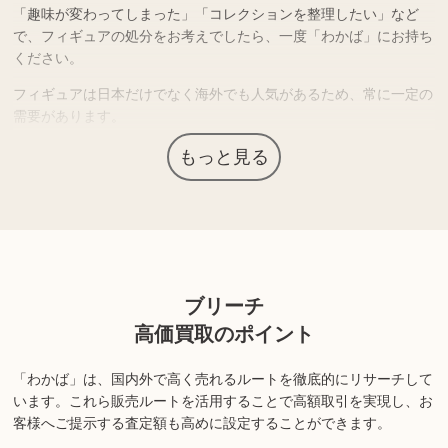
「趣味が変わってしまった」「コレクションを整理したい」など
で、フィギュアの処分をお考えでしたら、一度「わかば」にお持ち
ください。
フィギュアは日本だけでなく海外でも人気があるため、常に一定の
需要があります。
人気のキャラや作品のもの、数量限定品など入手困難な商品は需要
もっと見る
が高く、高価買取につながる場合があります。
無料で査定可能ですので、是非ご利用ください。
上記以外にも様々な商品を取り扱っております。ぜひご来店くださ
ブリーチ
い。
高価買取のポイント
商品の状態や内容によっては、お買取できない場合がございま
す。詳しくは店舗までお問い合わせください。
「わかば」は、国内外で高く売れるルートを徹底的にリサーチして
います。
これら販売ルートを活用することで高額取引を実現し、お
客様へご提示する査定額も高めに設定することができます。