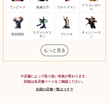
ドラゴンボー
ワンピース
鬼滅の刃
ウルトラマン
ル
エヴァンゲリ
チェンソーマ
呪術廻戦
ブリーチ
オン
ン
もっと見る
マジックザギ
ルイ・ヴィト
ポケモンカー
ウェッジウッ
コーヒーメー
ザ・ノース・
ルイス・ポー
チャイルドシ
日本電信電話
ジッポー
化粧水 ローシ
タグ・ホイヤ
アニメーショ
カルバンクラ
デジモンカー
ノートパソコ
デスクトップ
オーディオテ
シャワーヘッ
JVCケンウッ
葉書・ポスト
エリザベスア
デュエルマス
ニンテンドー
グラフィック
ロイヤルコペ
マックツール
インゴ・マウ
ドルチェ&ガ
グランドセイ
ブライトリン
ファンデーシ
アメリカコイ
バトルスピリ
西洋アンティ
スティールシ
ドクターマー
トム・ディク
金・ゴールド
金・ゴールド
金・ゴールド
アランドロン
富士フイルム
ヴァンガード
ゼンハイザー
カナダグース
VRゴーグル
QUOカード
ロレックス
ブランデー
ジバンシー
マニキュア
化粧ポーチ
金貨・銀貨
キーボード
ガラスペン
筆（ふで）
スピーカー
図書カード
エアポッズ
シルバニア
モトローラ
アルインコ
エルメス
中国切手
アイドル
日本古銭
キヤノン
ヘレンド
リョービ
コミック
ミニカー
日本電気
ガラケー
Nゲージ
AirPods
iPhone
iPhone
カシオ
マウス
茶道具
ギター
チェス
髭剃り
マキタ
リール
フロス
カシオ
指輪
指輪
指輪
競馬
古銭
辞書
PS4
帯
アイシャドウ
ゲームソフト
エクスペリア
エインズレイ
モンクレール
レ・クリント
AppleWatch
ネックレス
ネックレス
ネックレス
スウォッチ
シャンパン
外国コイン
ャザリング
ボールペン
バイオリン
ドライヤー
ケルヒャー
ベビーカー
リカちゃん
HOゲージ
シャネル
記念切手
シャネル
中国古銭
デュポン
中国骨董
マイセン
サックス
ボッシュ
レイバン
シャープ
メッキ
メッキ
メッキ
コーチ
ニコン
ソニー
万年筆
お米券
旅行券
ビーツ
ルアー
ボッチ
ガラホ
鉄道
着物
囲碁
絵本
図鑑
東芝
草履
iPad
PS5
ティファニー
ダイヤモンド
ティファニー
ダイヤモンド
ティファニー
ダイヤモンド
ペンタックス
パナソニック
ギャラクシー
トランペット
ギフトカード
ヘアアイロン
電動歯ブラシ
ベビーチェア
カルティエ
ディズニー
ウイスキー
カルティエ
株主優待券
ハイコーキ
アディダス
帯締・帯留
シチズン
中国紙幣
エルメス
アイコム
Zゲージ
オメガ
グッチ
観光地
チーク
古紙幣
遊戯王
陶磁器
チェロ
ソニー
ボーズ
ロッド
ナイキ
モーイ
ソニー
沖電気
Apple
iMac
口紅
絵画
将棋
雑誌
レゴ
硯
クラリネット
スナップオン
カルティエ
パール真珠
カルティエ
パール真珠
カルティエ
パール真珠
ディオール
カレンダー
ディオール
タブレット
手帳カバー
魚群探知機
ディーゼル
アルテック
岩崎通信機
八重洲無線
MacBook
xbox one
スポーツ
アナスイ
化粧下地
モニター
ダンヒル
ビール券
レイザー
ヒルティ
知育玩具
プラダ
ワイン
ライカ
リコー
掛け軸
バカラ
アンプ
テレビ
掃除機
参考書
超合金
麻雀
（zippo）
フェイス
ルセン
カー
ート
公社
ン
ド
ド
クニカ
イン
ョン
PC
ー
ン
ド
ン
ド
ド
ンハーゲン
ッバーナ
スイッチ
カード
ーデン
ターズ
ボード
ラー
ズ
リーズ
コー
ョン
ッツ
ーク
チン
ソン
グ
ン
MTG
※店舗によって取り扱い有無が変わります。
詳細は各店舗ページをご確認ください。
全国の店舗一覧はコチラ