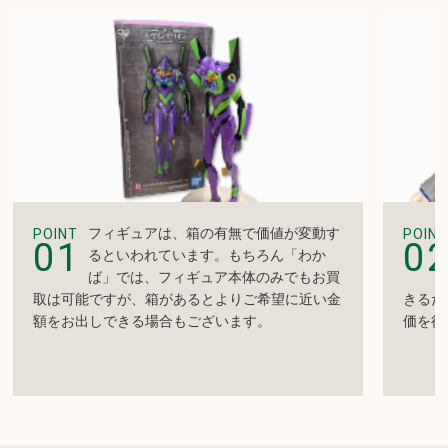
フィギュアは、箱の有無で価値が変動す
POINT
POINT
01
0
るといわれています。もちろん「わか
ば」では、フィギュア本体のみでもお買
取は可能ですが、箱があるとよりご希望に近い金
きるだ
額をお出しできる場合もございます。
価を得