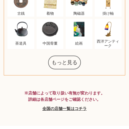
古銭
着物
陶磁器
掛け軸
西洋アンティ
茶道具
中国骨董
絵画
ーク
もっと見る
マジックザギ
ルイ・ヴィト
ポケモンカー
ウェッジウッ
コーヒーメー
ザ・ノース・
ルイス・ポー
チャイルドシ
日本電信電話
ジッポー
化粧水 ローシ
タグ・ホイヤ
アニメーショ
カルバンクラ
エヴァンゲリ
デジモンカー
ノートパソコ
デスクトップ
オーディオテ
シャワーヘッ
JVCケンウッ
葉書・ポスト
エリザベスア
デュエルマス
ニンテンドー
グラフィック
ロイヤルコペ
マックツール
インゴ・マウ
ドルチェ&ガ
グランドセイ
ブライトリン
ファンデーシ
アメリカコイ
ドラゴンボー
チェンソーマ
バトルスピリ
スティールシ
ドクターマー
トム・ディク
金・ゴールド
金・ゴールド
金・ゴールド
アランドロン
富士フイルム
ヴァンガード
ゼンハイザー
カナダグース
VRゴーグル
QUOカード
ロレックス
ブランデー
ジバンシー
マニキュア
化粧ポーチ
金貨・銀貨
ワンピース
キーボード
ガラスペン
筆（ふで）
スピーカー
図書カード
エアポッズ
シルバニア
モトローラ
アルインコ
エルメス
中国切手
アイドル
日本古銭
キヤノン
呪術廻戦
ヘレンド
リョービ
コミック
ミニカー
日本電気
ガラケー
Nゲージ
AirPods
iPhone
iPhone
カシオ
マウス
ギター
チェス
髭剃り
マキタ
リール
フロス
カシオ
指輪
指輪
指輪
競馬
辞書
PS4
帯
アイシャドウ
ゲームソフト
エクスペリア
エインズレイ
モンクレール
レ・クリント
AppleWatch
ネックレス
ネックレス
ネックレス
スウォッチ
シャンパン
外国コイン
ャザリング
ボールペン
バイオリン
ドライヤー
ケルヒャー
ベビーカー
リカちゃん
HOゲージ
シャネル
記念切手
シャネル
中国古銭
鬼滅の刃
デュポン
マイセン
サックス
ボッシュ
レイバン
シャープ
メッキ
メッキ
メッキ
コーチ
ニコン
ソニー
万年筆
お米券
旅行券
ビーツ
ルアー
ボッチ
ガラホ
鉄道
囲碁
絵本
図鑑
東芝
草履
iPad
PS5
ティファニー
ダイヤモンド
ティファニー
ダイヤモンド
ティファニー
ダイヤモンド
ペンタックス
パナソニック
ウルトラマン
ギャラクシー
トランペット
ギフトカード
ヘアアイロン
電動歯ブラシ
ベビーチェア
カルティエ
ディズニー
ウイスキー
カルティエ
株主優待券
ハイコーキ
アディダス
帯締・帯留
シチズン
中国紙幣
ブリーチ
エルメス
アイコム
Zゲージ
オメガ
グッチ
観光地
チーク
古紙幣
遊戯王
チェロ
ソニー
ボーズ
ロッド
ナイキ
モーイ
ソニー
沖電気
Apple
iMac
口紅
将棋
雑誌
レゴ
硯
クラリネット
スナップオン
カルティエ
パール真珠
カルティエ
パール真珠
カルティエ
パール真珠
ディオール
カレンダー
ディオール
タブレット
手帳カバー
魚群探知機
ディーゼル
アルテック
岩崎通信機
八重洲無線
MacBook
xbox one
スポーツ
アナスイ
化粧下地
モニター
ダンヒル
ビール券
レイザー
ヒルティ
知育玩具
プラダ
ワイン
ライカ
リコー
バカラ
アンプ
テレビ
掃除機
参考書
超合金
麻雀
（zippo）
フェイス
ルセン
カー
ート
公社
ン
ド
ド
クニカ
イン
ョン
オン
PC
ー
ン
ド
ン
ド
ド
ンハーゲン
ッバーナ
スイッチ
カード
ーデン
ターズ
ボード
ラー
ズ
リーズ
コー
ョン
ッツ
チン
ソン
グ
ン
ル
ン
MTG
※店舗によって取り扱い有無が変わります。
詳細は各店舗ページをご確認ください。
全国の店舗一覧はコチラ