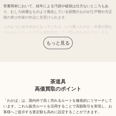
骨董商材において、経年による汚損や破損は仕方ないところもあ
り、むしろ綺麗なものより風化している状態のものが江戸期や大正
期の希少作家の作品に見受けられます。
このようにボロボロになっていたり、いつ買ったのか、作者が誰な
のかわからないものでも無料査定にて一度お持ち込み下さいませ。
骨董品は贋作であっても価値が認められるケースもございます。
もっと見る
上記以外にも様々な商品を取り扱っております。ぜひご来店くださ
い。
商品の状態や内容によっては、お買取できない場合がございま
茶道具
す。詳しくは店舗までお問い合わせください。
高価買取のポイント
「わかば」は、国内外で高く売れるルートを徹底的にリサーチして
います。
これら販売ルートを活用することで高額取引を実現し、お
客様へご提示する査定額も高めに設定することができます。