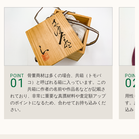
骨董商材は多くの場合、共箱（トモバ
POINT
POINT
01
0
コ）と呼ばれる箱に入っています。この
共箱に作者の名前や作品名などが記載さ
れており、非常に重要な真贋材料や査定額アップ
用性も
のポイントになるため、合わせてお持ち込みくだ
す。お
さい。
込みく