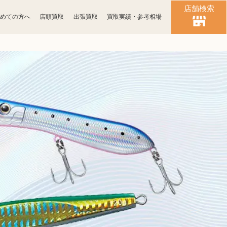
店舗検索
めての方へ
店頭買取
出張買取
買取実績・参考相場
時計買取
ブランド買取
化粧品買取
古銭買取
パソコン
ゲーム買取
周辺機器買取
食器買取
楽器買取
工具買取
釣具買取
おもちゃ買取
電子辞書買取