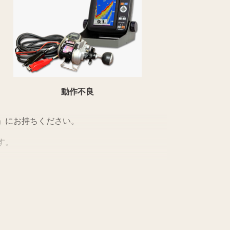
動作不良
」にお持ちください。
す。
い。