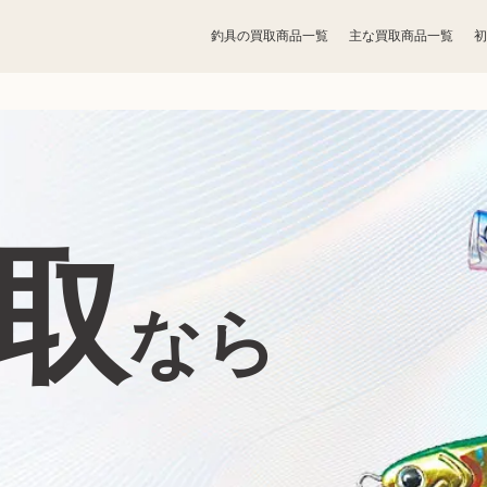
釣具の買取商品一覧
主な買取商品一覧
初
宝石買取
アクセサリー買取
お酒買取
香水買取
取
鉄道模型買取
トレカ買取
なら
ライター買取
骨董品買取
ボードゲーム買取
家電買取
照明・ライト買取
ベビー用品買取