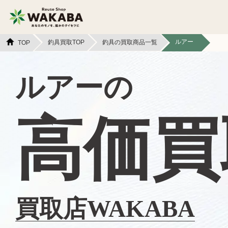
ルアー
釣具買取TOP
釣具の買取商品一覧
TOP
貴金属買取
金貨・銀貨買取
ルアーの
切手買取
テレカ買取
高価買
カメラ買取
フィギュア買取
スマホ買取
文具買取
イヤホン
金券買取
ヘッドホン買取
買取店WAKABA
アパレル買取
本買取