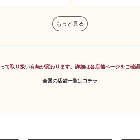
もっと見る
マジックザギャザリング
オーディオテクニカ
化粧水 ローション
カルバンクライン
エヴァンゲリオン
デスクトップPC
タグ・ホイヤー
アニメーション
デジモンカード
ノートパソコン
シャワーヘッド
JVCケンウッド
アイシャドウ
ゲームソフト
エクスペリア
エインズレイ
モンクレール
レ・クリント
AppleWatch
ネックレス
ネックレス
ネックレス
スウォッチ
シャンパン
外国コイン
ボールペン
バイオリン
ドライヤー
ケルヒャー
ベビーカー
リカちゃん
HOゲージ
シャネル
記念切手
シャネル
中国古銭
鬼滅の刃
デュポン
中国骨董
マイセン
サックス
ボッシュ
レイバン
シャープ
メッキ
メッキ
メッキ
コーチ
ニコン
ソニー
万年筆
お米券
旅行券
ビーツ
ボッチ
ガラホ
鉄道
着物
囲碁
絵本
図鑑
東芝
草履
iPad
PS5
ロイヤルコペンハーゲン
ニンテンドースイッチ
ドルチェ&ガッバーナ
葉書・ポストカード
エリザベスアーデン
デュエルマスターズ
グラフィックボード
インゴ・マウラー
マックツールズ
ティファニー
ダイヤモンド
ティファニー
ダイヤモンド
ティファニー
ダイヤモンド
ペンタックス
パナソニック
ウルトラマン
ギャラクシー
トランペット
ギフトカード
ヘアアイロン
電動歯ブラシ
ベビーチェア
カルティエ
ディズニー
ウイスキー
カルティエ
株主優待券
ハイコーキ
アディダス
帯締・帯留
シチズン
中国紙幣
ブリーチ
エルメス
アイコム
Zゲージ
オメガ
グッチ
観光地
チーク
古紙幣
遊戯王
陶磁器
チェロ
ソニー
ボーズ
ナイキ
モーイ
ソニー
沖電気
Apple
iMac
口紅
絵画
将棋
雑誌
レゴ
硯
MTG
って取り扱い有無が変わります。
詳細は各店舗ページをご確認
全国の店舗一覧はコチラ