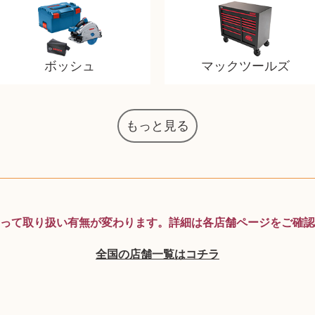
ボッシュ
マックツールズ
もっと見る
マジックザギャザリング
オーディオテクニカ
化粧水 ローション
カルバンクライン
エヴァンゲリオン
デスクトップPC
タグ・ホイヤー
アニメーション
デジモンカード
ノートパソコン
シャワーヘッド
JVCケンウッド
アイシャドウ
ゲームソフト
エクスペリア
エインズレイ
モンクレール
レ・クリント
AppleWatch
ネックレス
ネックレス
ネックレス
スウォッチ
シャンパン
外国コイン
ボールペン
バイオリン
ドライヤー
ベビーカー
リカちゃん
HOゲージ
シャネル
記念切手
シャネル
中国古銭
鬼滅の刃
デュポン
中国骨董
マイセン
サックス
レイバン
シャープ
メッキ
メッキ
メッキ
コーチ
ニコン
ソニー
万年筆
お米券
旅行券
ビーツ
ルアー
ボッチ
ガラホ
鉄道
着物
囲碁
絵本
図鑑
東芝
草履
iPad
PS5
ロイヤルコペンハーゲン
ニンテンドースイッチ
ドルチェ&ガッバーナ
葉書・ポストカード
エリザベスアーデン
デュエルマスターズ
グラフィックボード
インゴ・マウラー
ティファニー
ダイヤモンド
ティファニー
ダイヤモンド
ティファニー
ダイヤモンド
ペンタックス
パナソニック
ウルトラマン
ギャラクシー
トランペット
ギフトカード
ヘアアイロン
電動歯ブラシ
ベビーチェア
カルティエ
ディズニー
ウイスキー
カルティエ
株主優待券
アディダス
帯締・帯留
シチズン
中国紙幣
ブリーチ
エルメス
アイコム
Zゲージ
オメガ
グッチ
観光地
チーク
古紙幣
遊戯王
陶磁器
チェロ
ソニー
ボーズ
ロッド
ナイキ
モーイ
ソニー
沖電気
Apple
iMac
口紅
絵画
将棋
雑誌
レゴ
硯
MTG
って取り扱い有無が変わります。
詳細は各店舗ページをご確認
全国の店舗一覧はコチラ