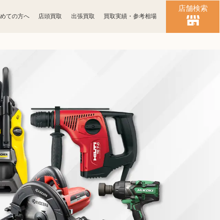
店舗検索
めての方へ
店頭買取
出張買取
買取実績・参考相場
時計買取
ブランド買取
化粧品買取
古銭買取
パソコン
ゲーム買取
周辺機器買取
食器買取
楽器買取
工具買取
釣具買取
おもちゃ買取
電子辞書買取