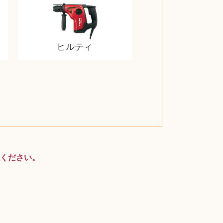
ヒルティ
スティールシリーズ
グランドセイコー
ファンデーション
バトルスピリッツ
西洋アンティーク
ドクターマーチン
トム・ディクソン
ブライトリング
アメリカコイン
ドラゴンボール
チェンソーマン
クラリネット
カルティエ
パール真珠
カルティエ
パール真珠
カルティエ
パール真珠
ディオール
カレンダー
ディオール
タブレット
手帳カバー
魚群探知機
ディーゼル
アルテック
岩崎通信機
八重洲無線
MacBook
xbox one
スポーツ
アナスイ
化粧下地
モニター
ダンヒル
ビール券
レイザー
知育玩具
プラダ
ワイン
ライカ
リコー
掛け軸
バカラ
アンプ
テレビ
掃除機
参考書
超合金
麻雀
ください。