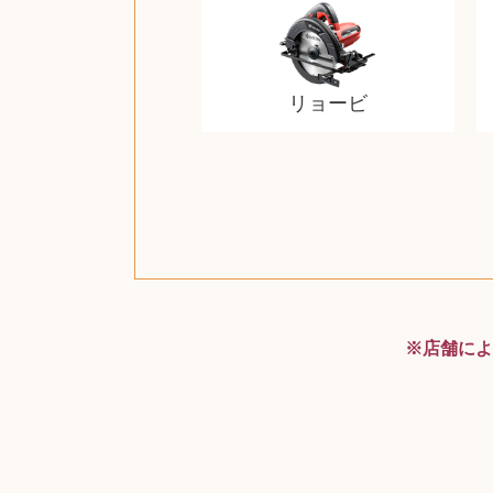
リョービ
ザ・ノース・フェイス
ルイス・ポールセン
ジッポー（zippo）
コーヒーメーカー
チャイルドシート
日本電信電話公社
ルイ・ヴィトン
ポケモンカード
ウェッジウッド
金・ゴールド
金・ゴールド
金・ゴールド
アランドロン
富士フイルム
ヴァンガード
ゼンハイザー
カナダグース
VRゴーグル
QUOカード
ロレックス
ブランデー
ジバンシー
マニキュア
化粧ポーチ
金貨・銀貨
ワンピース
キーボード
ガラスペン
筆（ふで）
スピーカー
図書カード
エアポッズ
シルバニア
モトローラ
アルインコ
エルメス
中国切手
アイドル
日本古銭
キヤノン
呪術廻戦
ヘレンド
コミック
ミニカー
日本電気
ガラケー
Nゲージ
AirPods
iPhone
iPhone
カシオ
マウス
茶道具
ギター
チェス
髭剃り
リール
フロス
カシオ
指輪
指輪
指輪
競馬
古銭
辞書
PS4
帯
※店舗によ