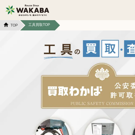
工具買取TOP
TOP
貴金属買取
金貨・銀貨買取
切手買取
テレカ買取
カメラ買取
フィギュア買取
スマホ買取
文具買取
イヤホン
金券買取
ヘッドホン買取
アパレル買取
本買取