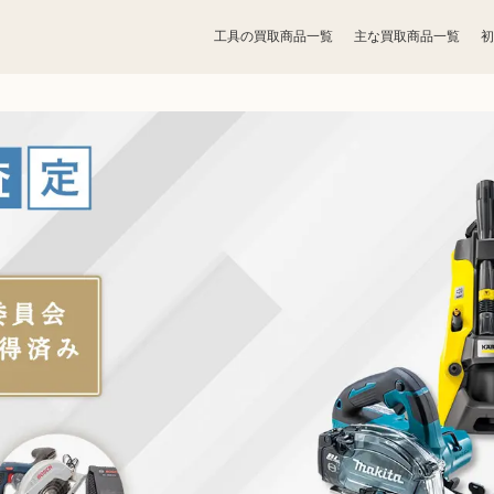
工具の買取商品一覧
主な買取商品一覧
初
宝石買取
アクセサリー買取
お酒買取
香水買取
鉄道模型買取
トレカ買取
ライター買取
骨董品買取
ボードゲーム買取
家電買取
照明・ライト買取
ベビー用品買取