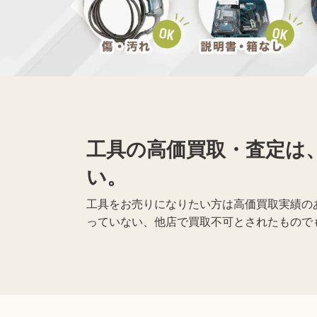
黒電話買取
無線機買取
仏具買取
工具の高価買取・査定は
遺品整理
生前整理
い。
工具をお売りになりたい方は高価買取実績のあ
っていない、他店で買取不可とされたもので