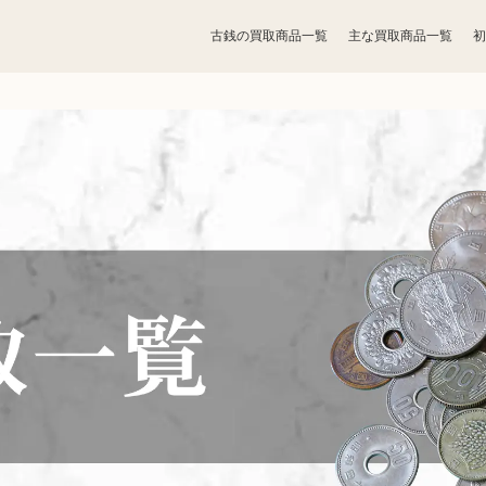
古銭の買取商品一覧
主な買取商品一覧
初
宝石買取
アクセサリー買取
お酒買取
香水買取
鉄道模型買取
トレカ買取
ライター買取
骨董品買取
ボードゲーム買取
家電買取
照明・ライト買取
ベビー用品買取