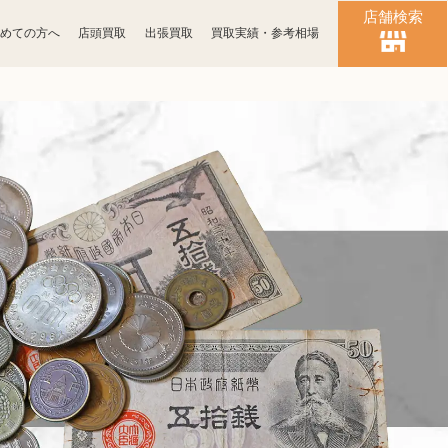
店舗検索
めての方へ
店頭買取
出張買取
買取実績・参考相場
時計買取
ブランド買取
化粧品買取
古銭買取
パソコン
ゲーム買取
周辺機器買取
食器買取
楽器買取
工具買取
釣具買取
おもちゃ買取
電子辞書買取