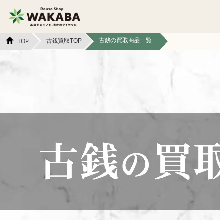
古銭の買取商品一覧
古銭買取TOP
TOP
貴金属買取
金貨・銀貨買取
切手買取
テレカ買取
カメラ買取
フィギュア買取
スマホ買取
文具買取
イヤホン
金券買取
ヘッドホン買取
アパレル買取
本買取