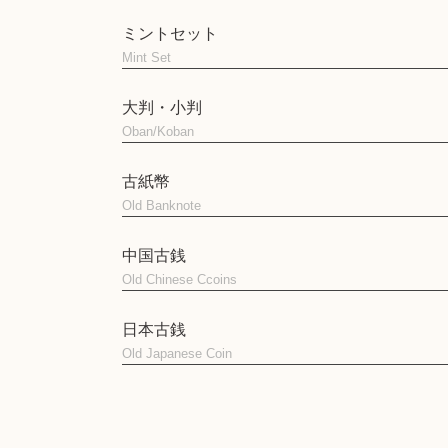
ミントセット
Mint Set
大判・小判
Oban/Koban
古紙幣
Old Banknote
中国古銭
Old Chinese Ccoins
日本古銭
Old Japanese Coin