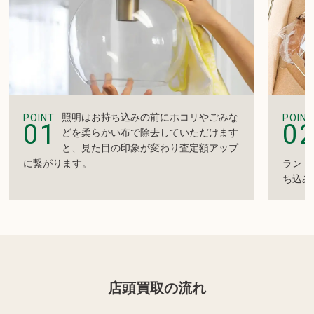
照明はお持ち込みの前にホコリやごみな
POINT
POINT
01
0
どを柔らかい布で除去していただけます
と、見た目の印象が変わり査定額アップ
に繋がります。
ランド
ち込み
店頭買取の流れ