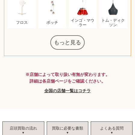
インゴ・マウ
トム・ディク
フロス
ボッチ
ラー
ソン
もっと見る
マジックザギ
ルイ・ヴィト
ポケモンカー
ウェッジウッ
コーヒーメー
ザ・ノース・
チャイルドシ
日本電信電話
ジッポー
化粧水 ローシ
タグ・ホイヤ
アニメーショ
カルバンクラ
エヴァンゲリ
デジモンカー
ノートパソコ
デスクトップ
オーディオテ
シャワーヘッ
JVCケンウッ
葉書・ポスト
エリザベスア
デュエルマス
ニンテンドー
グラフィック
ロイヤルコペ
マックツール
ドルチェ&ガ
グランドセイ
ブライトリン
ファンデーシ
アメリカコイ
ドラゴンボー
チェンソーマ
バトルスピリ
西洋アンティ
スティールシ
ドクターマー
金・ゴールド
金・ゴールド
金・ゴールド
アランドロン
富士フイルム
ヴァンガード
ゼンハイザー
カナダグース
VRゴーグル
QUOカード
ロレックス
ブランデー
ジバンシー
マニキュア
化粧ポーチ
金貨・銀貨
ワンピース
キーボード
ガラスペン
筆（ふで）
スピーカー
図書カード
エアポッズ
シルバニア
モトローラ
アルインコ
エルメス
中国切手
アイドル
日本古銭
キヤノン
呪術廻戦
ヘレンド
リョービ
コミック
ミニカー
日本電気
ガラケー
Nゲージ
AirPods
iPhone
iPhone
カシオ
マウス
茶道具
ギター
チェス
髭剃り
マキタ
リール
カシオ
指輪
指輪
指輪
競馬
古銭
辞書
PS4
帯
アイシャドウ
ゲームソフト
エクスペリア
エインズレイ
モンクレール
AppleWatch
ネックレス
ネックレス
ネックレス
スウォッチ
シャンパン
外国コイン
ャザリング
ボールペン
バイオリン
ドライヤー
ケルヒャー
ベビーカー
リカちゃん
HOゲージ
シャネル
記念切手
シャネル
中国古銭
鬼滅の刃
デュポン
中国骨董
マイセン
サックス
ボッシュ
レイバン
シャープ
メッキ
メッキ
メッキ
コーチ
ニコン
ソニー
万年筆
お米券
旅行券
ビーツ
ルアー
ガラホ
鉄道
着物
囲碁
絵本
図鑑
東芝
草履
iPad
PS5
ティファニー
ダイヤモンド
ティファニー
ダイヤモンド
ティファニー
ダイヤモンド
ペンタックス
パナソニック
ウルトラマン
ギャラクシー
トランペット
ギフトカード
ヘアアイロン
電動歯ブラシ
ベビーチェア
カルティエ
ディズニー
ウイスキー
カルティエ
株主優待券
ハイコーキ
アディダス
帯締・帯留
シチズン
中国紙幣
ブリーチ
エルメス
アイコム
Zゲージ
オメガ
グッチ
観光地
チーク
古紙幣
遊戯王
陶磁器
チェロ
ソニー
ボーズ
ロッド
ナイキ
ソニー
沖電気
Apple
iMac
口紅
絵画
将棋
雑誌
レゴ
硯
クラリネット
スナップオン
カルティエ
パール真珠
カルティエ
パール真珠
カルティエ
パール真珠
ディオール
カレンダー
ディオール
タブレット
手帳カバー
魚群探知機
ディーゼル
岩崎通信機
八重洲無線
MacBook
xbox one
スポーツ
アナスイ
化粧下地
モニター
ダンヒル
ビール券
レイザー
ヒルティ
知育玩具
プラダ
ワイン
ライカ
リコー
掛け軸
バカラ
アンプ
テレビ
掃除機
参考書
超合金
麻雀
（zippo）
フェイス
カー
ート
公社
ン
ド
ド
クニカ
イン
ョン
オン
PC
ー
ン
ド
ン
ド
ド
ンハーゲン
ッバーナ
スイッチ
カード
ーデン
ターズ
ボード
ズ
リーズ
コー
ョン
ッツ
ーク
チン
グ
ン
ル
ン
MTG
※店舗によって取り扱い有無が変わります。
詳細は各店舗ページをご確認ください。
全国の店舗一覧はコチラ
店頭買取の流れ
買取に必要な書類
よくある質問