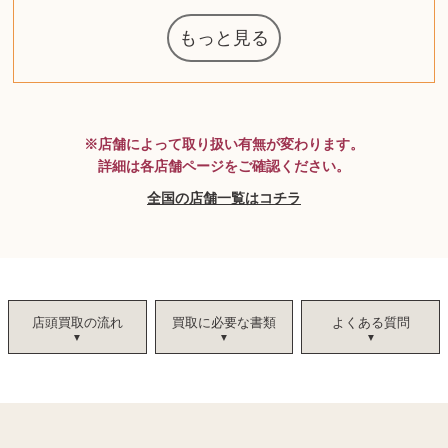
もっと見る
マジックザギ
ルイ・ヴィト
ポケモンカー
コーヒーメー
ザ・ノース・
ルイス・ポー
チャイルドシ
日本電信電話
ジッポー
化粧水 ローシ
タグ・ホイヤ
アニメーショ
カルバンクラ
エヴァンゲリ
デジモンカー
ノートパソコ
デスクトップ
オーディオテ
シャワーヘッ
JVCケンウッ
葉書・ポスト
エリザベスア
デュエルマス
ニンテンドー
グラフィック
マックツール
インゴ・マウ
ドルチェ&ガ
グランドセイ
ブライトリン
ファンデーシ
アメリカコイ
ドラゴンボー
チェンソーマ
バトルスピリ
西洋アンティ
スティールシ
ドクターマー
トム・ディク
金・ゴールド
金・ゴールド
金・ゴールド
アランドロン
富士フイルム
ヴァンガード
ゼンハイザー
カナダグース
VRゴーグル
QUOカード
ロレックス
ブランデー
ジバンシー
マニキュア
化粧ポーチ
金貨・銀貨
ワンピース
キーボード
ガラスペン
筆（ふで）
スピーカー
図書カード
エアポッズ
シルバニア
モトローラ
アルインコ
エルメス
中国切手
アイドル
日本古銭
キヤノン
呪術廻戦
リョービ
コミック
ミニカー
日本電気
ガラケー
Nゲージ
AirPods
iPhone
iPhone
カシオ
マウス
茶道具
ギター
チェス
髭剃り
マキタ
リール
フロス
カシオ
指輪
指輪
指輪
競馬
古銭
辞書
PS4
帯
アイシャドウ
ゲームソフト
エクスペリア
モンクレール
レ・クリント
AppleWatch
ネックレス
ネックレス
ネックレス
スウォッチ
シャンパン
外国コイン
ャザリング
ボールペン
バイオリン
ドライヤー
ケルヒャー
ベビーカー
リカちゃん
HOゲージ
シャネル
記念切手
シャネル
中国古銭
鬼滅の刃
デュポン
中国骨董
サックス
ボッシュ
レイバン
シャープ
メッキ
メッキ
メッキ
コーチ
ニコン
ソニー
万年筆
お米券
旅行券
ビーツ
ルアー
ボッチ
ガラホ
鉄道
着物
囲碁
絵本
図鑑
東芝
草履
iPad
PS5
ティファニー
ダイヤモンド
ティファニー
ダイヤモンド
ティファニー
ダイヤモンド
ペンタックス
パナソニック
ウルトラマン
ギャラクシー
トランペット
ギフトカード
ヘアアイロン
電動歯ブラシ
ベビーチェア
カルティエ
ディズニー
ウイスキー
カルティエ
株主優待券
ハイコーキ
アディダス
帯締・帯留
シチズン
中国紙幣
ブリーチ
アイコム
Zゲージ
オメガ
グッチ
観光地
チーク
古紙幣
遊戯王
陶磁器
チェロ
ソニー
ボーズ
ロッド
ナイキ
モーイ
ソニー
沖電気
Apple
iMac
口紅
絵画
将棋
雑誌
レゴ
硯
クラリネット
スナップオン
カルティエ
パール真珠
カルティエ
パール真珠
カルティエ
パール真珠
ディオール
カレンダー
ディオール
タブレット
手帳カバー
魚群探知機
ディーゼル
アルテック
岩崎通信機
八重洲無線
MacBook
xbox one
スポーツ
アナスイ
化粧下地
モニター
ダンヒル
ビール券
レイザー
ヒルティ
知育玩具
プラダ
ワイン
ライカ
リコー
掛け軸
アンプ
テレビ
掃除機
参考書
超合金
麻雀
（zippo）
フェイス
ルセン
カー
ート
公社
ン
ド
クニカ
イン
ョン
オン
PC
ー
ン
ド
ン
ド
ド
ッバーナ
スイッチ
カード
ーデン
ターズ
ボード
ラー
ズ
リーズ
コー
ョン
ッツ
ーク
チン
ソン
グ
ン
ル
ン
MTG
※店舗によって取り扱い有無が変わります。
詳細は各店舗ページをご確認ください。
全国の店舗一覧はコチラ
店頭買取の流れ
買取に必要な書類
よくある質問