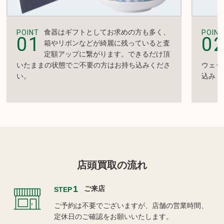
食器はギフトとしてお求めの方も多く、
POINT
POINT
01
0
箱やリボンなどが綺麗に残っていると査
定額アップに繋がります。できるだけ頂
いたままの状態でご不要の方はお持ち込みくださ
ウェッ
い。
込みく
店頭買取の流れ
1
ご来店
STEP
ご予約は不要でございますが、店舗の営業時間、
定休日のご確認をお願いいたします。