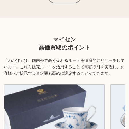
使わなくなってしまった食器を再度使用することは稀なため、保管
している食器やグラスがありましたら無料査定にて現在の価値をご
確認くださいませ。
※使用済み食器であっても買取可能なものは多数ございますので、
捨てられる前に是非一度お問い合せくださいませ。
マイセン
高価買取のポイント
上記以外にも様々な商品を取り扱っております。ぜひご来店くださ
い。
「わかば」は、国内外で高く売れるルートを徹底的にリサーチして
います。
これら販売ルートを活用することで高額取引を実現し、お
商品の状態や内容によっては、お買取できない場合がございま
客様へご提示する査定額も高めに設定することができます。
す。詳しくは店舗までお問い合わせください。