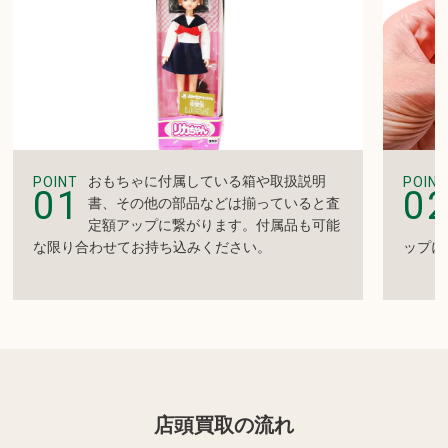
おもちゃに付属している箱や取扱説明
POINT
POINT
01
0
書、その他の部品などは揃っていると査
定額アップに繋がります。付属品も可能
な限り合わせてお持ち込みください。
ップに
店頭買取の流れ