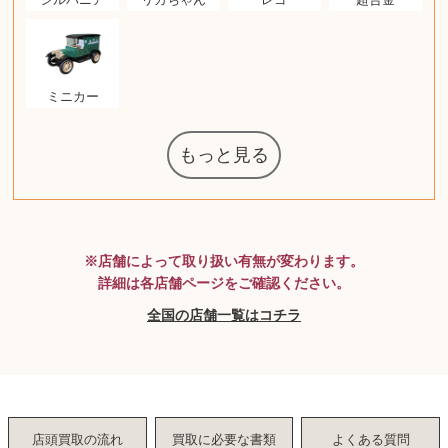
ミニカー
もっと見る
マジックザギ
ルイ・ヴィト
ポケモンカー
ウェッジウッ
コーヒーメー
ザ・ノース・
ルイス・ポー
チャイルドシ
日本電信電話
ジッポー
化粧水 ローシ
タグ・ホイヤ
アニメーショ
カルバンクラ
エヴァンゲリ
デジモンカー
ノートパソコ
デスクトップ
オーディオテ
シャワーヘッ
JVCケンウッ
葉書・ポスト
エリザベスア
デュエルマス
ニンテンドー
グラフィック
ロイヤルコペ
マックツール
インゴ・マウ
ドルチェ&ガ
グランドセイ
ブライトリン
ファンデーシ
アメリカコイ
ドラゴンボー
チェンソーマ
バトルスピリ
西洋アンティ
スティールシ
ドクターマー
トム・ディク
金・ゴールド
金・ゴールド
金・ゴールド
アランドロン
富士フイルム
ヴァンガード
ゼンハイザー
カナダグース
VRゴーグル
QUOカード
ロレックス
ブランデー
ジバンシー
マニキュア
化粧ポーチ
金貨・銀貨
ワンピース
キーボード
ガラスペン
筆（ふで）
スピーカー
図書カード
エアポッズ
モトローラ
アルインコ
エルメス
中国切手
アイドル
日本古銭
キヤノン
呪術廻戦
ヘレンド
リョービ
コミック
日本電気
ガラケー
Nゲージ
AirPods
iPhone
iPhone
カシオ
マウス
茶道具
ギター
チェス
髭剃り
マキタ
リール
フロス
カシオ
指輪
指輪
指輪
競馬
古銭
辞書
PS4
帯
アイシャドウ
ゲームソフト
エクスペリア
エインズレイ
モンクレール
レ・クリント
AppleWatch
ネックレス
ネックレス
ネックレス
スウォッチ
シャンパン
外国コイン
ャザリング
ボールペン
バイオリン
ドライヤー
ケルヒャー
ベビーカー
HOゲージ
シャネル
記念切手
シャネル
中国古銭
鬼滅の刃
デュポン
中国骨董
マイセン
サックス
ボッシュ
レイバン
シャープ
メッキ
メッキ
メッキ
コーチ
ニコン
ソニー
万年筆
お米券
旅行券
ビーツ
ルアー
ボッチ
ガラホ
鉄道
着物
囲碁
絵本
図鑑
東芝
草履
iPad
PS5
ティファニー
ダイヤモンド
ティファニー
ダイヤモンド
ティファニー
ダイヤモンド
ペンタックス
パナソニック
ウルトラマン
ギャラクシー
トランペット
ギフトカード
ヘアアイロン
電動歯ブラシ
ベビーチェア
カルティエ
ディズニー
ウイスキー
カルティエ
株主優待券
ハイコーキ
アディダス
帯締・帯留
シチズン
中国紙幣
ブリーチ
エルメス
アイコム
Zゲージ
オメガ
グッチ
観光地
チーク
古紙幣
遊戯王
陶磁器
チェロ
ソニー
ボーズ
ロッド
ナイキ
モーイ
ソニー
沖電気
Apple
iMac
口紅
絵画
将棋
雑誌
硯
クラリネット
スナップオン
カルティエ
パール真珠
カルティエ
パール真珠
カルティエ
パール真珠
ディオール
カレンダー
ディオール
タブレット
手帳カバー
魚群探知機
ディーゼル
アルテック
岩崎通信機
八重洲無線
MacBook
xbox one
スポーツ
アナスイ
化粧下地
モニター
ダンヒル
ビール券
レイザー
ヒルティ
知育玩具
プラダ
ワイン
ライカ
リコー
掛け軸
バカラ
アンプ
テレビ
掃除機
参考書
麻雀
（zippo）
フェイス
ルセン
カー
ート
公社
ン
ド
ド
クニカ
イン
ョン
オン
PC
ー
ン
ド
ン
ド
ド
ンハーゲン
ッバーナ
スイッチ
カード
ーデン
ターズ
ボード
ラー
ズ
リーズ
コー
ョン
ッツ
ーク
チン
ソン
グ
ン
ル
ン
MTG
※店舗によって取り扱い有無が変わります。
詳細は各店舗ページをご確認ください。
全国の店舗一覧はコチラ
店頭買取の流れ
買取に必要な書類
よくある質問