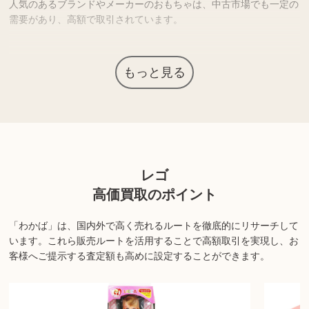
人気のあるブランドやメーカーのおもちゃは、中古市場でも一定の
需要があり、高額で取引されています。
上記以外にも様々な商品を取り扱っております。ぜひご来店くださ
もっと見る
い。
商品の状態や内容によっては、お買取できない場合がございま
す。詳しくは店舗までお問い合わせください。
レゴ
高価買取のポイント
「わかば」は、国内外で高く売れるルートを徹底的にリサーチして
います。
これら販売ルートを活用することで高額取引を実現し、お
客様へご提示する査定額も高めに設定することができます。