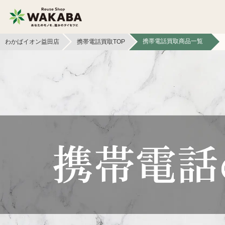
携帯電話買取商品一覧
わかばイオン益田店
携帯電話買取TOP
貴金属買取
金貨・銀貨買取
切手買取
テレカ買取
カメラ買取
フィギュア買取
スマホ買取
文具買取
イヤホン
金券買取
ヘッドホン買取
アパレル買取
本買取