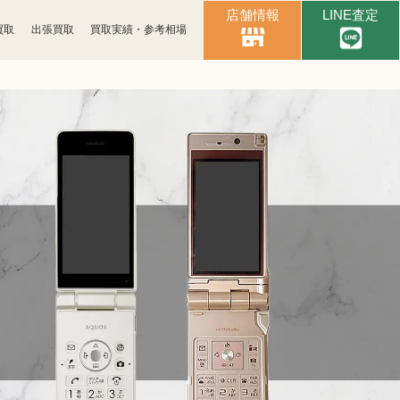
店舗情報
LINE査定
買取
出張買取
買取実績・参考相場
時計買取
ブランド買取
化粧品買取
古銭買取
パソコン
ゲーム買取
周辺機器買取
食器買取
楽器買取
工具買取
釣具買取
おもちゃ買取
電子辞書買取