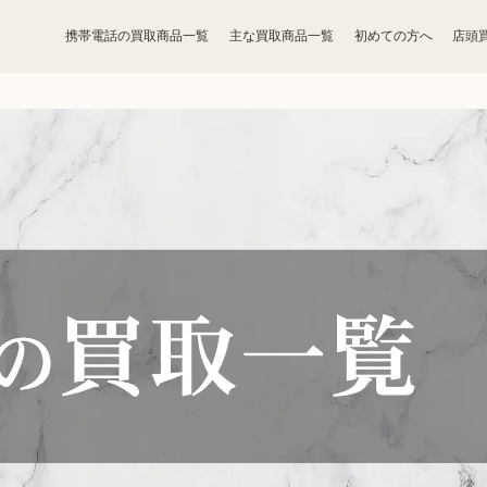
携帯電話の買取商品一覧
主な買取商品一覧
初めての方へ
店頭
宝石買取
アクセサリー買取
お酒買取
香水買取
鉄道模型買取
トレカ買取
ライター買取
骨董品買取
ボードゲーム買取
家電買取
照明・ライト買取
ベビー用品買取