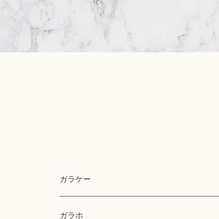
黒電話買取
無線機買取
仏具買取
遺品整理
生前整理
ガラケー
ガラホ