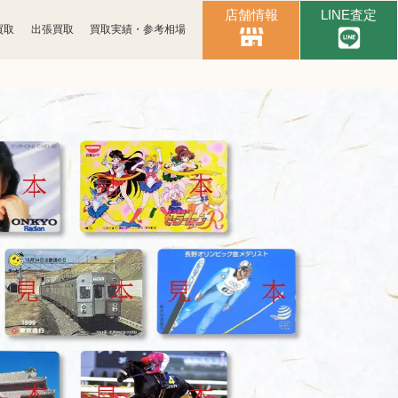
店舗情報
LINE査定
買取
出張買取
買取実績・参考相場
時計買取
ブランド買取
化粧品買取
古銭買取
パソコン
ゲーム買取
周辺機器買取
食器買取
楽器買取
工具買取
釣具買取
おもちゃ買取
電子辞書買取