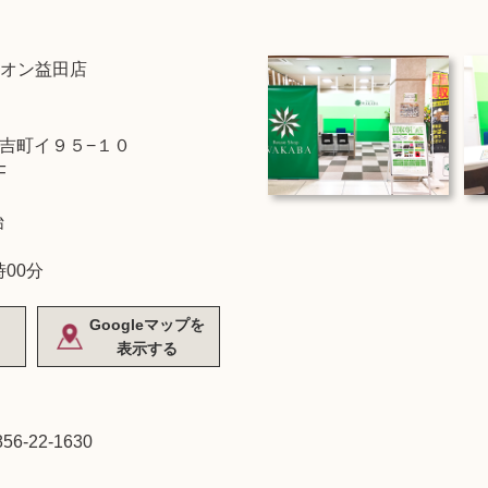
オン益田店
吉町イ９５−１０
F
始
時00分
Googleマップを
表示する
856-22-1630