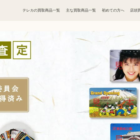
テレカの買取商品一覧
主な買取商品一覧
初めての方へ
店頭
宝石買取
アクセサリー買取
お酒買取
香水買取
鉄道模型買取
トレカ買取
ライター買取
骨董品買取
ボードゲーム買取
家電買取
照明・ライト買取
ベビー用品買取