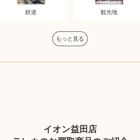
鉄道
観光地
もっと見る
マジックザギャザリング
オーディオテクニカ
化粧水 ローション
カルバンクライン
エヴァンゲリオン
インゴ・マウラー
デスクトップPC
タグ・ホイヤー
デジモンカード
ノートパソコン
シャワーヘッド
JVCケンウッド
アイシャドウ
ゲームソフト
エクスペリア
エインズレイ
モンクレール
レ・クリント
AppleWatch
ネックレス
ネックレス
ネックレス
スウォッチ
シャンパン
外国コイン
ボールペン
バイオリン
ドライヤー
ケルヒャー
ベビーカー
リカちゃん
HOゲージ
シャネル
記念切手
シャネル
中国古銭
鬼滅の刃
デュポン
中国骨董
マイセン
サックス
ボッシュ
レイバン
シャープ
メッキ
メッキ
メッキ
コーチ
ニコン
ソニー
万年筆
お米券
旅行券
ビーツ
ルアー
ガラホ
着物
囲碁
絵本
図鑑
東芝
草履
iPad
PS5
ロイヤルコペンハーゲン
ニンテンドースイッチ
ドルチェ&ガッバーナ
葉書・ポストカード
エリザベスアーデン
デュエルマスターズ
グラフィックボード
トム・ディクソン
マックツールズ
ティファニー
ダイヤモンド
ティファニー
ダイヤモンド
ティファニー
ダイヤモンド
ペンタックス
パナソニック
ウルトラマン
ギャラクシー
トランペット
ギフトカード
ヘアアイロン
電動歯ブラシ
ベビーチェア
カルティエ
ウイスキー
カルティエ
株主優待券
ハイコーキ
アディダス
帯締・帯留
シチズン
中国紙幣
ブリーチ
エルメス
アイコム
Zゲージ
オメガ
グッチ
チーク
古紙幣
遊戯王
陶磁器
チェロ
ソニー
ボーズ
ロッド
ナイキ
モーイ
ソニー
沖電気
Apple
iMac
口紅
絵画
将棋
雑誌
レゴ
硯
MTG
イオン益田店