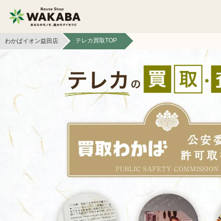
テレカ買取TOP
わかばイオン益田店
貴金属買取
金貨・銀貨買取
切手買取
テレカ買取
カメラ買取
フィギュア買取
スマホ買取
文具買取
イヤホン
金券買取
ヘッドホン買取
アパレル買取
本買取