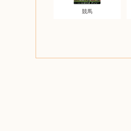
競馬
ザ・ノース・フェイス
ルイス・ポールセン
ジッポー（zippo）
コーヒーメーカー
チャイルドシート
日本電信電話公社
ルイ・ヴィトン
ポケモンカード
ウェッジウッド
金・ゴールド
金・ゴールド
金・ゴールド
アランドロン
富士フイルム
ヴァンガード
ゼンハイザー
カナダグース
VRゴーグル
QUOカード
ロレックス
ブランデー
ジバンシー
マニキュア
化粧ポーチ
金貨・銀貨
ワンピース
キーボード
ガラスペン
筆（ふで）
スピーカー
図書カード
エアポッズ
シルバニア
モトローラ
アルインコ
エルメス
中国切手
日本古銭
キヤノン
呪術廻戦
ヘレンド
リョービ
コミック
ミニカー
日本電気
ガラケー
Nゲージ
AirPods
iPhone
iPhone
カシオ
マウス
茶道具
ギター
チェス
髭剃り
マキタ
リール
ボッチ
カシオ
指輪
指輪
指輪
古銭
辞書
PS4
帯