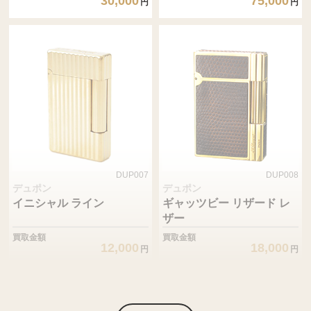
30,000
75,000
円
円
DUP007
DUP008
デュポン
デュポン
イニシャル ライン
ギャッツビー リザード レ
ザー
買取金額
買取金額
12,000
18,000
円
円