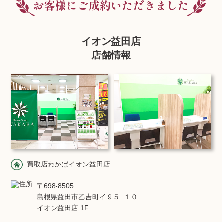
イオン益田店
店舗情報
買取店わかばイオン益田店
〒698-8505
島根県益田市乙吉町イ９５−１０
イオン益田店 1F