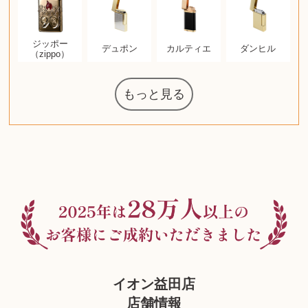
ジッポー
デュポン
カルティエ
ダンヒル
（zippo）
もっと見る
マジックザギ
ルイ・ヴィト
ポケモンカー
ウェッジウッ
コーヒーメー
ザ・ノース・
ルイス・ポー
チャイルドシ
日本電信電話
化粧水 ローシ
タグ・ホイヤ
アニメーショ
カルバンクラ
エヴァンゲリ
デジモンカー
ノートパソコ
デスクトップ
オーディオテ
シャワーヘッ
インゴ・マウ
JVCケンウッ
葉書・ポスト
エリザベスア
デュエルマス
ニンテンドー
グラフィック
ロイヤルコペ
マックツール
トム・ディク
ドルチェ&ガ
グランドセイ
ブライトリン
ファンデーシ
アメリカコイ
ドラゴンボー
チェンソーマ
バトルスピリ
西洋アンティ
スティールシ
ドクターマー
金・ゴールド
金・ゴールド
金・ゴールド
アランドロン
富士フイルム
ヴァンガード
ゼンハイザー
カナダグース
VRゴーグル
QUOカード
ロレックス
ブランデー
ジバンシー
マニキュア
化粧ポーチ
金貨・銀貨
ワンピース
キーボード
ガラスペン
筆（ふで）
スピーカー
図書カード
エアポッズ
シルバニア
モトローラ
アルインコ
エルメス
中国切手
アイドル
日本古銭
キヤノン
呪術廻戦
ヘレンド
リョービ
コミック
ミニカー
日本電気
ガラケー
Nゲージ
AirPods
iPhone
iPhone
カシオ
マウス
茶道具
ギター
チェス
髭剃り
マキタ
リール
ボッチ
カシオ
指輪
指輪
指輪
競馬
古銭
辞書
PS4
帯
アイシャドウ
ゲームソフト
エクスペリア
エインズレイ
モンクレール
レ・クリント
AppleWatch
ネックレス
ネックレス
ネックレス
スウォッチ
シャンパン
外国コイン
ャザリング
ボールペン
バイオリン
ドライヤー
ケルヒャー
ベビーカー
リカちゃん
HOゲージ
シャネル
記念切手
シャネル
中国古銭
鬼滅の刃
中国骨董
マイセン
サックス
ボッシュ
レイバン
シャープ
メッキ
メッキ
メッキ
コーチ
ニコン
ソニー
万年筆
お米券
旅行券
ビーツ
ルアー
ガラホ
鉄道
着物
囲碁
絵本
図鑑
東芝
草履
iPad
PS5
ティファニー
ダイヤモンド
ティファニー
ダイヤモンド
ティファニー
ダイヤモンド
ペンタックス
パナソニック
ウルトラマン
ギャラクシー
トランペット
ギフトカード
ヘアアイロン
電動歯ブラシ
ベビーチェア
カルティエ
ディズニー
ウイスキー
株主優待券
ハイコーキ
アディダス
帯締・帯留
シチズン
中国紙幣
ブリーチ
エルメス
アイコム
Zゲージ
オメガ
グッチ
観光地
チーク
古紙幣
遊戯王
陶磁器
チェロ
ソニー
ボーズ
ロッド
ナイキ
モーイ
ソニー
沖電気
Apple
iMac
口紅
絵画
将棋
雑誌
レゴ
硯
クラリネット
スナップオン
カルティエ
パール真珠
カルティエ
パール真珠
カルティエ
パール真珠
ディオール
カレンダー
ディオール
タブレット
手帳カバー
魚群探知機
ディーゼル
アルテック
岩崎通信機
八重洲無線
MacBook
xbox one
スポーツ
アナスイ
化粧下地
モニター
ビール券
レイザー
ヒルティ
知育玩具
プラダ
ワイン
ライカ
リコー
掛け軸
バカラ
アンプ
テレビ
掃除機
参考書
超合金
麻雀
フェイス
ルセン
カー
ート
公社
ン
ド
ド
クニカ
イン
ョン
オン
ラー
PC
ー
ン
ド
ン
ド
ド
ンハーゲン
ッバーナ
スイッチ
カード
ーデン
ターズ
ボード
ソン
ズ
リーズ
コー
ョン
ッツ
ーク
チン
グ
ン
ル
ン
MTG
イオン益田店
店舗情報