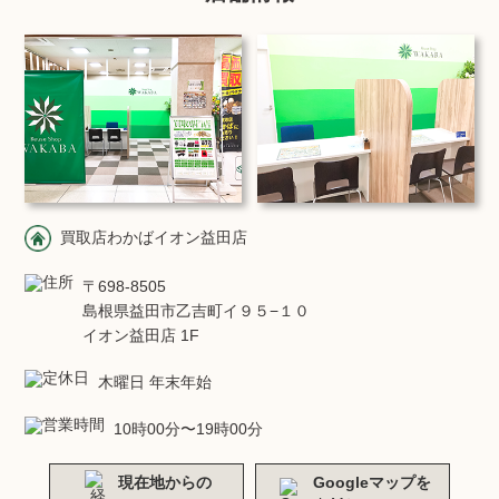
買取店わかばイオン益田店
〒698-8505
島根県益田市乙吉町イ９５−１０
イオン益田店 1F
木曜日 年末年始
10時00分〜19時00分
現在地からの
Googleマップを