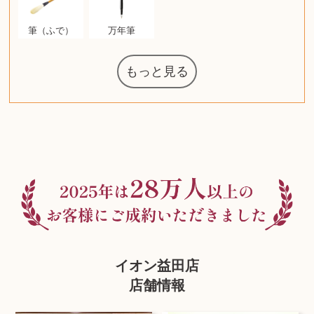
筆（ふで）
万年筆
もっと見る
マジックザギ
ルイ・ヴィト
ポケモンカー
ウェッジウッ
コーヒーメー
ザ・ノース・
ルイス・ポー
チャイルドシ
日本電信電話
ジッポー
化粧水 ローシ
タグ・ホイヤ
アニメーショ
カルバンクラ
エヴァンゲリ
デジモンカー
ノートパソコ
デスクトップ
オーディオテ
シャワーヘッ
インゴ・マウ
JVCケンウッ
葉書・ポスト
エリザベスア
デュエルマス
ニンテンドー
グラフィック
ロイヤルコペ
マックツール
トム・ディク
ドルチェ&ガ
グランドセイ
ブライトリン
ファンデーシ
アメリカコイ
ドラゴンボー
チェンソーマ
バトルスピリ
西洋アンティ
スティールシ
ドクターマー
金・ゴールド
金・ゴールド
金・ゴールド
アランドロン
富士フイルム
ヴァンガード
ゼンハイザー
カナダグース
VRゴーグル
QUOカード
ロレックス
ブランデー
ジバンシー
マニキュア
化粧ポーチ
金貨・銀貨
ワンピース
キーボード
スピーカー
図書カード
エアポッズ
シルバニア
モトローラ
アルインコ
エルメス
中国切手
アイドル
日本古銭
キヤノン
呪術廻戦
ヘレンド
リョービ
コミック
ミニカー
日本電気
ガラケー
Nゲージ
AirPods
iPhone
iPhone
カシオ
マウス
茶道具
ギター
チェス
髭剃り
マキタ
リール
ボッチ
カシオ
指輪
指輪
指輪
競馬
古銭
辞書
PS4
帯
アイシャドウ
ゲームソフト
エクスペリア
エインズレイ
モンクレール
レ・クリント
AppleWatch
ネックレス
ネックレス
ネックレス
スウォッチ
シャンパン
外国コイン
ャザリング
バイオリン
ドライヤー
ケルヒャー
ベビーカー
リカちゃん
HOゲージ
シャネル
記念切手
シャネル
中国古銭
鬼滅の刃
デュポン
中国骨董
マイセン
サックス
ボッシュ
レイバン
シャープ
メッキ
メッキ
メッキ
コーチ
ニコン
ソニー
お米券
旅行券
ビーツ
ルアー
ガラホ
鉄道
着物
囲碁
絵本
図鑑
東芝
草履
iPad
PS5
ティファニー
ダイヤモンド
ティファニー
ダイヤモンド
ティファニー
ダイヤモンド
ペンタックス
パナソニック
ウルトラマン
ギャラクシー
トランペット
ギフトカード
ヘアアイロン
電動歯ブラシ
ベビーチェア
カルティエ
ディズニー
ウイスキー
カルティエ
株主優待券
ハイコーキ
アディダス
帯締・帯留
シチズン
中国紙幣
ブリーチ
エルメス
アイコム
Zゲージ
オメガ
グッチ
観光地
チーク
古紙幣
遊戯王
陶磁器
チェロ
ソニー
ボーズ
ロッド
ナイキ
モーイ
ソニー
沖電気
Apple
iMac
口紅
絵画
将棋
雑誌
レゴ
クラリネット
スナップオン
カルティエ
パール真珠
カルティエ
パール真珠
カルティエ
パール真珠
ディオール
カレンダー
ディオール
タブレット
魚群探知機
ディーゼル
アルテック
岩崎通信機
八重洲無線
MacBook
xbox one
スポーツ
アナスイ
化粧下地
モニター
ダンヒル
ビール券
レイザー
ヒルティ
知育玩具
プラダ
ワイン
ライカ
リコー
掛け軸
バカラ
アンプ
テレビ
掃除機
参考書
超合金
麻雀
（zippo）
フェイス
ルセン
カー
ート
公社
ン
ド
ド
クニカ
イン
ョン
オン
ラー
PC
ー
ン
ド
ン
ド
ド
ンハーゲン
ッバーナ
スイッチ
カード
ーデン
ターズ
ボード
ソン
ズ
リーズ
コー
ョン
ッツ
ーク
チン
グ
ン
ル
ン
MTG
イオン益田店
店舗情報