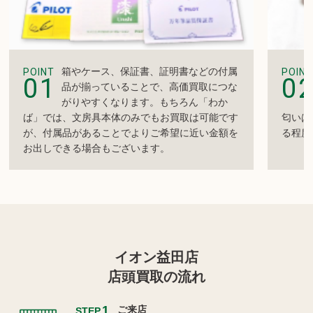
箱やケース、保証書、証明書などの付属
POINT
POINT
01
0
品が揃っていることで、高価買取につな
がりやすくなります。もちろん「わか
ば」では、文房具本体のみでもお買取は可能です
匂いは
が、付属品があることでよりご希望に近い金額を
る程度
お出しできる場合もございます。
イオン益田店
店頭買取の流れ
1
ご来店
STEP