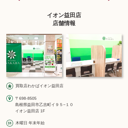
イオン益田店
店舗情報
買取店わかばイオン益田店
〒698-8505
島根県益田市乙吉町イ９５−１０
イオン益田店 1F
木曜日 年末年始