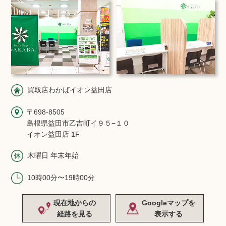
買取店わかばイオン益田店
〒698-8505
島根県益田市乙吉町イ９５−１０
イオン益田店 1F
木曜日 年末年始
10時00分〜19時00分
現在地からの
Googleマップを
経路を見る
表示する