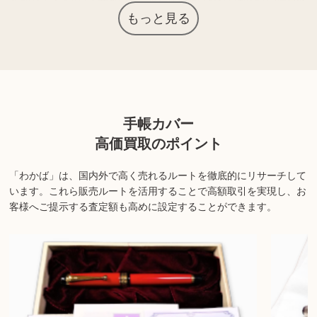
につながる場合があります。
もっと見る
上記以外にも様々な商品を取り扱っております。ぜひご来店くださ
い。
商品の状態や内容によっては、お買取できない場合がございま
手帳カバー
す。詳しくは店舗までお問い合わせください。
高価買取のポイント
「わかば」は、国内外で高く売れるルートを徹底的にリサーチして
います。
これら販売ルートを活用することで高額取引を実現し、お
客様へご提示する査定額も高めに設定することができます。