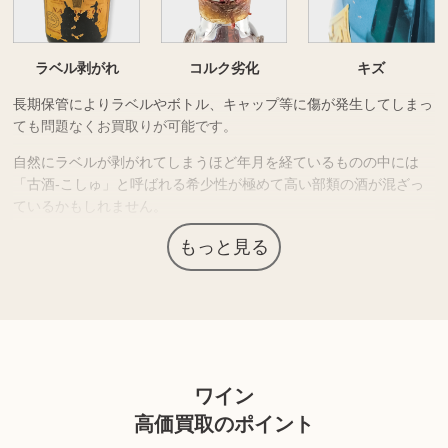
ラベル剥がれ
コルク劣化
キズ
長期保管によりラベルやボトル、キャップ等に傷が発生してしまっ
ても問題なくお買取りが可能です。
自然にラベルが剥がれてしまうほど年月を経ているものの中には
「古酒-こしゅ」と呼ばれる希少性が極めて高い部類の酒が混ざっ
ているかもしれません。
非常に高額でのお買取が実現するものもございますので、お酒を複
もっと見る
数保管されている場合は無料査定にて現在価値をお確かめくださ
い。
上記以外にも様々な商品を取り扱っております。ぜひご来店くださ
い。
ワイン
商品の状態や内容によっては、お買取できない場合がございま
高価買取のポイント
す。詳しくは店舗までお問い合わせください。