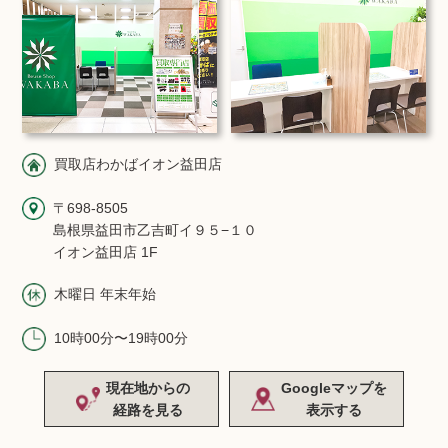
買取店わかばイオン益田店
〒698-8505
島根県益田市乙吉町イ９５−１０
イオン益田店 1F
木曜日 年末年始
10時00分〜19時00分
現在地からの
Googleマップを
経路を見る
表示する