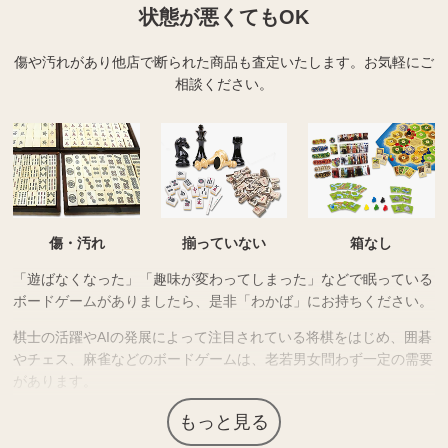
状態が悪くてもOK
傷や汚れがあり他店で断られた商品も査定いたします。
お気軽にご
相談ください。
傷・汚れ
揃っていない
箱なし
「遊ばなくなった」「趣味が変わってしまった」などで眠っている
ボードゲームがありましたら、是非「わかば」にお持ちください。
棋士の活躍やAIの発展によって注目されている将棋をはじめ、囲碁
やチェス、麻雀などのボードゲームは、老若男女問わず一定の需要
があります。
高級素材が使われていたり繊細な細工が施されているなど高価な商
もっと見る
品も多く、コレクター需要もあるため高価買取につながる場合があ