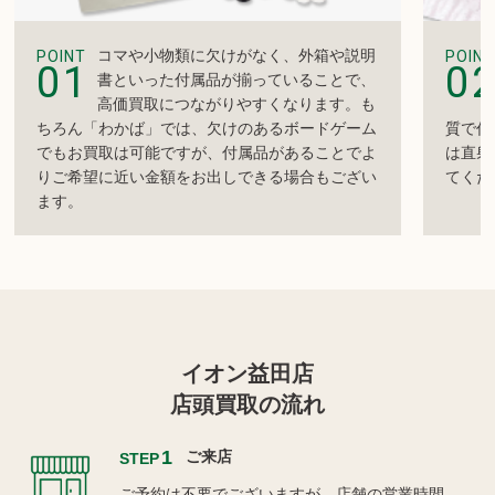
コマや小物類に欠けがなく、外箱や説明
POINT
POINT
01
0
書といった付属品が揃っていることで、
高価買取につながりやすくなります。も
ちろん「わかば」では、欠けのあるボードゲーム
質で作
でもお買取は可能ですが、付属品があることでよ
は直射
りご希望に近い金額をお出しできる場合もござい
てくだ
ます。
イオン益田店
店頭買取の流れ
1
ご来店
STEP
ご予約は不要でございますが、店舗の営業時間、