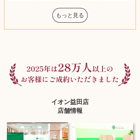
もっと見る
マジックザギ
ルイ・ヴィト
ポケモンカー
ウェッジウッ
コーヒーメー
ザ・ノース・
ルイス・ポー
チャイルドシ
日本電信電話
ジッポー
化粧水 ローシ
タグ・ホイヤ
アニメーショ
カルバンクラ
エヴァンゲリ
デジモンカー
ノートパソコ
デスクトップ
オーディオテ
シャワーヘッ
インゴ・マウ
JVCケンウッ
葉書・ポスト
エリザベスア
デュエルマス
ニンテンドー
グラフィック
ロイヤルコペ
マックツール
トム・ディク
ドルチェ&ガ
グランドセイ
ブライトリン
ファンデーシ
アメリカコイ
ドラゴンボー
チェンソーマ
バトルスピリ
西洋アンティ
スティールシ
ドクターマー
金・ゴールド
金・ゴールド
金・ゴールド
アランドロン
富士フイルム
ヴァンガード
ゼンハイザー
カナダグース
VRゴーグル
QUOカード
ロレックス
ブランデー
ジバンシー
マニキュア
化粧ポーチ
金貨・銀貨
ワンピース
キーボード
ガラスペン
筆（ふで）
スピーカー
図書カード
エアポッズ
シルバニア
モトローラ
アルインコ
エルメス
中国切手
アイドル
日本古銭
キヤノン
呪術廻戦
ヘレンド
リョービ
コミック
ミニカー
日本電気
ガラケー
Nゲージ
AirPods
iPhone
iPhone
カシオ
マウス
茶道具
ギター
髭剃り
マキタ
リール
ボッチ
カシオ
指輪
指輪
指輪
競馬
古銭
辞書
PS4
帯
アイシャドウ
ゲームソフト
エクスペリア
エインズレイ
モンクレール
レ・クリント
AppleWatch
ネックレス
ネックレス
ネックレス
スウォッチ
シャンパン
外国コイン
ャザリング
ボールペン
バイオリン
ドライヤー
ケルヒャー
ベビーカー
リカちゃん
HOゲージ
シャネル
記念切手
シャネル
中国古銭
鬼滅の刃
デュポン
中国骨董
マイセン
サックス
ボッシュ
レイバン
シャープ
メッキ
メッキ
メッキ
コーチ
ニコン
ソニー
万年筆
お米券
旅行券
ビーツ
ルアー
ガラホ
鉄道
着物
絵本
図鑑
東芝
草履
iPad
PS5
ティファニー
ダイヤモンド
ティファニー
ダイヤモンド
ティファニー
ダイヤモンド
ペンタックス
パナソニック
ウルトラマン
ギャラクシー
トランペット
ギフトカード
ヘアアイロン
電動歯ブラシ
ベビーチェア
カルティエ
ディズニー
ウイスキー
カルティエ
株主優待券
ハイコーキ
アディダス
帯締・帯留
シチズン
中国紙幣
ブリーチ
エルメス
アイコム
Zゲージ
オメガ
グッチ
観光地
チーク
古紙幣
遊戯王
陶磁器
チェロ
ソニー
ボーズ
ロッド
ナイキ
モーイ
ソニー
沖電気
Apple
iMac
口紅
絵画
雑誌
レゴ
硯
クラリネット
スナップオン
カルティエ
パール真珠
カルティエ
パール真珠
カルティエ
パール真珠
ディオール
カレンダー
ディオール
タブレット
手帳カバー
魚群探知機
ディーゼル
アルテック
岩崎通信機
八重洲無線
MacBook
xbox one
スポーツ
アナスイ
化粧下地
モニター
ダンヒル
ビール券
レイザー
ヒルティ
知育玩具
プラダ
ワイン
ライカ
リコー
掛け軸
バカラ
アンプ
テレビ
掃除機
参考書
超合金
（zippo）
フェイス
ルセン
カー
ート
公社
ン
ド
ド
クニカ
イン
ョン
オン
ラー
PC
ー
ン
ド
ン
ド
ド
ンハーゲン
ッバーナ
スイッチ
カード
ーデン
ターズ
ボード
ソン
ズ
リーズ
コー
ョン
ッツ
ーク
チン
グ
ン
ル
ン
MTG
イオン益田店
店舗情報