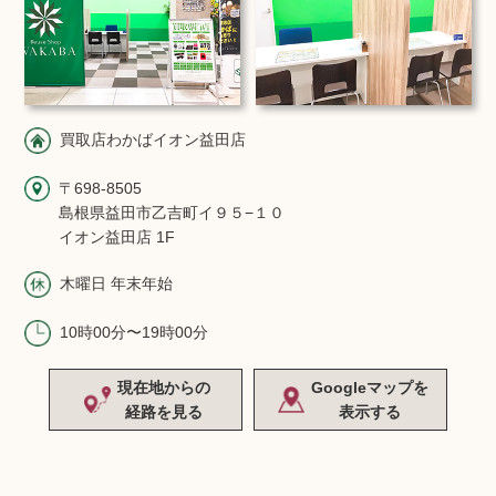
買取店わかばイオン益田店
〒698-8505
島根県益田市乙吉町イ９５−１０
イオン益田店 1F
木曜日 年末年始
10時00分〜19時00分
現在地からの
Googleマップを
経路を見る
表示する