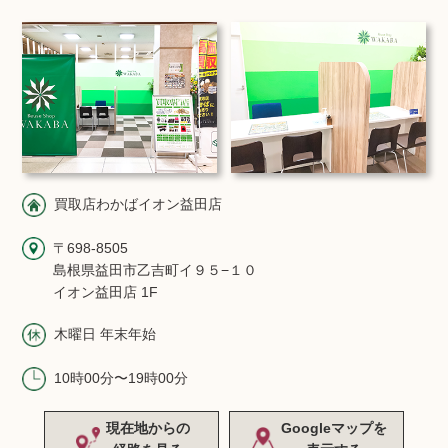
買取店わかばイオン益田店
〒698-8505
島根県益田市乙吉町イ９５−１０
イオン益田店 1F
木曜日 年末年始
10時00分〜19時00分
現在地からの
Googleマップを