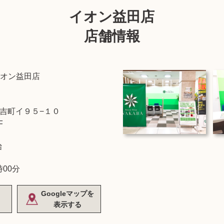
イオン益田店
店舗情報
オン益田店
吉町イ９５−１０
F
始
時00分
Googleマップを
表示する