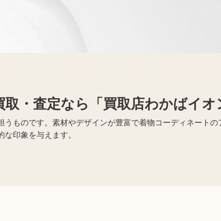
携帯電話買取
着物買取
買取・査定なら「買取店わかばイオ
車買取
買取トラブルに注意
担うものです。素材やデザインが豊富で着物コーディネートの
的な印象を与えます。