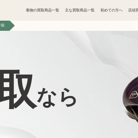
着物の買取商品一覧
主な買取商品一覧
初めての方へ
店頭
帯留
宝石買取
アクセサリー買取
お酒買取
香水買取
取
鉄道模型買取
トレカ買取
なら
ライター買取
骨董品買取
ボードゲーム買取
家電買取
照明・ライト買取
ベビー用品買取