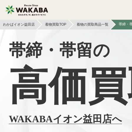
帯締・
わかばイオン益田店
着物買取TOP
着物の買取商品一覧
貴金属買取
金貨・銀貨買取
帯締・帯留の
切手買取
テレカ買取
高価買
カメラ買取
フィギュア買取
スマホ買取
文具買取
イヤホン
金券買取
ヘッドホン買取
WAKABAイオン益田店へ
アパレル買取
本買取