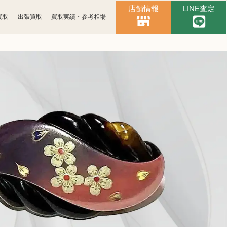
店舗情報
LINE査定
買取
出張買取
買取実績・参考相場
時計買取
ブランド買取
化粧品買取
古銭買取
パソコン
ゲーム買取
周辺機器買取
食器買取
楽器買取
工具買取
釣具買取
おもちゃ買取
電子辞書買取