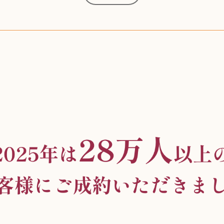
オーディオテクニカ
化粧水 ローション
カルバンクライン
エヴァンゲリオン
インゴ・マウラー
デスクトップPC
タグ・ホイヤー
アニメーション
デジモンカード
ノートパソコン
シャワーヘッド
JVCケンウッド
アイシャドウ
ゲームソフト
エクスペリア
エインズレイ
モンクレール
レ・クリント
AppleWatch
ネックレス
ネックレス
ネックレス
スウォッチ
シャンパン
外国コイン
ボールペン
バイオリン
ドライヤー
ケルヒャー
ベビーカー
リカちゃん
HOゲージ
シャネル
記念切手
シャネル
中国古銭
鬼滅の刃
デュポン
中国骨董
マイセン
サックス
ボッシュ
レイバン
シャープ
メッキ
メッキ
メッキ
コーチ
ニコン
ソニー
万年筆
お米券
旅行券
ビーツ
ルアー
ガラホ
鉄道
着物
囲碁
絵本
図鑑
東芝
iPad
PS5
ロイヤルコペンハーゲン
ニンテンドースイッチ
ドルチェ&ガッバーナ
葉書・ポストカード
エリザベスアーデン
デュエルマスターズ
グラフィックボード
トム・ディクソン
マックツールズ
ティファニー
ダイヤモンド
ティファニー
ダイヤモンド
ティファニー
ダイヤモンド
ペンタックス
パナソニック
ウルトラマン
ギャラクシー
トランペット
ギフトカード
ヘアアイロン
電動歯ブラシ
ベビーチェア
カルティエ
ディズニー
ウイスキー
カルティエ
株主優待券
ハイコーキ
アディダス
シチズン
中国紙幣
ブリーチ
エルメス
アイコム
Zゲージ
オメガ
グッチ
観光地
チーク
古紙幣
遊戯王
陶磁器
チェロ
ソニー
ボーズ
ロッド
ナイキ
モーイ
ソニー
沖電気
Apple
iMac
口紅
絵画
将棋
雑誌
レゴ
硯
MTG