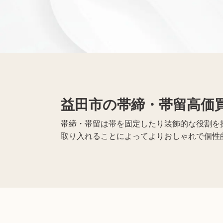
黒電話買取
無線機買取
仏具買取
益田市の帯締・帯留高価
遺品整理
生前整理
帯締・帯留は帯を固定したり装飾的な役割を
取り入れることによってよりおしゃれで個性