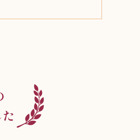
スティールシリーズ
グランドセイコー
ファンデーション
バトルスピリッツ
西洋アンティーク
ドクターマーチン
ブライトリング
アメリカコイン
ドラゴンボール
チェンソーマン
クラリネット
スナップオン
カルティエ
パール真珠
カルティエ
パール真珠
カルティエ
パール真珠
ディオール
カレンダー
ディオール
タブレット
手帳カバー
魚群探知機
ディーゼル
アルテック
岩崎通信機
八重洲無線
MacBook
xbox one
スポーツ
アナスイ
化粧下地
モニター
ダンヒル
ビール券
レイザー
ヒルティ
知育玩具
プラダ
ワイン
ライカ
リコー
掛け軸
バカラ
アンプ
テレビ
掃除機
参考書
超合金
麻雀