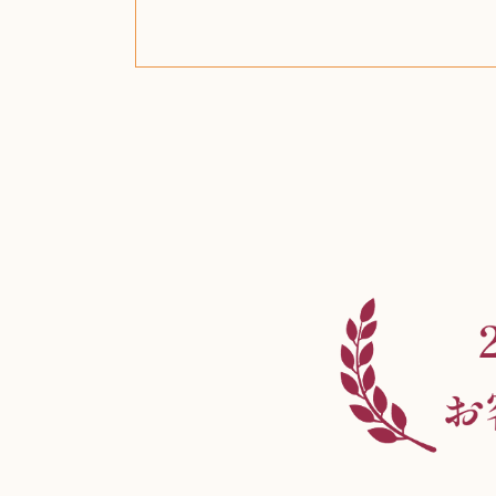
ザ・ノース・フェイス
ルイス・ポールセン
ジッポー（zippo）
コーヒーメーカー
チャイルドシート
日本電信電話公社
ルイ・ヴィトン
ポケモンカード
ウェッジウッド
金・ゴールド
金・ゴールド
金・ゴールド
アランドロン
富士フイルム
ヴァンガード
ゼンハイザー
カナダグース
VRゴーグル
QUOカード
ロレックス
ブランデー
ジバンシー
マニキュア
化粧ポーチ
金貨・銀貨
ワンピース
キーボード
ガラスペン
筆（ふで）
スピーカー
図書カード
エアポッズ
シルバニア
モトローラ
アルインコ
エルメス
中国切手
アイドル
日本古銭
キヤノン
呪術廻戦
ヘレンド
リョービ
コミック
ミニカー
日本電気
ガラケー
Nゲージ
AirPods
iPhone
iPhone
カシオ
マウス
茶道具
ギター
チェス
髭剃り
マキタ
リール
ボッチ
カシオ
指輪
指輪
指輪
競馬
古銭
辞書
PS4