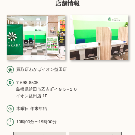
店舗情報
買取店わかばイオン益田店
〒698-8505
島根県益田市乙吉町イ９５−１０
イオン益田店 1F
木曜日 年末年始
10時00分〜19時00分