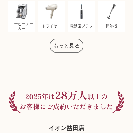
コーヒーメー
ドライヤー
電動歯ブラシ
掃除機
カー
もっと見る
マジックザギ
ルイ・ヴィト
ポケモンカー
ウェッジウッ
ザ・ノース・
ルイス・ポー
チャイルドシ
日本電信電話
ジッポー
化粧水 ローシ
タグ・ホイヤ
アニメーショ
カルバンクラ
エヴァンゲリ
デジモンカー
ノートパソコ
デスクトップ
オーディオテ
インゴ・マウ
JVCケンウッ
葉書・ポスト
エリザベスア
デュエルマス
ニンテンドー
グラフィック
ロイヤルコペ
マックツール
トム・ディク
ドルチェ&ガ
グランドセイ
ブライトリン
ファンデーシ
アメリカコイ
ドラゴンボー
チェンソーマ
バトルスピリ
西洋アンティ
スティールシ
ドクターマー
金・ゴールド
金・ゴールド
金・ゴールド
アランドロン
富士フイルム
ヴァンガード
ゼンハイザー
カナダグース
VRゴーグル
QUOカード
ロレックス
ブランデー
ジバンシー
マニキュア
化粧ポーチ
金貨・銀貨
ワンピース
キーボード
ガラスペン
筆（ふで）
スピーカー
図書カード
エアポッズ
シルバニア
モトローラ
アルインコ
エルメス
中国切手
アイドル
日本古銭
キヤノン
呪術廻戦
ヘレンド
リョービ
コミック
ミニカー
日本電気
ガラケー
Nゲージ
AirPods
iPhone
iPhone
カシオ
マウス
茶道具
ギター
チェス
マキタ
リール
ボッチ
カシオ
指輪
指輪
指輪
競馬
古銭
辞書
PS4
帯
アイシャドウ
ゲームソフト
エクスペリア
エインズレイ
モンクレール
レ・クリント
AppleWatch
ネックレス
ネックレス
ネックレス
スウォッチ
シャンパン
外国コイン
ャザリング
ボールペン
バイオリン
ケルヒャー
ベビーカー
リカちゃん
HOゲージ
シャネル
記念切手
シャネル
中国古銭
鬼滅の刃
デュポン
中国骨董
マイセン
サックス
ボッシュ
レイバン
シャープ
メッキ
メッキ
メッキ
コーチ
ニコン
ソニー
万年筆
お米券
旅行券
ビーツ
ルアー
ガラホ
鉄道
着物
囲碁
絵本
図鑑
東芝
草履
iPad
PS5
ティファニー
ダイヤモンド
ティファニー
ダイヤモンド
ティファニー
ダイヤモンド
ペンタックス
パナソニック
ウルトラマン
ギャラクシー
トランペット
ギフトカード
ベビーチェア
カルティエ
ディズニー
ウイスキー
カルティエ
株主優待券
ハイコーキ
アディダス
帯締・帯留
シチズン
中国紙幣
ブリーチ
エルメス
アイコム
Zゲージ
オメガ
グッチ
観光地
チーク
古紙幣
遊戯王
陶磁器
チェロ
ソニー
ボーズ
ロッド
ナイキ
モーイ
ソニー
沖電気
Apple
iMac
口紅
絵画
将棋
雑誌
レゴ
硯
クラリネット
スナップオン
カルティエ
パール真珠
カルティエ
パール真珠
カルティエ
パール真珠
ディオール
カレンダー
ディオール
タブレット
手帳カバー
魚群探知機
ディーゼル
アルテック
岩崎通信機
八重洲無線
MacBook
xbox one
スポーツ
アナスイ
化粧下地
モニター
ダンヒル
ビール券
レイザー
ヒルティ
知育玩具
プラダ
ワイン
ライカ
リコー
掛け軸
バカラ
アンプ
参考書
超合金
麻雀
（zippo）
フェイス
ルセン
ート
公社
ン
ド
ド
クニカ
イン
ョン
オン
ラー
PC
ー
ン
ド
ン
ド
ンハーゲン
ッバーナ
スイッチ
カード
ーデン
ターズ
ボード
ソン
ズ
リーズ
コー
ョン
ッツ
ーク
チン
グ
ン
ル
ン
MTG
イオン益田店