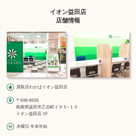
イオン益田店
店舗情報
買取店わかばイオン益田店
〒698-8505
島根県益田市乙吉町イ９５−１０
イオン益田店 1F
木曜日 年末年始