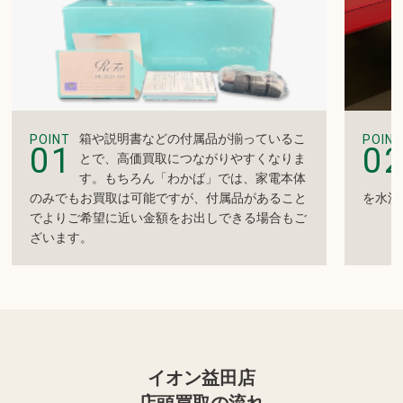
箱や説明書などの付属品が揃っているこ
POINT
POINT
01
0
とで、高価買取につながりやすくなりま
す。もちろん「わかば」では、家電本体
のみでもお買取は可能ですが、付属品があること
を水洗
でよりご希望に近い金額をお出しできる場合もご
ざいます。
イオン益田店