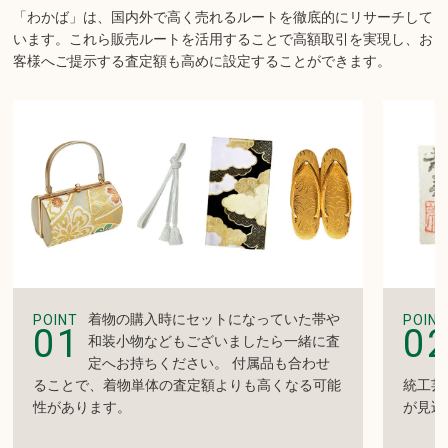
「わかば」は、国内外で高く売れるルートを徹底的にリサーチして
います。
これら販売ルートを活用することで高額取引を実現し、お
客様へご提示する査定額も高めに設定することができます。
着物の購入時にセットになっていた帯や
POINT
POINT
01
0
和装小物などもございましたら一緒に査
定へお持ちください。 付属品も合わせ
ることで、着物単体の査定額よりも高くなる可能
統工芸
性があります。
が見込