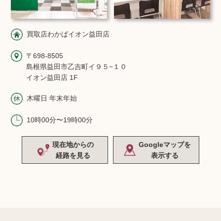
買取店わかばイオン益田店
〒698-8505
島根県益田市乙吉町イ９５−１０
イオン益田店 1F
木曜日 年末年始
10時00分〜19時00分
現在地からの
Googleマップを
経路を見る
表示する