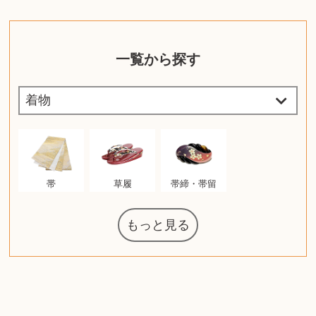
一覧から探す
帯
草履
帯締・帯留
もっと見る
マジックザギ
ルイ・ヴィト
ポケモンカー
ウェッジウッ
コーヒーメー
ザ・ノース・
ルイス・ポー
チャイルドシ
日本電信電話
ジッポー
化粧水 ローシ
タグ・ホイヤ
アニメーショ
カルバンクラ
エヴァンゲリ
デジモンカー
ノートパソコ
デスクトップ
オーディオテ
シャワーヘッ
インゴ・マウ
JVCケンウッ
葉書・ポスト
エリザベスア
デュエルマス
ニンテンドー
グラフィック
ロイヤルコペ
マックツール
トム・ディク
ドルチェ&ガ
グランドセイ
ブライトリン
ファンデーシ
アメリカコイ
ドラゴンボー
チェンソーマ
バトルスピリ
西洋アンティ
スティールシ
ドクターマー
金・ゴールド
金・ゴールド
金・ゴールド
アランドロン
富士フイルム
ヴァンガード
ゼンハイザー
カナダグース
VRゴーグル
QUOカード
ロレックス
ブランデー
ジバンシー
マニキュア
化粧ポーチ
金貨・銀貨
ワンピース
キーボード
ガラスペン
筆（ふで）
スピーカー
図書カード
エアポッズ
シルバニア
モトローラ
アルインコ
エルメス
中国切手
アイドル
日本古銭
キヤノン
呪術廻戦
ヘレンド
リョービ
コミック
ミニカー
日本電気
ガラケー
Nゲージ
AirPods
iPhone
iPhone
カシオ
マウス
茶道具
ギター
チェス
髭剃り
マキタ
リール
ボッチ
カシオ
指輪
指輪
指輪
競馬
古銭
辞書
PS4
アイシャドウ
ゲームソフト
エクスペリア
エインズレイ
モンクレール
レ・クリント
AppleWatch
ネックレス
ネックレス
ネックレス
スウォッチ
シャンパン
外国コイン
ャザリング
ボールペン
バイオリン
ドライヤー
ケルヒャー
ベビーカー
リカちゃん
HOゲージ
シャネル
記念切手
シャネル
中国古銭
鬼滅の刃
デュポン
中国骨董
マイセン
サックス
ボッシュ
レイバン
シャープ
メッキ
メッキ
メッキ
コーチ
ニコン
ソニー
万年筆
お米券
旅行券
ビーツ
ルアー
ガラホ
鉄道
着物
囲碁
絵本
図鑑
東芝
iPad
PS5
ティファニー
ダイヤモンド
ティファニー
ダイヤモンド
ティファニー
ダイヤモンド
ペンタックス
パナソニック
ウルトラマン
ギャラクシー
トランペット
ギフトカード
ヘアアイロン
電動歯ブラシ
ベビーチェア
カルティエ
ディズニー
ウイスキー
カルティエ
株主優待券
ハイコーキ
アディダス
シチズン
中国紙幣
ブリーチ
エルメス
アイコム
Zゲージ
オメガ
グッチ
観光地
チーク
古紙幣
遊戯王
陶磁器
チェロ
ソニー
ボーズ
ロッド
ナイキ
モーイ
ソニー
沖電気
Apple
iMac
口紅
絵画
将棋
雑誌
レゴ
硯
クラリネット
スナップオン
カルティエ
パール真珠
カルティエ
パール真珠
カルティエ
パール真珠
ディオール
カレンダー
ディオール
タブレット
手帳カバー
魚群探知機
ディーゼル
アルテック
岩崎通信機
八重洲無線
MacBook
xbox one
スポーツ
アナスイ
化粧下地
モニター
ダンヒル
ビール券
レイザー
ヒルティ
知育玩具
プラダ
ワイン
ライカ
リコー
掛け軸
バカラ
アンプ
テレビ
掃除機
参考書
超合金
麻雀
（zippo）
フェイス
ルセン
カー
ート
公社
ン
ド
ド
クニカ
イン
ョン
オン
ラー
PC
ー
ン
ド
ン
ド
ド
ンハーゲン
ッバーナ
スイッチ
カード
ーデン
ターズ
ボード
ソン
ズ
リーズ
コー
ョン
ッツ
ーク
チン
グ
ン
ル
ン
MTG