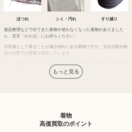
ほつれ
シミ・汚れ
すり減り
遺品整理などで出てきた着物や使わなくなった着物がありました
ら、是非「わかば」にお持ちください。
日常着として着ることが減少傾向にある着物ですが、文化活動や観
光の分野での需要は安定しています。
また、和モダンスタイルが注目されるなど外国人観光客や若者の間
でも再評価されています。
もっと見る
上記以外にも様々な商品を取り扱っております。 ぜひご来店くだ
さい。
商品の状態や内容によっては、お買取できない場合がございま
着物
す。詳しくは店舗までお問い合わせください。
高価買取のポイント