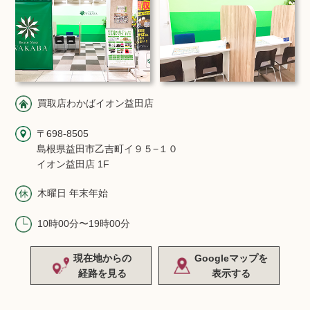
買取店わかばイオン益田店
〒698-8505
島根県益田市乙吉町イ９５−１０
イオン益田店 1F
木曜日 年末年始
10時00分〜19時00分
現在地からの
Googleマップを
経路を見る
表示する