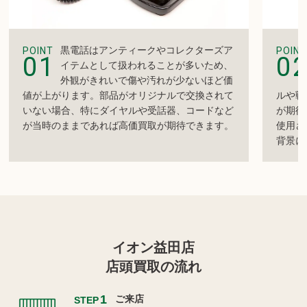
黒電話はアンティークやコレクターズア
POINT
POINT
01
0
イテムとして扱われることが多いため、
外観がきれいで傷や汚れが少ないほど価
値が上がります。部品がオリジナルで交換されて
ルや戦
いない場合、特にダイヤルや受話器、コードなど
が期待
が当時のままであれば高価買取が期待できます。
使用さ
背景に
イオン益田店
店頭買取の流れ
1
ご来店
STEP