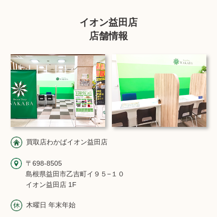
イオン益田店
店舗情報
買取店わかばイオン益田店
〒698-8505
島根県益田市乙吉町イ９５−１０
イオン益田店 1F
木曜日 年末年始