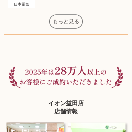
日本電気
もっと見る
マジックザギ
ルイ・ヴィト
ポケモンカー
ウェッジウッ
コーヒーメー
ザ・ノース・
ルイス・ポー
チャイルドシ
ジッポー
化粧水 ローシ
タグ・ホイヤ
アニメーショ
カルバンクラ
エヴァンゲリ
デジモンカー
ノートパソコ
デスクトップ
オーディオテ
シャワーヘッ
インゴ・マウ
JVCケンウッ
葉書・ポスト
エリザベスア
デュエルマス
ニンテンドー
グラフィック
ロイヤルコペ
マックツール
トム・ディク
ドルチェ&ガ
グランドセイ
ブライトリン
ファンデーシ
アメリカコイ
ドラゴンボー
チェンソーマ
バトルスピリ
西洋アンティ
スティールシ
ドクターマー
金・ゴールド
金・ゴールド
金・ゴールド
アランドロン
富士フイルム
ヴァンガード
ゼンハイザー
カナダグース
VRゴーグル
QUOカード
ロレックス
ブランデー
ジバンシー
マニキュア
化粧ポーチ
金貨・銀貨
ワンピース
キーボード
ガラスペン
筆（ふで）
スピーカー
図書カード
エアポッズ
シルバニア
モトローラ
アルインコ
エルメス
中国切手
アイドル
日本古銭
キヤノン
呪術廻戦
ヘレンド
リョービ
コミック
ミニカー
ガラケー
Nゲージ
AirPods
iPhone
iPhone
カシオ
マウス
茶道具
ギター
チェス
髭剃り
マキタ
リール
ボッチ
カシオ
指輪
指輪
指輪
競馬
古銭
辞書
PS4
帯
アイシャドウ
ゲームソフト
エクスペリア
エインズレイ
モンクレール
レ・クリント
AppleWatch
ネックレス
ネックレス
ネックレス
スウォッチ
シャンパン
外国コイン
ャザリング
ボールペン
バイオリン
ドライヤー
ケルヒャー
ベビーカー
リカちゃん
HOゲージ
シャネル
記念切手
シャネル
中国古銭
鬼滅の刃
デュポン
中国骨董
マイセン
サックス
ボッシュ
レイバン
シャープ
メッキ
メッキ
メッキ
コーチ
ニコン
ソニー
万年筆
お米券
旅行券
ビーツ
ルアー
ガラホ
鉄道
着物
囲碁
絵本
図鑑
草履
iPad
PS5
ティファニー
ダイヤモンド
ティファニー
ダイヤモンド
ティファニー
ダイヤモンド
ペンタックス
パナソニック
ウルトラマン
ギャラクシー
トランペット
ギフトカード
ヘアアイロン
電動歯ブラシ
ベビーチェア
カルティエ
ディズニー
ウイスキー
カルティエ
株主優待券
ハイコーキ
アディダス
帯締・帯留
シチズン
中国紙幣
ブリーチ
エルメス
アイコム
Zゲージ
オメガ
グッチ
観光地
チーク
古紙幣
遊戯王
陶磁器
チェロ
ソニー
ボーズ
ロッド
ナイキ
モーイ
ソニー
Apple
iMac
口紅
絵画
将棋
雑誌
レゴ
硯
クラリネット
スナップオン
カルティエ
パール真珠
カルティエ
パール真珠
カルティエ
パール真珠
ディオール
カレンダー
ディオール
タブレット
手帳カバー
魚群探知機
ディーゼル
アルテック
八重洲無線
MacBook
xbox one
スポーツ
アナスイ
化粧下地
モニター
ダンヒル
ビール券
レイザー
ヒルティ
知育玩具
プラダ
ワイン
ライカ
リコー
掛け軸
バカラ
アンプ
テレビ
掃除機
参考書
超合金
麻雀
（zippo）
フェイス
ルセン
カー
ート
ン
ド
ド
クニカ
イン
ョン
オン
ラー
PC
ー
ン
ド
ン
ド
ド
ンハーゲン
ッバーナ
スイッチ
カード
ーデン
ターズ
ボード
ソン
ズ
リーズ
コー
ョン
ッツ
ーク
チン
グ
ン
ル
ン
MTG
イオン益田店
店舗情報