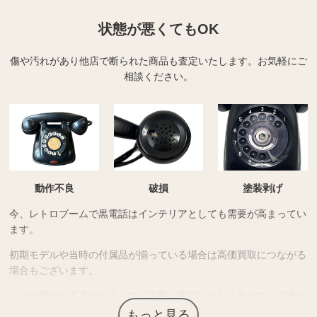
状態が悪くてもOK
傷や汚れがあり他店で断られた商品も査定いたします。
お気軽にご
相談ください。
動作不良
破損
塗装剥げ
今、レトロブームで黒電話はインテリアとしても需要が高まってい
ます。
初期モデルや当時の付属品が揃っている場合は高価買取につながる
場合もございます。
キズや動作に不具合があっても丁寧に査定いたしますので、是非一
度「わかば」にお持ちください。
もっと見る