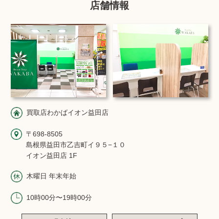
店舗情報
買取店わかばイオン益田店
〒698-8505
島根県益田市乙吉町イ９５−１０
イオン益田店 1F
木曜日 年末年始
10時00分〜19時00分