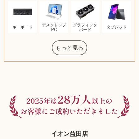
デスクトップ
グラフィック
キーボード
タブレット
PC
ボード
もっと見る
マジックザギ
ルイ・ヴィト
ポケモンカー
ウェッジウッ
コーヒーメー
ザ・ノース・
ルイス・ポー
チャイルドシ
日本電信電話
ジッポー
化粧水 ローシ
タグ・ホイヤ
アニメーショ
カルバンクラ
エヴァンゲリ
デジモンカー
オーディオテ
シャワーヘッ
インゴ・マウ
JVCケンウッ
葉書・ポスト
エリザベスア
デュエルマス
ニンテンドー
ロイヤルコペ
マックツール
トム・ディク
ドルチェ&ガ
グランドセイ
ブライトリン
ファンデーシ
アメリカコイ
ドラゴンボー
チェンソーマ
バトルスピリ
西洋アンティ
スティールシ
ドクターマー
金・ゴールド
金・ゴールド
金・ゴールド
アランドロン
富士フイルム
ヴァンガード
ゼンハイザー
カナダグース
VRゴーグル
QUOカード
ロレックス
ブランデー
ジバンシー
マニキュア
化粧ポーチ
金貨・銀貨
ワンピース
ガラスペン
筆（ふで）
スピーカー
図書カード
エアポッズ
シルバニア
モトローラ
アルインコ
エルメス
中国切手
アイドル
日本古銭
キヤノン
呪術廻戦
ヘレンド
リョービ
コミック
ミニカー
日本電気
ガラケー
Nゲージ
AirPods
iPhone
iPhone
カシオ
茶道具
ギター
チェス
髭剃り
マキタ
リール
ボッチ
カシオ
指輪
指輪
指輪
競馬
古銭
辞書
PS4
帯
アイシャドウ
ゲームソフト
エクスペリア
エインズレイ
モンクレール
レ・クリント
AppleWatch
ネックレス
ネックレス
ネックレス
スウォッチ
シャンパン
外国コイン
ャザリング
ボールペン
バイオリン
ドライヤー
ケルヒャー
ベビーカー
リカちゃん
HOゲージ
シャネル
記念切手
シャネル
中国古銭
鬼滅の刃
デュポン
中国骨董
マイセン
サックス
ボッシュ
レイバン
シャープ
メッキ
メッキ
メッキ
コーチ
ニコン
ソニー
万年筆
お米券
旅行券
ビーツ
ルアー
ガラホ
鉄道
着物
囲碁
絵本
図鑑
東芝
草履
iPad
PS5
ティファニー
ダイヤモンド
ティファニー
ダイヤモンド
ティファニー
ダイヤモンド
ペンタックス
パナソニック
ウルトラマン
ギャラクシー
トランペット
ギフトカード
ヘアアイロン
電動歯ブラシ
ベビーチェア
カルティエ
ディズニー
ウイスキー
カルティエ
株主優待券
ハイコーキ
アディダス
帯締・帯留
シチズン
中国紙幣
ブリーチ
エルメス
アイコム
Zゲージ
オメガ
グッチ
観光地
チーク
古紙幣
遊戯王
陶磁器
チェロ
ソニー
ボーズ
ロッド
ナイキ
モーイ
ソニー
沖電気
iMac
口紅
絵画
将棋
雑誌
レゴ
硯
クラリネット
スナップオン
カルティエ
パール真珠
カルティエ
パール真珠
カルティエ
パール真珠
ディオール
カレンダー
ディオール
手帳カバー
魚群探知機
ディーゼル
アルテック
岩崎通信機
八重洲無線
MacBook
xbox one
スポーツ
アナスイ
化粧下地
ダンヒル
ビール券
レイザー
ヒルティ
知育玩具
プラダ
ワイン
ライカ
リコー
掛け軸
バカラ
アンプ
テレビ
掃除機
参考書
超合金
麻雀
（zippo）
フェイス
ルセン
カー
ート
公社
ン
ド
ド
クニカ
イン
ョン
オン
ラー
ー
ン
ド
ド
ド
ンハーゲン
ッバーナ
スイッチ
カード
ーデン
ターズ
ソン
ズ
リーズ
コー
ョン
ッツ
ーク
チン
グ
ン
ル
ン
MTG
イオン益田店