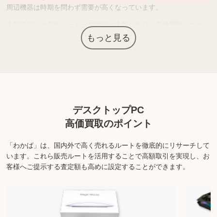
周辺機器は時期を問わず需要が高くなっています。
人気モデルや有名メーカーの商品は人気があり、高価買取につなが
る場合があります。
もっと見る
上記以外にも様々な商品を取り扱っております。ぜひご来店くださ
い。
商品の状態や内容によっては、お買取できない場合がございま
デスクトップPC
す。詳しくは店舗までお問い合わせください。
高価買取のポイント
「わかば」は、国内外で高く売れるルートを徹底的にリサーチして
います。
これら販売ルートを活用することで高額取引を実現し、お
客様へご提示する査定額も高めに設定することができます。