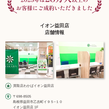
イオン益田店
店舗情報
買取店わかばイオン益田店
〒698-8505
島根県益田市乙吉町イ９５−１０
イオン益田店 1F