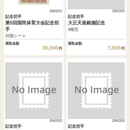
JNK003
JNK004
記念切手
記念切手
第5回国民体育大会記念切
大正天皇銀婚記念
手
4種完
20面シート
買取金額
買取金額
35,000
7,500
円
円
JNK005
JNK006
記念切手
記念切手