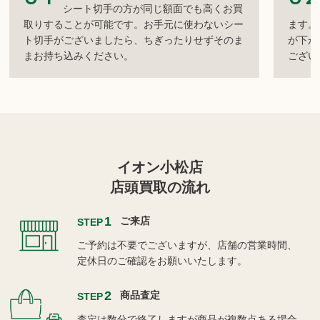
シート切手の方が同じ額面でも高くお買
取りすることが可能です。お手元に使わないシー
ます。
ト切手がございましたら、ちぎったりせずそのま
が下が
まお持ち込みください。
ござい
イオン小松店
店頭買取の流れ
1
ご来店
STEP
ご予約は不要でございますが、店舗の営業時間、
定休日のご確認をお願いいたします。
2
商品査定
STEP
査定は数分で終了しますが商品が複数点ある場合