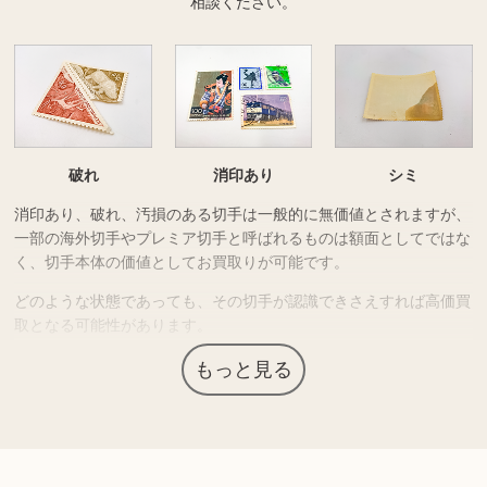
相談ください。
破れ
消印あり
シミ
消印あり、破れ、汚損のある切手は一般的に無価値とされますが、
一部の海外切手やプレミア切手と呼ばれるものは額面としてではな
く、切手本体の価値としてお買取りが可能です。
どのような状態であっても、その切手が認識できさえすれば高価買
取となる
可能性
があります。
海外の切手だから使わない…消印や破れがあるので使えない…とい
もっと見る
って処分する前に無料査定をご検討ください。
上記以外にも様々な商品を取り扱っております。ぜひご来店くださ