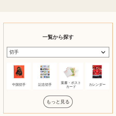
一覧から探す
葉書・ポスト
中国切手
記念切手
カレンダー
カード
もっと見る
マジックザギ
ルイ・ヴィト
ポケモンカー
ウェッジウッ
コーヒーメー
ザ・ノース・
ルイス・ポー
チャイルドシ
日本電信電話
ジッポー
化粧水 ローシ
タグ・ホイヤ
アニメーショ
カルバンクラ
エヴァンゲリ
デジモンカー
ノートパソコ
デスクトップ
オーディオテ
シャワーヘッ
インゴ・マウ
JVCケンウッ
エリザベスア
デュエルマス
ニンテンドー
グラフィック
ロイヤルコペ
マックツール
トム・ディク
ドルチェ&ガ
グランドセイ
ブライトリン
ファンデーシ
アメリカコイ
ドラゴンボー
チェンソーマ
バトルスピリ
西洋アンティ
スティールシ
ドクターマー
金・ゴールド
金・ゴールド
金・ゴールド
アランドロン
富士フイルム
ヴァンガード
ゼンハイザー
カナダグース
VRゴーグル
QUOカード
ロレックス
ジバンシー
マニキュア
化粧ポーチ
金貨・銀貨
ワンピース
キーボード
ガラスペン
筆（ふで）
スピーカー
図書カード
エアポッズ
シルバニア
モトローラ
アルインコ
エルメス
アイドル
日本古銭
キヤノン
呪術廻戦
ヘレンド
リョービ
コミック
ミニカー
日本電気
ガラケー
Nゲージ
AirPods
iPhone
iPhone
カシオ
マウス
茶道具
ギター
チェス
髭剃り
マキタ
リール
ボッチ
カシオ
指輪
指輪
指輪
競馬
古銭
辞書
PS4
帯
アイシャドウ
ゲームソフト
エクスペリア
エインズレイ
モンクレール
レ・クリント
AppleWatch
ネックレス
ネックレス
ネックレス
スウォッチ
外国コイン
ャザリング
ボールペン
バイオリン
ドライヤー
ケルヒャー
ベビーカー
リカちゃん
HOゲージ
シャネル
シャネル
中国古銭
鬼滅の刃
デュポン
中国骨董
マイセン
サックス
ボッシュ
レイバン
シャープ
メッキ
メッキ
メッキ
コーチ
ニコン
ソニー
万年筆
お米券
旅行券
ビーツ
ルアー
ガラホ
鉄道
着物
囲碁
絵本
図鑑
東芝
草履
iPad
PS5
ティファニー
ダイヤモンド
ティファニー
ダイヤモンド
ティファニー
ダイヤモンド
ペンタックス
パナソニック
ウルトラマン
ギャラクシー
トランペット
ギフトカード
ヘアアイロン
電動歯ブラシ
ベビーチェア
カルティエ
ディズニー
カルティエ
株主優待券
ハイコーキ
アディダス
帯締・帯留
シチズン
中国紙幣
ブリーチ
エルメス
アイコム
Zゲージ
オメガ
グッチ
観光地
チーク
古紙幣
遊戯王
陶磁器
チェロ
ソニー
ボーズ
ロッド
ナイキ
モーイ
ソニー
沖電気
Apple
iMac
口紅
絵画
将棋
雑誌
レゴ
硯
クラリネット
スナップオン
カルティエ
パール真珠
カルティエ
パール真珠
カルティエ
パール真珠
ディオール
ディオール
タブレット
手帳カバー
魚群探知機
ディーゼル
アルテック
岩崎通信機
八重洲無線
MacBook
xbox one
スポーツ
アナスイ
化粧下地
モニター
ダンヒル
ビール券
レイザー
ヒルティ
知育玩具
プラダ
ライカ
リコー
掛け軸
バカラ
アンプ
テレビ
掃除機
参考書
超合金
麻雀
（zippo）
フェイス
ルセン
カー
ート
公社
ン
ド
ド
クニカ
イン
ョン
オン
ラー
PC
ー
ン
ド
ン
ド
ド
ンハーゲン
ッバーナ
スイッチ
ーデン
ターズ
ボード
ソン
ズ
リーズ
コー
ョン
ッツ
ーク
チン
グ
ン
ル
ン
MTG