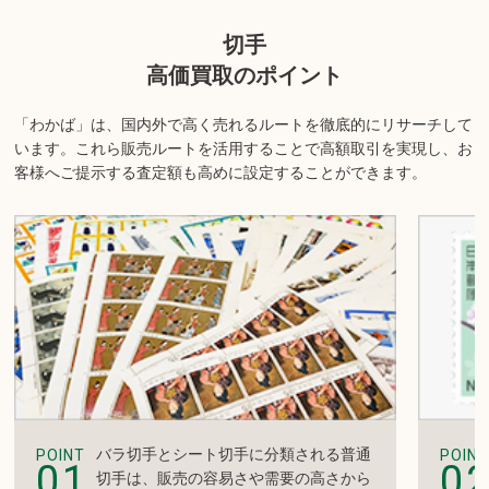
い。
切手
商品の状態や内容によっては、お買取できない場合がございま
す。詳しくは店舗までお問い合わせください。
高価買取のポイント
「わかば」は、国内外で高く売れるルートを徹底的にリサーチして
います。
これら販売ルートを活用することで高額取引を実現し、お
客様へご提示する査定額も高めに設定することができます。
バラ切手とシート切手に分類される普通
POINT
POINT
01
0
切手は、販売の容易さや需要の高さから