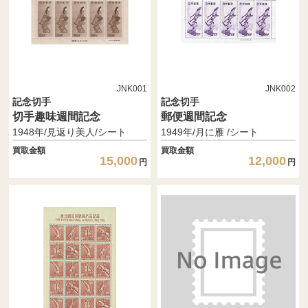
JNK001
JNK002
記念切手
記念切手
切手趣味週間記念
郵便週間記念
1948年/見返り美人/シート
1949年/月に雁 /シート
買取金額
買取金額
15,000
12,000
円
円