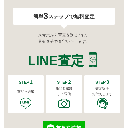
3
簡単
ステップで無料査定
スマホから写真を送るだけ。
最短３分で査定いたします。
LINE査定
1
2
3
STEP
STEP
STEP
商品を撮影
査定額を
友だち追加
して送信
お伝えします