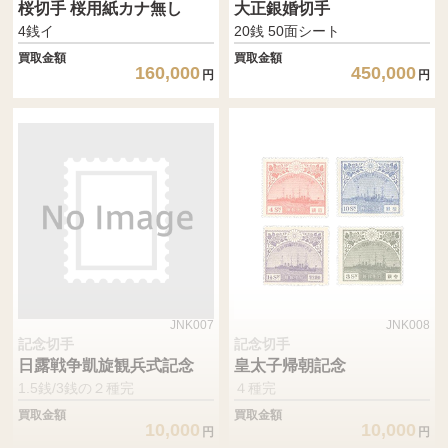
桜切手 桜用紙カナ無し
大正銀婚切手
4銭イ
20銭 50面シート
買取金額
買取金額
160,000
450,000
円
円
JNK007
JNK008
記念切手
記念切手
日露戦争凱旋観兵式記念
皇太子帰朝記念
1.5銭/3銭の２種完
４種完
買取金額
買取金額
10,000
10,000
円
円