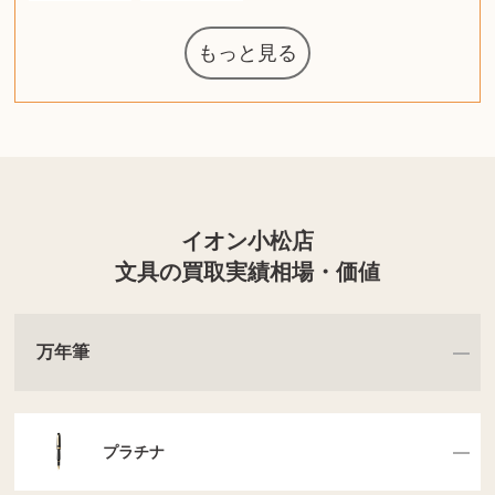
もっと見る
マジックザギ
ルイ・ヴィト
ポケモンカー
ウェッジウッ
コーヒーメー
ザ・ノース・
ルイス・ポー
チャイルドシ
日本電信電話
ジッポー
化粧水 ローシ
タグ・ホイヤ
アニメーショ
カルバンクラ
エヴァンゲリ
デジモンカー
ノートパソコ
デスクトップ
オーディオテ
シャワーヘッ
インゴ・マウ
JVCケンウッ
葉書・ポスト
エリザベスア
デュエルマス
ニンテンドー
グラフィック
ロイヤルコペ
マックツール
トム・ディク
ドルチェ&ガ
グランドセイ
ブライトリン
ファンデーシ
アメリカコイ
ドラゴンボー
チェンソーマ
バトルスピリ
西洋アンティ
スティールシ
ドクターマー
金・ゴールド
金・ゴールド
金・ゴールド
アランドロン
富士フイルム
ヴァンガード
ゼンハイザー
カナダグース
VRゴーグル
QUOカード
ロレックス
ジバンシー
マニキュア
化粧ポーチ
金貨・銀貨
ワンピース
キーボード
スピーカー
図書カード
エアポッズ
シルバニア
モトローラ
アルインコ
エルメス
中国切手
アイドル
日本古銭
キヤノン
呪術廻戦
ヘレンド
リョービ
コミック
ミニカー
日本電気
ガラケー
Nゲージ
AirPods
iPhone
iPhone
カシオ
マウス
茶道具
ギター
チェス
髭剃り
マキタ
リール
ボッチ
カシオ
指輪
指輪
指輪
競馬
古銭
辞書
PS4
帯
アイシャドウ
ゲームソフト
エクスペリア
エインズレイ
モンクレール
レ・クリント
AppleWatch
ネックレス
ネックレス
ネックレス
スウォッチ
外国コイン
ャザリング
バイオリン
ドライヤー
ケルヒャー
ベビーカー
リカちゃん
HOゲージ
シャネル
記念切手
シャネル
中国古銭
鬼滅の刃
デュポン
中国骨董
マイセン
サックス
ボッシュ
レイバン
シャープ
メッキ
メッキ
メッキ
コーチ
ニコン
ソニー
お米券
旅行券
ビーツ
ルアー
ガラホ
鉄道
着物
囲碁
絵本
図鑑
東芝
草履
iPad
PS5
ティファニー
ダイヤモンド
ティファニー
ダイヤモンド
ティファニー
ダイヤモンド
ペンタックス
パナソニック
ウルトラマン
ギャラクシー
トランペット
ギフトカード
ヘアアイロン
電動歯ブラシ
ベビーチェア
カルティエ
ディズニー
カルティエ
株主優待券
ハイコーキ
アディダス
帯締・帯留
シチズン
中国紙幣
ブリーチ
エルメス
アイコム
Zゲージ
オメガ
グッチ
観光地
チーク
古紙幣
遊戯王
陶磁器
チェロ
ソニー
ボーズ
ロッド
ナイキ
モーイ
ソニー
沖電気
Apple
iMac
口紅
絵画
将棋
雑誌
レゴ
クラリネット
スナップオン
カルティエ
パール真珠
カルティエ
パール真珠
カルティエ
パール真珠
ディオール
カレンダー
ディオール
タブレット
魚群探知機
ディーゼル
アルテック
岩崎通信機
八重洲無線
MacBook
xbox one
スポーツ
アナスイ
化粧下地
モニター
ダンヒル
ビール券
レイザー
ヒルティ
知育玩具
プラダ
ライカ
リコー
掛け軸
バカラ
アンプ
テレビ
掃除機
参考書
超合金
麻雀
（zippo）
フェイス
ルセン
カー
ート
公社
ン
ド
ド
クニカ
イン
ョン
オン
ラー
PC
ー
ン
ド
ン
ド
ド
ンハーゲン
ッバーナ
スイッチ
カード
ーデン
ターズ
ボード
ソン
ズ
リーズ
コー
ョン
ッツ
ーク
チン
グ
ン
ル
ン
MTG
イオン小松店
文具の買取実績相場・価値
万年筆
プラチナ