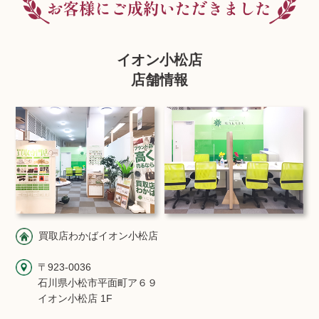
イオン小松店
店舗情報
買取店わかばイオン小松店
〒923-0036
石川県小松市平面町ア６９
イオン小松店 1F