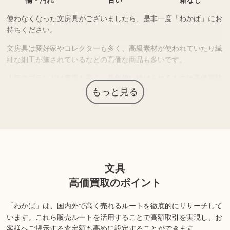
傷・汚れ
古い
箱なし
使わなくなった文房具がございましたら、是非一度「わかば」にお
持ちください。
文房具は愛好家やコレクターも多く、高級素材が使われていたり繊
細な細工が施されているなどの高価な商品も多いです。
人気のブランドは需要も高く、長年使い続けられるものは高価買取
につながる場合があります。
もっと見る
上記以外にも様々な商品を取り扱っております。ぜひご来店くださ
い。
商品の状態や内容によっては、お買取できない場合がございま
文具
す。詳しくは店舗までお問い合わせください。
高価買取のポイント
「わかば」は、国内外で高く売れるルートを徹底的にリサーチして
います。
これら販売ルートを活用することで高額取引を実現し、お
客様へご提示する査定額も高めに設定することができます。