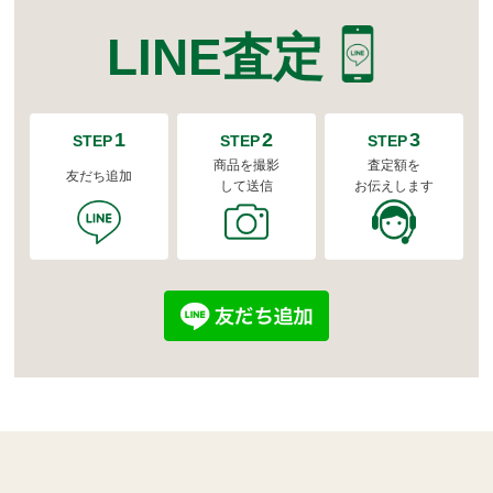
LINE査定
1
2
3
STEP
STEP
STEP
商品を撮影
査定額を
友だち追加
して送信
お伝えします