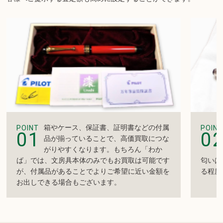
箱やケース、保証書、証明書などの付属
POINT
POINT
01
0
品が揃っていることで、高価買取につな
がりやすくなります。もちろん「わか
ば」では、文房具本体のみでもお買取は可能です
匂いは
が、付属品があることでよりご希望に近い金額を
る程度
お出しできる場合もございます。