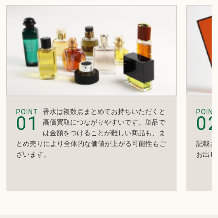
香水は複数点まとめてお持ちいただくと
POINT
POINT
01
0
高価買取につながりやすいです。単品で
は金額をつけることが難しい商品も、ま
とめ売りにより全体的な価値が上がる可能性もご
記載さ
ざいます。
お出し