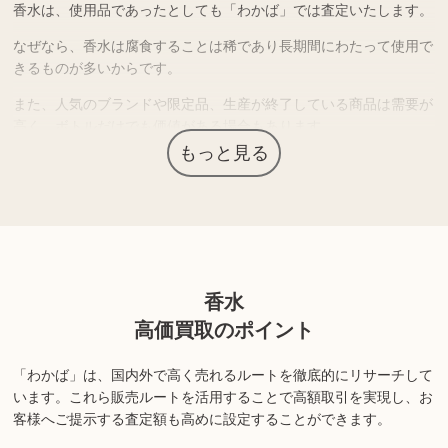
香水は、使用品であったとしても「わかば」では査定いたします。
なぜなら、香水は腐食することは稀であり長期間にわたって使用で
きるものが多いからです。
また、人気のブランドや限定品、生産が終了している商品は需要が
高く、ボトルだけでも価値がある場合もあります。
もっと見る
ライフスタイルや趣向の変化などで使わずに保管している香水があ
りましたら、是非一度お持ち込みください。
上記以外にも様々な商品を取り扱っております。ぜひご来店くださ
い。
香水
商品の状態や内容によっては、お買取できない場合がございま
高価買取のポイント
す。詳しくは店舗までお問い合わせください。
「わかば」は、国内外で高く売れるルートを徹底的にリサーチして
います。
これら販売ルートを活用することで高額取引を実現し、お
客様へご提示する査定額も高めに設定することができます。