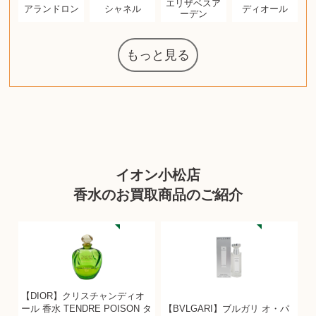
エリザベスア
アランドロン
シャネル
ディオール
ーデン
もっと見る
マジックザギ
ルイ・ヴィト
ポケモンカー
ウェッジウッ
コーヒーメー
ザ・ノース・
ルイス・ポー
チャイルドシ
日本電信電話
ジッポー
化粧水 ローシ
タグ・ホイヤ
アニメーショ
エヴァンゲリ
デジモンカー
ノートパソコ
デスクトップ
オーディオテ
シャワーヘッ
インゴ・マウ
JVCケンウッ
葉書・ポスト
デュエルマス
ニンテンドー
グラフィック
ロイヤルコペ
マックツール
トム・ディク
グランドセイ
ブライトリン
ファンデーシ
アメリカコイ
ドラゴンボー
チェンソーマ
バトルスピリ
西洋アンティ
スティールシ
ドクターマー
金・ゴールド
金・ゴールド
金・ゴールド
富士フイルム
ヴァンガード
ゼンハイザー
カナダグース
VRゴーグル
QUOカード
ロレックス
マニキュア
化粧ポーチ
金貨・銀貨
ワンピース
キーボード
ガラスペン
筆（ふで）
スピーカー
図書カード
エアポッズ
シルバニア
モトローラ
アルインコ
エルメス
中国切手
アイドル
日本古銭
キヤノン
呪術廻戦
ヘレンド
リョービ
コミック
ミニカー
日本電気
ガラケー
Nゲージ
AirPods
iPhone
iPhone
カシオ
マウス
茶道具
ギター
チェス
髭剃り
マキタ
リール
ボッチ
カシオ
指輪
指輪
指輪
競馬
古銭
辞書
PS4
帯
アイシャドウ
ゲームソフト
エクスペリア
エインズレイ
モンクレール
レ・クリント
AppleWatch
ネックレス
ネックレス
ネックレス
スウォッチ
外国コイン
ャザリング
ボールペン
バイオリン
ドライヤー
ケルヒャー
ベビーカー
リカちゃん
HOゲージ
シャネル
記念切手
中国古銭
鬼滅の刃
デュポン
中国骨董
マイセン
サックス
ボッシュ
レイバン
シャープ
メッキ
メッキ
メッキ
コーチ
ニコン
ソニー
万年筆
お米券
旅行券
ビーツ
ルアー
ガラホ
鉄道
着物
囲碁
絵本
図鑑
東芝
草履
iPad
PS5
ティファニー
ダイヤモンド
ティファニー
ダイヤモンド
ティファニー
ダイヤモンド
ペンタックス
パナソニック
ウルトラマン
ギャラクシー
トランペット
ギフトカード
ヘアアイロン
電動歯ブラシ
ベビーチェア
カルティエ
ディズニー
カルティエ
株主優待券
ハイコーキ
アディダス
帯締・帯留
シチズン
中国紙幣
ブリーチ
エルメス
アイコム
Zゲージ
オメガ
グッチ
観光地
チーク
古紙幣
遊戯王
陶磁器
チェロ
ソニー
ボーズ
ロッド
ナイキ
モーイ
ソニー
沖電気
Apple
iMac
口紅
絵画
将棋
雑誌
レゴ
硯
クラリネット
スナップオン
カルティエ
パール真珠
カルティエ
パール真珠
カルティエ
パール真珠
ディオール
カレンダー
タブレット
手帳カバー
魚群探知機
ディーゼル
アルテック
岩崎通信機
八重洲無線
MacBook
xbox one
スポーツ
化粧下地
モニター
ダンヒル
ビール券
レイザー
ヒルティ
知育玩具
プラダ
ライカ
リコー
掛け軸
バカラ
アンプ
テレビ
掃除機
参考書
超合金
麻雀
（zippo）
フェイス
ルセン
カー
ート
公社
ン
ド
ド
クニカ
ョン
オン
ラー
PC
ー
ン
ド
ン
ド
ド
ンハーゲン
スイッチ
カード
ターズ
ボード
ソン
ズ
リーズ
コー
ョン
ッツ
ーク
チン
グ
ン
ル
ン
MTG
イオン小松店
香水のお買取商品のご紹介
【DIOR】クリスチャンディオ
ール 香水 TENDRE POISON タ
【BVLGARI】ブルガリ オ・パ