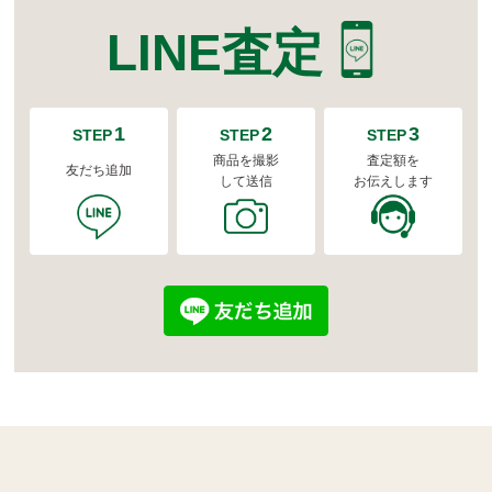
LINE査定
1
2
3
STEP
STEP
STEP
商品を撮影
査定額を
友だち追加
して送信
お伝えします