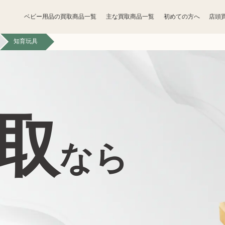
ベビー用品の買取商品一覧
主な買取商品一覧
初めての方へ
店頭
知育玩具
宝石買取
アクセサリー買取
香水買取
化粧品買取
取
トレカ買取
ゲーム買取
なら
骨董品買取
食器買取
家電買取
工具買取
ベビー用品買取
おもちゃ買取