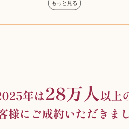
もっと見る
マジックザギャザリング
オーディオテクニカ
化粧水 ローション
カルバンクライン
エヴァンゲリオン
インゴ・マウラー
デスクトップPC
タグ・ホイヤー
アニメーション
デジモンカード
ノートパソコン
シャワーヘッド
JVCケンウッド
アイシャドウ
ゲームソフト
エクスペリア
エインズレイ
モンクレール
レ・クリント
AppleWatch
ネックレス
ネックレス
ネックレス
スウォッチ
外国コイン
ボールペン
バイオリン
ドライヤー
ケルヒャー
リカちゃん
HOゲージ
シャネル
記念切手
シャネル
中国古銭
鬼滅の刃
デュポン
中国骨董
マイセン
サックス
ボッシュ
レイバン
シャープ
メッキ
メッキ
メッキ
コーチ
ニコン
ソニー
万年筆
お米券
旅行券
ビーツ
ルアー
ガラホ
鉄道
着物
囲碁
絵本
図鑑
東芝
草履
iPad
PS5
ロイヤルコペンハーゲン
ニンテンドースイッチ
ドルチェ&ガッバーナ
葉書・ポストカード
エリザベスアーデン
デュエルマスターズ
グラフィックボード
トム・ディクソン
マックツールズ
ティファニー
ダイヤモンド
ティファニー
ダイヤモンド
ティファニー
ダイヤモンド
ペンタックス
パナソニック
ウルトラマン
ギャラクシー
トランペット
ギフトカード
ヘアアイロン
電動歯ブラシ
カルティエ
ディズニー
カルティエ
株主優待券
ハイコーキ
アディダス
帯締・帯留
シチズン
中国紙幣
ブリーチ
エルメス
アイコム
Zゲージ
オメガ
グッチ
観光地
チーク
古紙幣
遊戯王
陶磁器
チェロ
ソニー
ボーズ
ロッド
ナイキ
モーイ
ソニー
沖電気
Apple
iMac
口紅
絵画
将棋
雑誌
レゴ
硯
MTG