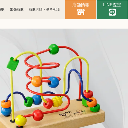
店舗情報
LINE査定
買取
出張買取
買取実績・参考相場
時計買取
ブランド買取
古銭買取
カメラ買取
パソコン
スマホ買取
周辺機器買取
楽器買取
金券買取
釣具買取
アパレル買取
電子辞書買取
黒電話買取