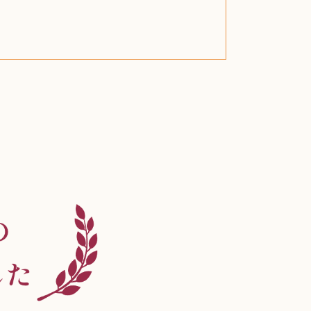
スティールシリーズ
グランドセイコー
ファンデーション
バトルスピリッツ
西洋アンティーク
ドクターマーチン
ブライトリング
アメリカコイン
ドラゴンボール
チェンソーマン
クラリネット
スナップオン
カルティエ
パール真珠
カルティエ
パール真珠
カルティエ
パール真珠
ディオール
カレンダー
ディオール
タブレット
手帳カバー
魚群探知機
ディーゼル
アルテック
岩崎通信機
八重洲無線
MacBook
xbox one
スポーツ
アナスイ
化粧下地
モニター
ダンヒル
ビール券
レイザー
ヒルティ
プラダ
ライカ
リコー
掛け軸
バカラ
アンプ
テレビ
掃除機
参考書
超合金
麻雀