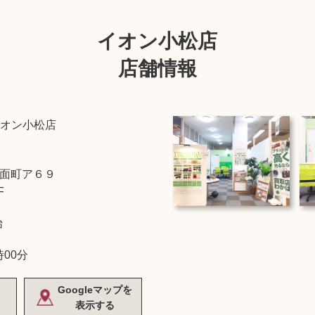
イオン小松店
店舗情報
オン小松店
面町ア６９
F
始
時00分
Googleマップを
表示する