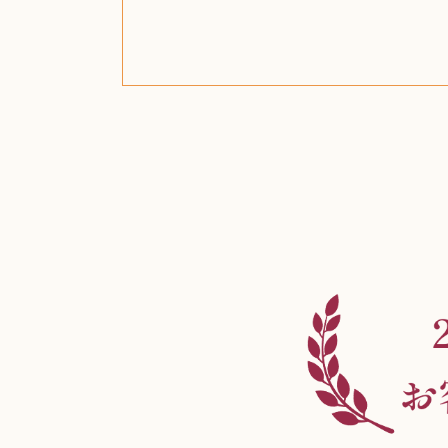
ザ・ノース・フェイス
ルイス・ポールセン
ジッポー（zippo）
コーヒーメーカー
日本電信電話公社
ルイ・ヴィトン
ポケモンカード
ウェッジウッド
金・ゴールド
金・ゴールド
金・ゴールド
アランドロン
富士フイルム
ヴァンガード
ゼンハイザー
カナダグース
VRゴーグル
QUOカード
ロレックス
ジバンシー
マニキュア
化粧ポーチ
金貨・銀貨
ワンピース
キーボード
ガラスペン
筆（ふで）
スピーカー
図書カード
エアポッズ
シルバニア
モトローラ
アルインコ
エルメス
中国切手
アイドル
日本古銭
キヤノン
呪術廻戦
ヘレンド
リョービ
コミック
ミニカー
日本電気
ガラケー
Nゲージ
AirPods
iPhone
iPhone
カシオ
マウス
茶道具
ギター
チェス
髭剃り
マキタ
リール
ボッチ
カシオ
指輪
指輪
指輪
競馬
古銭
辞書
PS4
帯