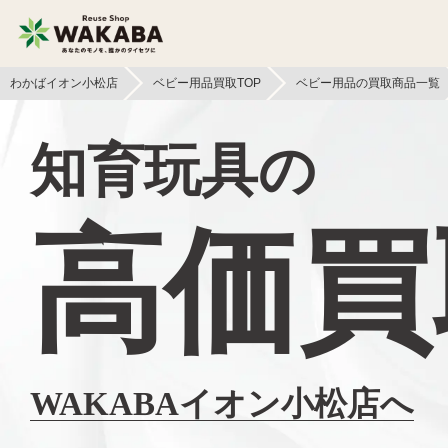
わかばイオン小松店
ベビー用品買取TOP
ベビー用品の買取商品一覧
貴金属買取
金貨・銀貨買取
知育玩具の
切手買取
テレカ買取
高価買
フィギュア買取
鉄道模型買取
文具買取
ライター買取
イヤホン
ボードゲーム買取
ヘッドホン買取
WAKABAイオン小松店へ
本買取
照明・ライト買取