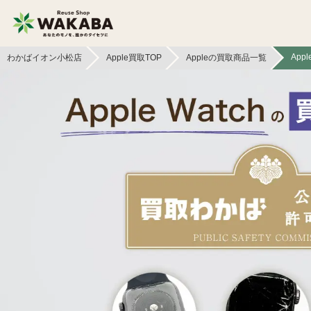
Appl
わかばイオン小松店
Apple買取TOP
Appleの買取商品一覧
貴金属買取
金貨・銀貨買取
切手買取
テレカ買取
フィギュア買取
鉄道模型買取
文具買取
ライター買取
イヤホン
ボードゲーム買取
ヘッドホン買取
本買取
照明・ライト買取