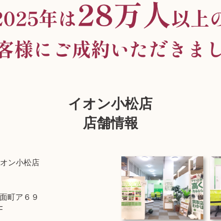
イオン小松店
店舗情報
オン小松店
面町ア６９
F