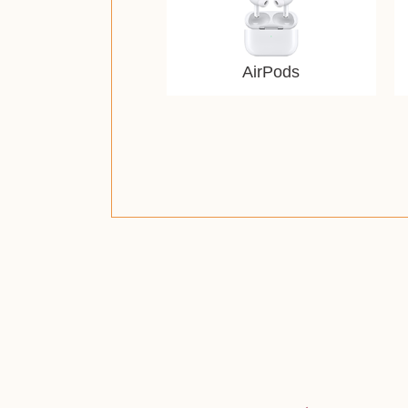
AirPods
ザ・ノース・フェイス
ルイス・ポールセン
ジッポー（zippo）
コーヒーメーカー
チャイルドシート
日本電信電話公社
ルイ・ヴィトン
ポケモンカード
ウェッジウッド
金・ゴールド
金・ゴールド
金・ゴールド
アランドロン
富士フイルム
ヴァンガード
ゼンハイザー
カナダグース
VRゴーグル
QUOカード
ロレックス
ジバンシー
マニキュア
化粧ポーチ
金貨・銀貨
ワンピース
キーボード
ガラスペン
筆（ふで）
スピーカー
図書カード
エアポッズ
シルバニア
モトローラ
アルインコ
エルメス
中国切手
アイドル
日本古銭
キヤノン
呪術廻戦
ヘレンド
リョービ
コミック
ミニカー
日本電気
ガラケー
Nゲージ
iPhone
カシオ
マウス
茶道具
ギター
チェス
髭剃り
マキタ
リール
ボッチ
カシオ
指輪
指輪
指輪
競馬
古銭
辞書
PS4
帯