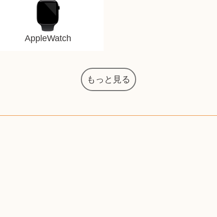
AppleWatch
もっと見る
マジックザギャザリング
オーディオテクニカ
化粧水 ローション
カルバンクライン
エヴァンゲリオン
インゴ・マウラー
デスクトップPC
タグ・ホイヤー
アニメーション
デジモンカード
ノートパソコン
シャワーヘッド
JVCケンウッド
アイシャドウ
ゲームソフト
エクスペリア
エインズレイ
モンクレール
レ・クリント
ネックレス
ネックレス
ネックレス
スウォッチ
外国コイン
ボールペン
バイオリン
ドライヤー
ケルヒャー
ベビーカー
リカちゃん
HOゲージ
シャネル
記念切手
シャネル
中国古銭
鬼滅の刃
デュポン
中国骨董
マイセン
サックス
ボッシュ
レイバン
シャープ
メッキ
メッキ
メッキ
コーチ
ニコン
ソニー
万年筆
お米券
旅行券
ビーツ
ルアー
ガラホ
鉄道
着物
囲碁
絵本
図鑑
東芝
草履
PS5
ロイヤルコペンハーゲン
ニンテンドースイッチ
ドルチェ&ガッバーナ
葉書・ポストカード
エリザベスアーデン
デュエルマスターズ
グラフィックボード
トム・ディクソン
マックツールズ
ティファニー
ダイヤモンド
ティファニー
ダイヤモンド
ティファニー
ダイヤモンド
ペンタックス
パナソニック
ウルトラマン
ギャラクシー
トランペット
ギフトカード
ヘアアイロン
電動歯ブラシ
ベビーチェア
カルティエ
ディズニー
カルティエ
株主優待券
ハイコーキ
アディダス
帯締・帯留
シチズン
中国紙幣
ブリーチ
エルメス
アイコム
Zゲージ
オメガ
グッチ
観光地
チーク
古紙幣
遊戯王
陶磁器
チェロ
ソニー
ボーズ
ロッド
ナイキ
モーイ
ソニー
沖電気
Apple
口紅
絵画
将棋
雑誌
レゴ
硯
MTG