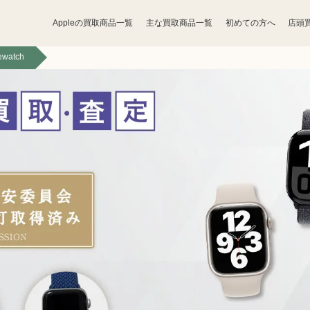
Appleの買取商品一覧
主な買取商品一覧
初めての方へ
店頭
ewatch
宝石買取
アクセサリー買取
香水買取
化粧品買取
トレカ買取
ゲーム買取
骨董品買取
食器買取
家電買取
工具買取
ベビー用品買取
おもちゃ買取