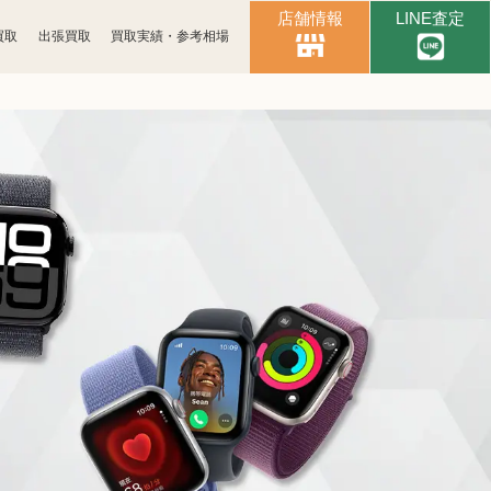
店舗情報
LINE査定
買取
出張買取
買取実績・参考相場
時計買取
ブランド買取
古銭買取
カメラ買取
パソコン
スマホ買取
周辺機器買取
楽器買取
金券買取
釣具買取
アパレル買取
電子辞書買取
黒電話買取