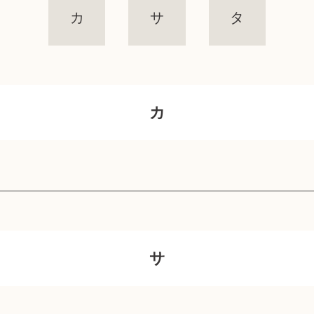
カ
サ
タ
カ
サ