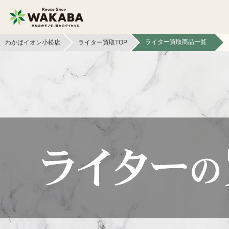
ライター買取商品一覧
わかばイオン小松店
ライター買取TOP
貴金属買取
金貨・銀貨買取
切手買取
テレカ買取
フィギュア買取
鉄道模型買取
文具買取
ライター買取
イヤホン
ボードゲーム買取
ヘッドホン買取
本買取
照明・ライト買取