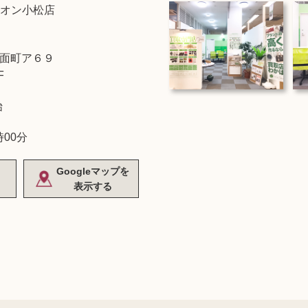
オン小松店
面町ア６９
F
始
時00分
Googleマップを
表示する