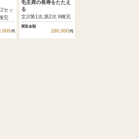
毛主席の長寿をたたえ
る
第2セッ
文2/第1次,第2次 8種完
4種完
買取金額
0,000
180,000
円
円