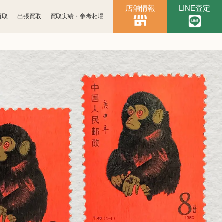
店舗情報
LINE査定
買取
出張買取
買取実績・参考相場
時計買取
ブランド買取
古銭買取
カメラ買取
パソコン
スマホ買取
周辺機器買取
楽器買取
金券買取
釣具買取
アパレル買取
電子辞書買取
黒電話買取