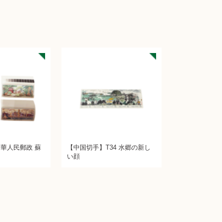
華人民郵政 蘇
【中国切手】T34 水郷の新し
い顔