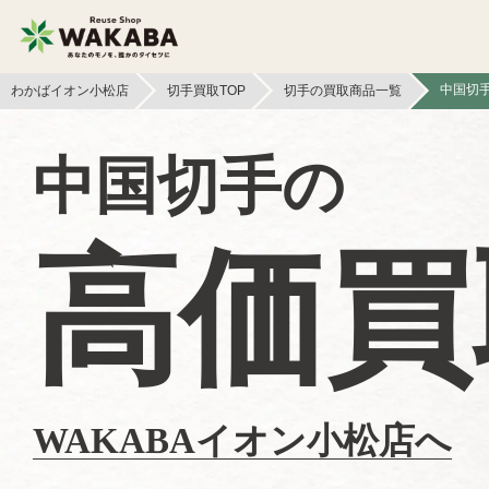
中国切
わかばイオン小松店
切手買取TOP
切手の買取商品一覧
貴金属買取
金貨・銀貨買取
中国切手の
切手買取
テレカ買取
高価買
フィギュア買取
鉄道模型買取
文具買取
ライター買取
イヤホン
ボードゲーム買取
ヘッドホン買取
WAKABAイオン小松店へ
本買取
照明・ライト買取