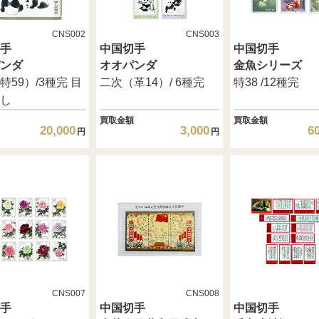
CNS002
CNS003
手
中国切手
中国切手
ンダ
オオパンダ
金魚シリーズ
特59）/3種完 目
二次（革14）/ 6種完
特38 /12種完
し
買取金額
買取金額
20,000
3,000
6
円
円
CNS007
CNS008
手
中国切手
中国切手