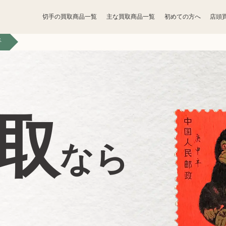
切手の買取商品一覧
主な買取商品一覧
初めての方へ
店頭
手
宝石買取
アクセサリー買取
香水買取
化粧品買取
取
トレカ買取
ゲーム買取
なら
骨董品買取
食器買取
家電買取
工具買取
ベビー用品買取
おもちゃ買取