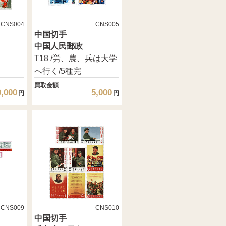
CNS004
CNS005
中国切手
中国人民郵政
T18 /労、農、兵は大学
へ行く/5種完
買取金額
0,000
5,000
円
円
CNS009
CNS010
中国切手