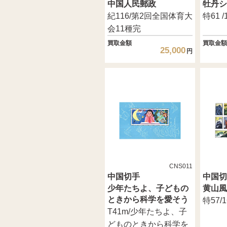
中国人民郵政
牡丹シ
紀116/第2回全国体育大
特61 
会11種完
買取金額
買取金額
25,000
円
CNS011
中国切手
中国切
少年たちよ、子どもの
黄山風
ときから科学を愛そう
特57/
T41m/少年たちよ、子
どものときから科学を