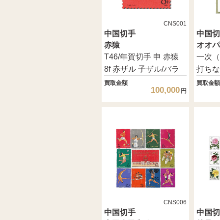
CNS001
中国切手
中国切
赤猿
オオパ
T46/年賀切手 申 赤猿
一次（
8f 赤ザル 子ザル/バラ
打ちな
買取金額
買取金額
100,000
円
CNS006
中国切手
中国切