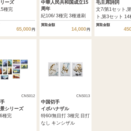
リーズ
中華人民共和国成立15
毛主席詩詞
周年
/15種完
文7/第1セット,
紀106/ 3種完 3種連刷
ト,第3セット 1
買取金額
買取金額
65,000
14,000
45
円
円
CNS012
CNS013
手
中国切手
景シリーズ
イボハナザル
16種完
特60/無目打 3種完 目打
なし キンシザル