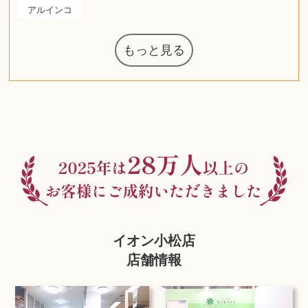
アルインコ
もっと見る
マジックザギ
ルイ・ヴィト
ポケモンカー
ウェッジウッ
コーヒーメー
ザ・ノース・
ルイス・ポー
チャイルドシ
日本電信電話
ジッポー
化粧水 ローシ
タグ・ホイヤ
アニメーショ
カルバンクラ
エヴァンゲリ
デジモンカー
ノートパソコ
デスクトップ
オーディオテ
シャワーヘッ
インゴ・マウ
葉書・ポスト
エリザベスア
デュエルマス
ニンテンドー
グラフィック
ロイヤルコペ
マックツール
トム・ディク
ドルチェ&ガ
グランドセイ
ブライトリン
ファンデーシ
アメリカコイ
ドラゴンボー
チェンソーマ
バトルスピリ
西洋アンティ
スティールシ
ドクターマー
金・ゴールド
金・ゴールド
金・ゴールド
アランドロン
富士フイルム
ヴァンガード
ゼンハイザー
カナダグース
VRゴーグル
QUOカード
ロレックス
ジバンシー
マニキュア
化粧ポーチ
金貨・銀貨
ワンピース
キーボード
ガラスペン
筆（ふで）
スピーカー
図書カード
エアポッズ
シルバニア
エルメス
中国切手
アイドル
日本古銭
キヤノン
呪術廻戦
ヘレンド
リョービ
コミック
ミニカー
日本電気
ガラケー
Nゲージ
AirPods
iPhone
iPhone
カシオ
マウス
茶道具
ギター
チェス
髭剃り
マキタ
リール
ボッチ
カシオ
指輪
指輪
指輪
競馬
古銭
辞書
PS4
帯
アイシャドウ
ゲームソフト
エクスペリア
エインズレイ
モンクレール
レ・クリント
AppleWatch
ネックレス
ネックレス
ネックレス
スウォッチ
外国コイン
ャザリング
ボールペン
バイオリン
ドライヤー
ケルヒャー
ベビーカー
リカちゃん
HOゲージ
シャネル
記念切手
シャネル
中国古銭
鬼滅の刃
デュポン
中国骨董
マイセン
サックス
ボッシュ
レイバン
シャープ
メッキ
メッキ
メッキ
コーチ
ニコン
ソニー
万年筆
お米券
旅行券
ビーツ
ルアー
ガラホ
鉄道
着物
囲碁
絵本
図鑑
東芝
草履
iPad
PS5
ティファニー
ダイヤモンド
ティファニー
ダイヤモンド
ティファニー
ダイヤモンド
ペンタックス
パナソニック
ウルトラマン
ギャラクシー
トランペット
ギフトカード
ヘアアイロン
電動歯ブラシ
ベビーチェア
カルティエ
ディズニー
カルティエ
株主優待券
ハイコーキ
アディダス
帯締・帯留
シチズン
中国紙幣
ブリーチ
エルメス
Zゲージ
オメガ
グッチ
観光地
チーク
古紙幣
遊戯王
陶磁器
チェロ
ソニー
ボーズ
ロッド
ナイキ
モーイ
ソニー
沖電気
Apple
iMac
口紅
絵画
将棋
雑誌
レゴ
硯
クラリネット
スナップオン
カルティエ
パール真珠
カルティエ
パール真珠
カルティエ
パール真珠
ディオール
カレンダー
ディオール
タブレット
手帳カバー
魚群探知機
ディーゼル
アルテック
岩崎通信機
MacBook
xbox one
スポーツ
アナスイ
化粧下地
モニター
ダンヒル
ビール券
レイザー
ヒルティ
知育玩具
プラダ
ライカ
リコー
掛け軸
バカラ
アンプ
テレビ
掃除機
参考書
超合金
麻雀
（zippo）
フェイス
ルセン
カー
ート
公社
ン
ド
ド
クニカ
イン
ョン
オン
ラー
PC
ー
ン
ド
ン
ド
ンハーゲン
ッバーナ
スイッチ
カード
ーデン
ターズ
ボード
ソン
ズ
リーズ
コー
ョン
ッツ
ーク
チン
グ
ン
ル
ン
MTG
イオン小松店
店舗情報