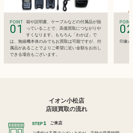
箱や説明書、ケーブルなどの付属品が揃
POINT
POINT
01
0
っていることで、高価買取につながりや
すくなります。もちろん「わかば」で
は、無線機本体のみでもお買取は可能ですが、付
印象が
属品があることでよりご希望に近い金額をお出し
できる場合もございます。
イオン小松店
店頭買取の流れ
1
ご来店
STEP