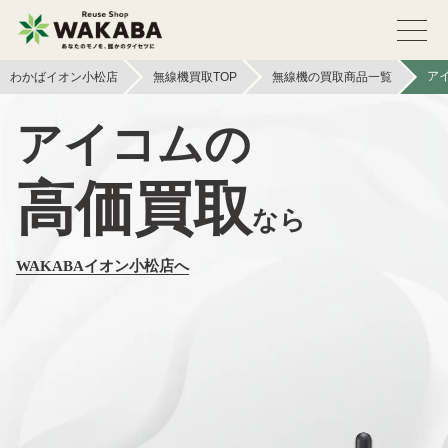
ア
わかばイオン小松店
無線機買取TOP
無線機の買取商品一覧
アイコムの
高価買取
なら
WAKABAイオン小松店へ