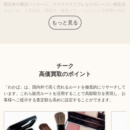
限定色や限定パッケージ、クリスマスコフレなどのシーズン限定品
をはじめ、人気商品、廃盤品、撤退ブランドなどの入手困難な商品
は需要が高く、高価買取につながる場合があります。
もっと見る
「想像していた使用感ではなかった」「肌に合わなかった」などで
保管している化粧品がありましたら、査定価格を確認されてはいか
がでしょうか？
上記以外にも様々な商品を取り扱っております。ぜひご来店くださ
チーク
い。
高価買取のポイント
商品の状態や内容によっては、お買取できない場合がございま
す。詳しくは店舗までお問い合わせください。
「わかば」は、国内外で高く売れるルートを徹底的にリサーチして
います。
これら販売ルートを活用することで高額取引を実現し、お
客様へご提示する査定額も高めに設定することができます。