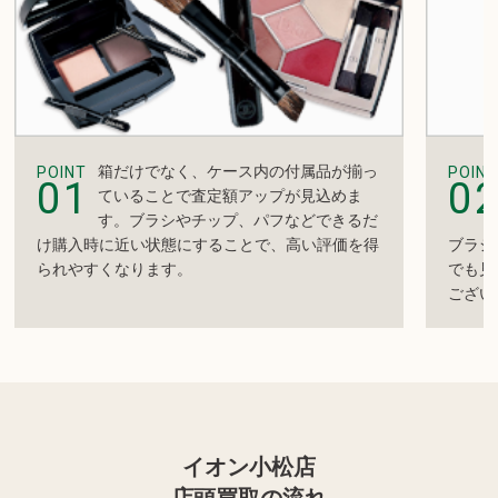
箱だけでなく、ケース内の付属品が揃っ
POINT
POINT
01
0
ていることで査定額アップが見込めま
す。ブラシやチップ、パフなどできるだ
け購入時に近い状態にすることで、高い評価を得
ブラシ
られやすくなります。
でも見
ござい
イオン小松店