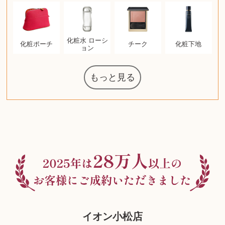
化粧水 ローシ
化粧ポーチ
チーク
化粧下地
ョン
もっと見る
マジックザギ
ルイ・ヴィト
ポケモンカー
ウェッジウッ
コーヒーメー
ザ・ノース・
ルイス・ポー
チャイルドシ
日本電信電話
ジッポー
タグ・ホイヤ
アニメーショ
カルバンクラ
エヴァンゲリ
デジモンカー
ノートパソコ
デスクトップ
オーディオテ
シャワーヘッ
インゴ・マウ
JVCケンウッ
葉書・ポスト
エリザベスア
デュエルマス
ニンテンドー
グラフィック
ロイヤルコペ
マックツール
トム・ディク
ドルチェ&ガ
グランドセイ
ブライトリン
アメリカコイ
ドラゴンボー
チェンソーマ
バトルスピリ
西洋アンティ
スティールシ
ドクターマー
金・ゴールド
金・ゴールド
金・ゴールド
アランドロン
富士フイルム
ヴァンガード
ゼンハイザー
カナダグース
VRゴーグル
QUOカード
ロレックス
ジバンシー
金貨・銀貨
ワンピース
キーボード
ガラスペン
筆（ふで）
スピーカー
図書カード
エアポッズ
シルバニア
モトローラ
アルインコ
エルメス
中国切手
アイドル
日本古銭
キヤノン
呪術廻戦
ヘレンド
リョービ
コミック
ミニカー
日本電気
ガラケー
Nゲージ
AirPods
iPhone
iPhone
カシオ
マウス
茶道具
ギター
チェス
髭剃り
マキタ
リール
ボッチ
カシオ
指輪
指輪
指輪
競馬
古銭
辞書
PS4
帯
ゲームソフト
エクスペリア
エインズレイ
モンクレール
レ・クリント
AppleWatch
ネックレス
ネックレス
ネックレス
スウォッチ
外国コイン
ャザリング
ボールペン
バイオリン
ドライヤー
ケルヒャー
ベビーカー
リカちゃん
HOゲージ
シャネル
記念切手
シャネル
中国古銭
鬼滅の刃
デュポン
中国骨董
マイセン
サックス
ボッシュ
レイバン
シャープ
メッキ
メッキ
メッキ
コーチ
ニコン
ソニー
万年筆
お米券
旅行券
ビーツ
ルアー
ガラホ
鉄道
着物
囲碁
絵本
図鑑
東芝
草履
iPad
PS5
ティファニー
ダイヤモンド
ティファニー
ダイヤモンド
ティファニー
ダイヤモンド
ペンタックス
パナソニック
ウルトラマン
ギャラクシー
トランペット
ギフトカード
ヘアアイロン
電動歯ブラシ
ベビーチェア
カルティエ
ディズニー
カルティエ
株主優待券
ハイコーキ
アディダス
帯締・帯留
シチズン
中国紙幣
ブリーチ
エルメス
アイコム
Zゲージ
オメガ
グッチ
観光地
古紙幣
遊戯王
陶磁器
チェロ
ソニー
ボーズ
ロッド
ナイキ
モーイ
ソニー
沖電気
Apple
iMac
絵画
将棋
雑誌
レゴ
硯
クラリネット
スナップオン
カルティエ
パール真珠
カルティエ
パール真珠
カルティエ
パール真珠
ディオール
カレンダー
ディオール
タブレット
手帳カバー
魚群探知機
ディーゼル
アルテック
岩崎通信機
八重洲無線
MacBook
xbox one
スポーツ
アナスイ
モニター
ダンヒル
ビール券
レイザー
ヒルティ
知育玩具
プラダ
ライカ
リコー
掛け軸
バカラ
アンプ
テレビ
掃除機
参考書
超合金
麻雀
（zippo）
フェイス
ルセン
カー
ート
公社
ン
ド
ド
クニカ
イン
オン
ラー
PC
ー
ン
ド
ン
ド
ド
ンハーゲン
ッバーナ
スイッチ
カード
ーデン
ターズ
ボード
ソン
ズ
リーズ
コー
ッツ
ーク
チン
グ
ン
ル
ン
MTG
イオン小松店