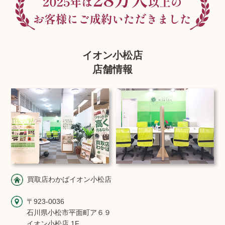
イオン小松店
店舗情報
買取店わかばイオン小松店
〒923-0036
石川県小松市平面町ア６９
イオン小松店 1F