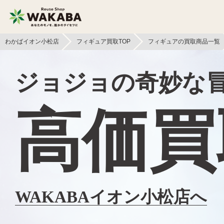
わかばイオン小松店
フィギュア買取TOP
フィギュアの買取商品一覧
貴金属買取
金貨・銀貨買取
ジョジョの奇妙な
切手買取
テレカ買取
高価買
フィギュア買取
鉄道模型買取
文具買取
ライター買取
イヤホン
ボードゲーム買取
WAKABAイオン小松店へ
ヘッドホン買取
本買取
照明・ライト買取