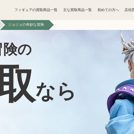
フィギュアの買取商品一覧
主な買取商品一覧
初めての方へ
店頭
ジョジョの奇妙な冒険
宝石買取
アクセサリー買取
冒険の
香水買取
化粧品買取
取
トレカ買取
ゲーム買取
なら
骨董品買取
食器買取
家電買取
工具買取
ベビー用品買取
おもちゃ買取