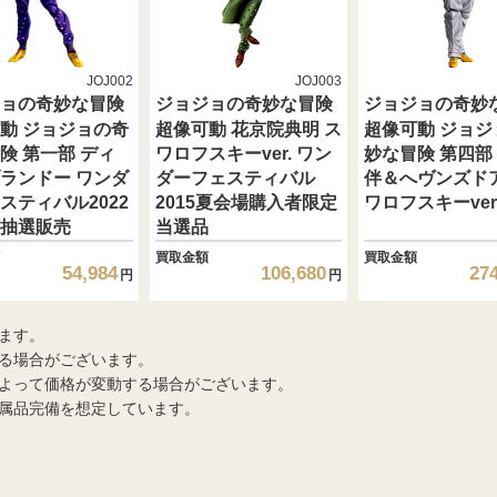
JOJ002
JOJ003
ョの奇妙な冒険
ジョジョの奇妙な冒険
ジョジョの奇妙
動 ジョジョの奇
超像可動 花京院典明 ス
超像可動 ジョジ
険 第一部 ディ
ワロフスキーver. ワン
妙な冒険 第四部
ランドー ワンダ
ダーフェスティバル
伴＆へヴンズドア
スティバル2022
2015夏会場購入者限定
ワロフスキーver
抽選販売
当選品
買取金額
買取金額
54,984
106,680
27
円
円
ます。
る場合がございます。
よって価格が変動する場合がございます。
属品完備を想定しています。