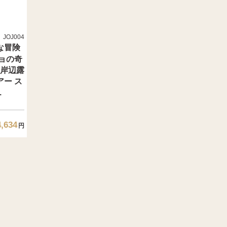
JOJ004
な冒険
ョの奇
 岸辺露
ー ス
.
4,634
円