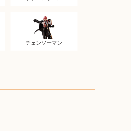
チェンソーマン
スティールシリーズ
グランドセイコー
ファンデーション
バトルスピリッツ
西洋アンティーク
ドクターマーチン
ブライトリング
アメリカコイン
クラリネット
スナップオン
カルティエ
パール真珠
カルティエ
パール真珠
カルティエ
パール真珠
ディオール
カレンダー
ディオール
タブレット
手帳カバー
魚群探知機
ディーゼル
アルテック
岩崎通信機
八重洲無線
MacBook
xbox one
スポーツ
アナスイ
化粧下地
モニター
ダンヒル
ビール券
レイザー
ヒルティ
知育玩具
プラダ
ライカ
リコー
掛け軸
バカラ
アンプ
テレビ
掃除機
参考書
超合金
麻雀