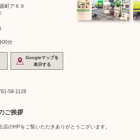
面町ア６９
F
始
時00分
Googleマップを
表示する
761-58-1128
のご挨拶
松店のHPをご覧いただきありがとうございます。