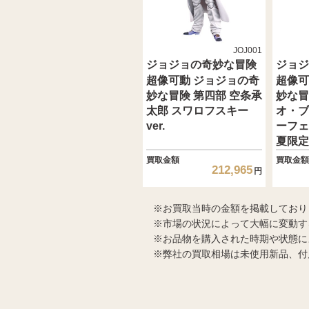
JOJ001
ジョジョの奇妙な冒険
ジョジ
超像可動 ジョジョの奇
超像可
妙な冒険 第四部 空条承
妙な冒
太郎 スワロフスキー
オ・ブ
ver.
ーフェ
夏限定
買取金額
買取金額
212,965
円
お買取当時の金額を掲載しており
市場の状況によって大幅に変動す
お品物を購入された時期や状態に
弊社の買取相場は未使用新品、付