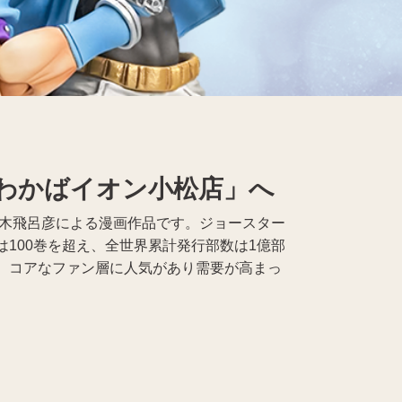
レコード買取
仏具買取
わかばイオン小松店」へ
荒木飛呂彦による漫画作品です。ジョースター
100巻を超え、全世界累計発行部数は1億部
、コアなファン層に人気があり需要が高まっ