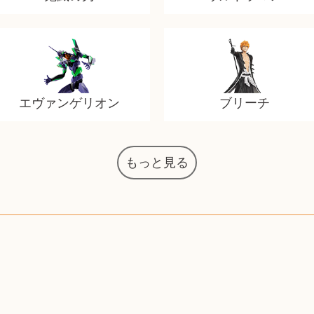
エヴァンゲリオン
ブリーチ
もっと見る
マジックザギャザリング
オーディオテクニカ
化粧水 ローション
カルバンクライン
インゴ・マウラー
デスクトップPC
タグ・ホイヤー
アニメーション
デジモンカード
ノートパソコン
シャワーヘッド
JVCケンウッド
アイシャドウ
ゲームソフト
エクスペリア
エインズレイ
モンクレール
レ・クリント
AppleWatch
ネックレス
ネックレス
ネックレス
スウォッチ
外国コイン
ボールペン
バイオリン
ドライヤー
ケルヒャー
ベビーカー
リカちゃん
HOゲージ
シャネル
記念切手
シャネル
中国古銭
デュポン
中国骨董
マイセン
サックス
ボッシュ
レイバン
シャープ
メッキ
メッキ
メッキ
コーチ
ニコン
ソニー
万年筆
お米券
旅行券
ビーツ
ルアー
ガラホ
鉄道
着物
囲碁
絵本
図鑑
東芝
草履
iPad
PS5
ロイヤルコペンハーゲン
ニンテンドースイッチ
ドルチェ&ガッバーナ
葉書・ポストカード
エリザベスアーデン
デュエルマスターズ
グラフィックボード
トム・ディクソン
マックツールズ
ティファニー
ダイヤモンド
ティファニー
ダイヤモンド
ティファニー
ダイヤモンド
ペンタックス
パナソニック
ギャラクシー
トランペット
ギフトカード
ヘアアイロン
電動歯ブラシ
ベビーチェア
カルティエ
ディズニー
カルティエ
株主優待券
ハイコーキ
アディダス
帯締・帯留
シチズン
中国紙幣
エルメス
アイコム
Zゲージ
オメガ
グッチ
観光地
チーク
古紙幣
遊戯王
陶磁器
チェロ
ソニー
ボーズ
ロッド
ナイキ
モーイ
ソニー
沖電気
Apple
iMac
口紅
絵画
将棋
雑誌
レゴ
硯
MTG