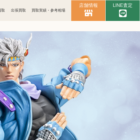
店舗情報
LINE査定
買取
出張買取
買取実績・参考相場
時計買取
ブランド買取
古銭買取
カメラ買取
パソコン
スマホ買取
周辺機器買取
楽器買取
金券買取
釣具買取
アパレル買取
電子辞書買取
黒電話買取