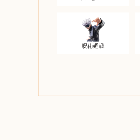
呪術廻戦
ザ・ノース・フェイス
ルイス・ポールセン
ジッポー（zippo）
コーヒーメーカー
チャイルドシート
日本電信電話公社
ルイ・ヴィトン
ポケモンカード
ウェッジウッド
金・ゴールド
金・ゴールド
金・ゴールド
アランドロン
富士フイルム
ヴァンガード
ゼンハイザー
カナダグース
VRゴーグル
QUOカード
ロレックス
ジバンシー
マニキュア
化粧ポーチ
金貨・銀貨
キーボード
ガラスペン
筆（ふで）
スピーカー
図書カード
エアポッズ
シルバニア
モトローラ
アルインコ
エルメス
中国切手
アイドル
日本古銭
キヤノン
ヘレンド
リョービ
コミック
ミニカー
日本電気
ガラケー
Nゲージ
AirPods
iPhone
iPhone
カシオ
マウス
茶道具
ギター
チェス
髭剃り
マキタ
リール
ボッチ
カシオ
指輪
指輪
指輪
競馬
古銭
辞書
PS4
帯