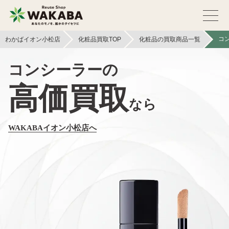
コ
わかばイオン小松店
化粧品買取TOP
化粧品の買取商品一覧
コンシーラーの
高価買取
なら
WAKABAイオン小松店へ