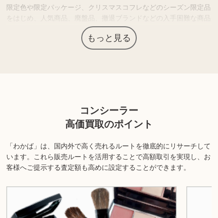
限定色や限定パッケージ、クリスマスコフレなどのシーズン限定品
をはじめ、人気商品、廃盤品、撤退ブランドなどの入手困難な商品
は需要が高く、高価買取につながる場合があります。
もっと見る
「想像していた使用感ではなかった」「肌に合わなかった」などで
保管している化粧品がありましたら、査定価格を確認されてはいか
がでしょうか？
上記以外にも様々な商品を取り扱っております。ぜひご来店くださ
コンシーラー
い。
高価買取のポイント
商品の状態や内容によっては、お買取できない場合がございま
す。詳しくは店舗までお問い合わせください。
「わかば」は、国内外で高く売れるルートを徹底的にリサーチして
います。
これら販売ルートを活用することで高額取引を実現し、お
客様へご提示する査定額も高めに設定することができます。