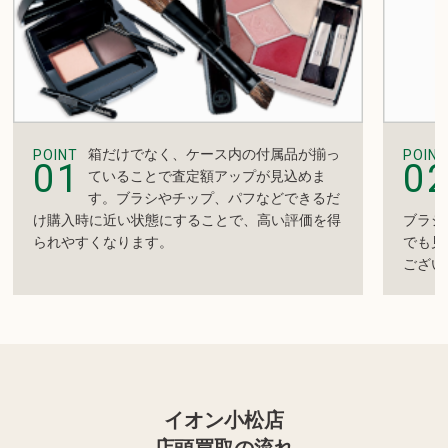
箱だけでなく、ケース内の付属品が揃っ
POINT
POINT
01
0
ていることで査定額アップが見込めま
す。ブラシやチップ、パフなどできるだ
け購入時に近い状態にすることで、高い評価を得
ブラシ
られやすくなります。
でも見
ござい
イオン小松店