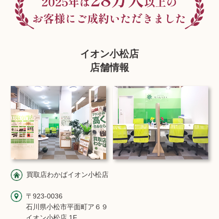
イオン小松店
店舗情報
買取店わかばイオン小松店
〒923-0036
石川県小松市平面町ア６９
イオン小松店 1F