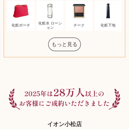
化粧水 ローシ
化粧ポーチ
チーク
化粧下地
ョン
もっと見る
マジックザギ
ルイ・ヴィト
ポケモンカー
ウェッジウッ
コーヒーメー
ザ・ノース・
ルイス・ポー
チャイルドシ
日本電信電話
ジッポー
タグ・ホイヤ
アニメーショ
カルバンクラ
エヴァンゲリ
デジモンカー
ノートパソコ
デスクトップ
オーディオテ
シャワーヘッ
インゴ・マウ
JVCケンウッ
葉書・ポスト
エリザベスア
デュエルマス
ニンテンドー
グラフィック
ロイヤルコペ
マックツール
トム・ディク
ドルチェ&ガ
グランドセイ
ブライトリン
アメリカコイ
ドラゴンボー
チェンソーマ
バトルスピリ
西洋アンティ
スティールシ
ドクターマー
金・ゴールド
金・ゴールド
金・ゴールド
アランドロン
富士フイルム
ヴァンガード
ゼンハイザー
カナダグース
VRゴーグル
QUOカード
ロレックス
ジバンシー
金貨・銀貨
ワンピース
キーボード
ガラスペン
筆（ふで）
スピーカー
図書カード
エアポッズ
シルバニア
モトローラ
アルインコ
エルメス
中国切手
アイドル
日本古銭
キヤノン
呪術廻戦
ヘレンド
リョービ
コミック
ミニカー
日本電気
ガラケー
Nゲージ
AirPods
iPhone
iPhone
カシオ
マウス
茶道具
ギター
チェス
髭剃り
マキタ
リール
ボッチ
カシオ
指輪
指輪
指輪
競馬
古銭
辞書
PS4
帯
ゲームソフト
エクスペリア
エインズレイ
モンクレール
レ・クリント
AppleWatch
ネックレス
ネックレス
ネックレス
スウォッチ
外国コイン
ャザリング
ボールペン
バイオリン
ドライヤー
ケルヒャー
ベビーカー
リカちゃん
HOゲージ
シャネル
記念切手
シャネル
中国古銭
鬼滅の刃
デュポン
中国骨董
マイセン
サックス
ボッシュ
レイバン
シャープ
メッキ
メッキ
メッキ
コーチ
ニコン
ソニー
万年筆
お米券
旅行券
ビーツ
ルアー
ガラホ
鉄道
着物
囲碁
絵本
図鑑
東芝
草履
iPad
PS5
ティファニー
ダイヤモンド
ティファニー
ダイヤモンド
ティファニー
ダイヤモンド
ペンタックス
パナソニック
ウルトラマン
ギャラクシー
トランペット
ギフトカード
ヘアアイロン
電動歯ブラシ
ベビーチェア
カルティエ
ディズニー
カルティエ
株主優待券
ハイコーキ
アディダス
帯締・帯留
シチズン
中国紙幣
ブリーチ
エルメス
アイコム
Zゲージ
オメガ
グッチ
観光地
古紙幣
遊戯王
陶磁器
チェロ
ソニー
ボーズ
ロッド
ナイキ
モーイ
ソニー
沖電気
Apple
iMac
絵画
将棋
雑誌
レゴ
硯
クラリネット
スナップオン
カルティエ
パール真珠
カルティエ
パール真珠
カルティエ
パール真珠
ディオール
カレンダー
ディオール
タブレット
手帳カバー
魚群探知機
ディーゼル
アルテック
岩崎通信機
八重洲無線
MacBook
xbox one
スポーツ
アナスイ
モニター
ダンヒル
ビール券
レイザー
ヒルティ
知育玩具
プラダ
ライカ
リコー
掛け軸
バカラ
アンプ
テレビ
掃除機
参考書
超合金
麻雀
（zippo）
フェイス
ルセン
カー
ート
公社
ン
ド
ド
クニカ
イン
オン
ラー
PC
ー
ン
ド
ン
ド
ド
ンハーゲン
ッバーナ
スイッチ
カード
ーデン
ターズ
ボード
ソン
ズ
リーズ
コー
ッツ
ーク
チン
グ
ン
ル
ン
MTG
イオン小松店