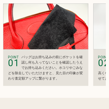
バッグはお持ち込みの前にポケットを確
POINT
POINT
01
0
認し何も入ってないことを確認したうえ
でお持ち込みください。ホコリやごみな
どを除去していただけますと、見た目の印象が変
高くな
わり査定額アップに繋がります。
せてお