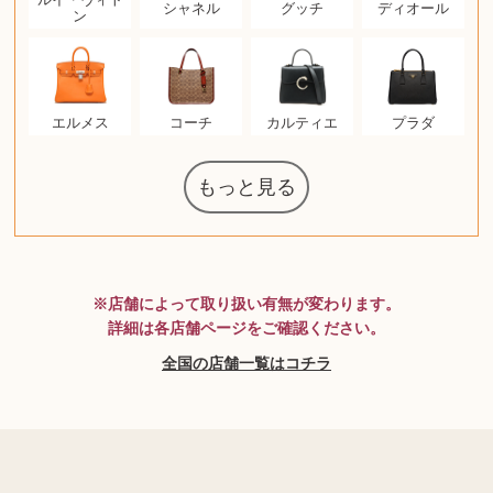
シャネル
グッチ
ディオール
ン
エルメス
コーチ
カルティエ
プラダ
もっと見る
マジックザギ
ポケモンカー
ウェッジウッ
コーヒーメー
ザ・ノース・
ルイス・ポー
チャイルドシ
日本電信電話
ジッポー
化粧水 ローシ
タグ・ホイヤ
アニメーショ
カルバンクラ
エヴァンゲリ
デジモンカー
ノートパソコ
デスクトップ
オーディオテ
シャワーヘッ
JVCケンウッ
葉書・ポスト
エリザベスア
デュエルマス
ニンテンドー
グラフィック
ロイヤルコペ
マックツール
インゴ・マウ
ドルチェ&ガ
グランドセイ
ブライトリン
ファンデーシ
アメリカコイ
ドラゴンボー
チェンソーマ
バトルスピリ
西洋アンティ
スティールシ
ドクターマー
トム・ディク
金・ゴールド
金・ゴールド
金・ゴールド
アランドロン
富士フイルム
ヴァンガード
ゼンハイザー
カナダグース
VRゴーグル
QUOカード
ロレックス
ブランデー
ジバンシー
マニキュア
化粧ポーチ
金貨・銀貨
ワンピース
キーボード
ガラスペン
筆（ふで）
スピーカー
図書カード
エアポッズ
シルバニア
モトローラ
アルインコ
中国切手
アイドル
日本古銭
キヤノン
呪術廻戦
ヘレンド
リョービ
コミック
ミニカー
日本電気
ガラケー
Nゲージ
AirPods
iPhone
iPhone
カシオ
マウス
茶道具
ギター
チェス
髭剃り
マキタ
リール
フロス
カシオ
指輪
指輪
指輪
競馬
古銭
辞書
PS4
帯
アイシャドウ
ゲームソフト
エクスペリア
エインズレイ
モンクレール
レ・クリント
AppleWatch
ネックレス
ネックレス
ネックレス
スウォッチ
シャンパン
外国コイン
ャザリング
ボールペン
バイオリン
ドライヤー
ケルヒャー
ベビーカー
リカちゃん
HOゲージ
記念切手
シャネル
中国古銭
鬼滅の刃
デュポン
中国骨董
マイセン
サックス
ボッシュ
レイバン
シャープ
メッキ
メッキ
メッキ
ニコン
ソニー
万年筆
お米券
旅行券
ビーツ
ルアー
ボッチ
ガラホ
鉄道
着物
囲碁
絵本
図鑑
東芝
草履
iPad
PS5
ティファニー
ダイヤモンド
ティファニー
ダイヤモンド
ティファニー
ダイヤモンド
ペンタックス
パナソニック
ウルトラマン
ギャラクシー
トランペット
ギフトカード
ヘアアイロン
電動歯ブラシ
ベビーチェア
ディズニー
ウイスキー
カルティエ
株主優待券
ハイコーキ
アディダス
帯締・帯留
シチズン
中国紙幣
ブリーチ
エルメス
アイコム
Zゲージ
オメガ
観光地
チーク
古紙幣
遊戯王
陶磁器
チェロ
ソニー
ボーズ
ロッド
ナイキ
モーイ
ソニー
沖電気
Apple
iMac
口紅
絵画
将棋
雑誌
レゴ
硯
クラリネット
スナップオン
カルティエ
パール真珠
カルティエ
パール真珠
カルティエ
パール真珠
カレンダー
ディオール
タブレット
手帳カバー
魚群探知機
ディーゼル
アルテック
岩崎通信機
八重洲無線
MacBook
xbox one
スポーツ
アナスイ
化粧下地
モニター
ダンヒル
ビール券
レイザー
ヒルティ
知育玩具
ワイン
ライカ
リコー
掛け軸
バカラ
アンプ
テレビ
掃除機
参考書
超合金
麻雀
（zippo）
フェイス
ルセン
カー
ート
公社
ド
ド
クニカ
イン
ョン
オン
PC
ー
ン
ド
ン
ド
ド
ンハーゲン
ッバーナ
スイッチ
カード
ーデン
ターズ
ボード
ラー
ズ
リーズ
コー
ョン
ッツ
ーク
チン
ソン
グ
ン
ル
ン
MTG
※店舗によって取り扱い有無が変わります。
詳細は各店舗ページをご確認ください。
全国の店舗一覧はコチラ