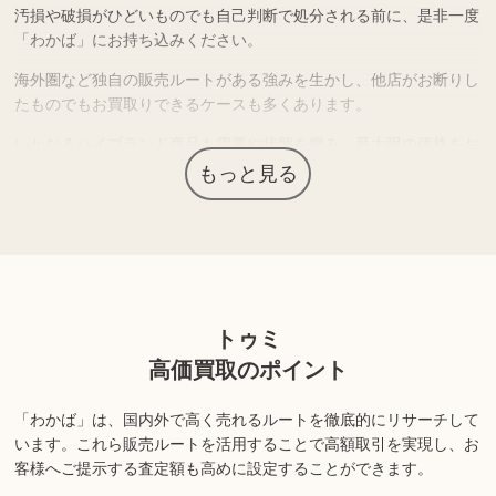
汚損や破損がひどいものでも自己判断で処分される前に、是非一度
「わかば」にお持ち込みください。
海外圏など独自の販売ルートがある強みを生かし、他店がお断りし
たものでもお買取りできるケースも多くあります。
いかなるハイブランド商品も需要や状態を鑑み、最大限の価格をお
付けさせていただきます。
もっと見る
上記以外にも様々な商品を取り扱っております。ぜひご来店くださ
い。
商品の状態や内容によっては、お買取できない場合がございま
トゥミ
す。詳しくは店舗までお問い合わせください。
高価買取のポイント
「わかば」は、国内外で高く売れるルートを徹底的にリサーチして
います。
これら販売ルートを活用することで高額取引を実現し、お
客様へご提示する査定額も高めに設定することができます。