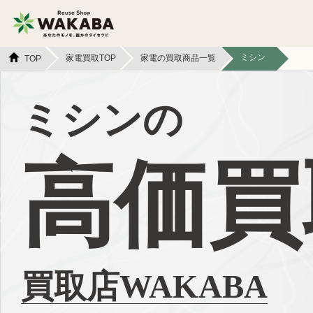
ミシン
家電買取TOP
家電の買取商品一覧
TOP
貴金属買取
金貨・銀貨買取
ミシンの
切手買取
テレカ買取
高価買
カメラ買取
フィギュア買取
スマホ買取
文具買取
イヤホン
金券買取
ヘッドホン買取
買取店WAKABA
アパレル買取
本買取