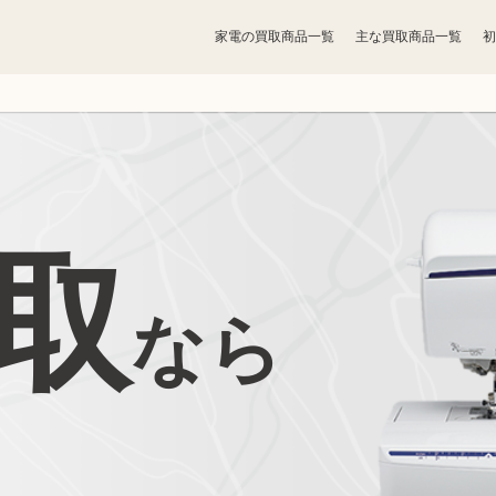
家電の買取商品一覧
主な買取商品一覧
初
宝石買取
アクセサリー買取
お酒買取
香水買取
取
鉄道模型買取
トレカ買取
なら
ライター買取
骨董品買取
ボードゲーム買取
家電買取
照明・ライト買取
ベビー用品買取