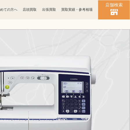
店舗検索
めての方へ
店頭買取
出張買取
買取実績・参考相場
時計買取
ブランド買取
化粧品買取
古銭買取
パソコン
ゲーム買取
周辺機器買取
食器買取
楽器買取
工具買取
釣具買取
おもちゃ買取
電子辞書買取