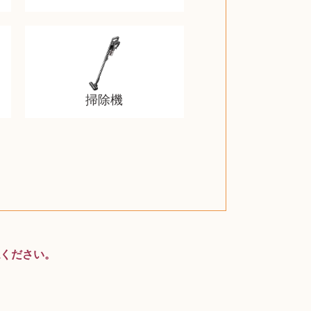
掃除機
スティールシリーズ
グランドセイコー
ファンデーション
バトルスピリッツ
西洋アンティーク
ドクターマーチン
トム・ディクソン
ブライトリング
アメリカコイン
ドラゴンボール
チェンソーマン
クラリネット
スナップオン
カルティエ
パール真珠
カルティエ
パール真珠
カルティエ
パール真珠
ディオール
カレンダー
ディオール
タブレット
手帳カバー
魚群探知機
ディーゼル
アルテック
岩崎通信機
八重洲無線
MacBook
xbox one
スポーツ
アナスイ
化粧下地
モニター
ダンヒル
ビール券
レイザー
ヒルティ
知育玩具
プラダ
ワイン
ライカ
リコー
掛け軸
バカラ
アンプ
参考書
超合金
麻雀
ください。