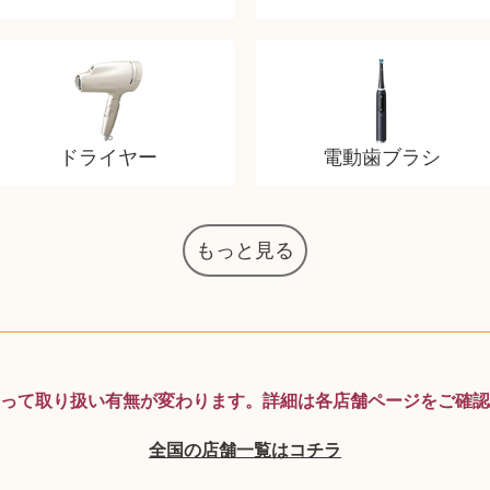
ドライヤー
電動歯ブラシ
もっと見る
マジックザギャザリング
オーディオテクニカ
化粧水 ローション
カルバンクライン
エヴァンゲリオン
デスクトップPC
タグ・ホイヤー
アニメーション
デジモンカード
ノートパソコン
JVCケンウッド
アイシャドウ
ゲームソフト
エクスペリア
エインズレイ
モンクレール
レ・クリント
AppleWatch
ネックレス
ネックレス
ネックレス
スウォッチ
シャンパン
外国コイン
ボールペン
バイオリン
ケルヒャー
ベビーカー
リカちゃん
HOゲージ
シャネル
記念切手
シャネル
中国古銭
鬼滅の刃
デュポン
中国骨董
マイセン
サックス
ボッシュ
レイバン
シャープ
メッキ
メッキ
メッキ
コーチ
ニコン
ソニー
万年筆
お米券
旅行券
ビーツ
ルアー
ボッチ
ガラホ
鉄道
着物
囲碁
絵本
図鑑
東芝
草履
iPad
PS5
ロイヤルコペンハーゲン
ニンテンドースイッチ
ドルチェ&ガッバーナ
葉書・ポストカード
エリザベスアーデン
デュエルマスターズ
グラフィックボード
インゴ・マウラー
マックツールズ
ティファニー
ダイヤモンド
ティファニー
ダイヤモンド
ティファニー
ダイヤモンド
ペンタックス
パナソニック
ウルトラマン
ギャラクシー
トランペット
ギフトカード
ベビーチェア
カルティエ
ディズニー
ウイスキー
カルティエ
株主優待券
ハイコーキ
アディダス
帯締・帯留
シチズン
中国紙幣
ブリーチ
エルメス
アイコム
Zゲージ
オメガ
グッチ
観光地
チーク
古紙幣
遊戯王
陶磁器
チェロ
ソニー
ボーズ
ロッド
ナイキ
モーイ
ソニー
沖電気
Apple
iMac
口紅
絵画
将棋
雑誌
レゴ
硯
MTG
って取り扱い有無が変わります。
詳細は各店舗ページをご確認
全国の店舗一覧はコチラ