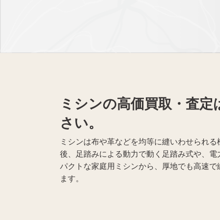
黒電話買取
無線機買取
仏具買取
ミシンの高価買取・査定
遺品整理
生前整理
さい。
ミシンは布や革などを均等に縫いわせられる
後、足踏みによる動力で動く足踏み式や、電
パクトな家庭用ミシンから、厚地でも高速で
ます。