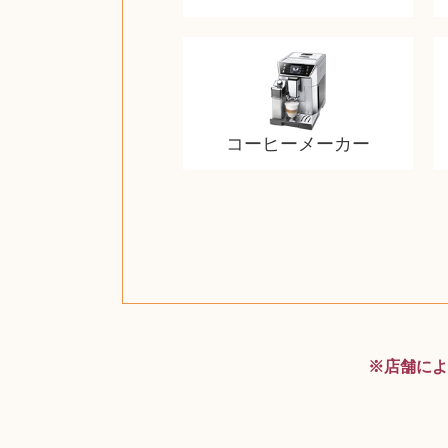
コーヒーメーカー
ザ・ノース・フェイス
ルイス・ポールセン
ジッポー（zippo）
チャイルドシート
日本電信電話公社
ルイ・ヴィトン
ポケモンカード
ウェッジウッド
金・ゴールド
金・ゴールド
金・ゴールド
アランドロン
富士フイルム
ヴァンガード
ゼンハイザー
カナダグース
VRゴーグル
QUOカード
ロレックス
ブランデー
ジバンシー
マニキュア
化粧ポーチ
金貨・銀貨
ワンピース
キーボード
ガラスペン
筆（ふで）
スピーカー
図書カード
エアポッズ
シルバニア
モトローラ
アルインコ
エルメス
中国切手
アイドル
日本古銭
キヤノン
呪術廻戦
ヘレンド
リョービ
コミック
ミニカー
日本電気
ガラケー
Nゲージ
AirPods
iPhone
iPhone
カシオ
マウス
茶道具
ギター
チェス
マキタ
リール
フロス
カシオ
指輪
指輪
指輪
競馬
古銭
辞書
PS4
帯
※店舗によ