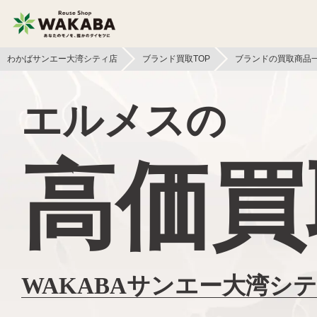
わかばサンエー大湾シティ店
ブランド買取TOP
ブランドの買取商品
貴金属買取
金貨・銀貨買取
エルメスの
切手買取
テレカ買取
高価買
カメラ買取
フィギュア買取
スマホ買取
文具買取
イヤホン
金券買取
ヘッドホン買取
WAKABAサンエー大湾シ
アパレル買取
本買取