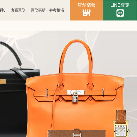
店舗情報
LINE査定
買取
出張買取
買取実績・参考相場
時計買取
ブランド買取
化粧品買取
古銭買取
パソコン
ゲーム買取
周辺機器買取
食器買取
楽器買取
工具買取
釣具買取
おもちゃ買取
電子辞書買取