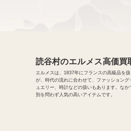
黒電話買取
無線機買取
仏具買取
読谷村のエルメス高価買
遺品整理
生前整理
エルメスは、1837年にフランスの高級品
が、時代の流れに合わせて、ファッショング
ュエリー、時計などの扱いもあります。なか
別を問わず人気の高いアイテムです。