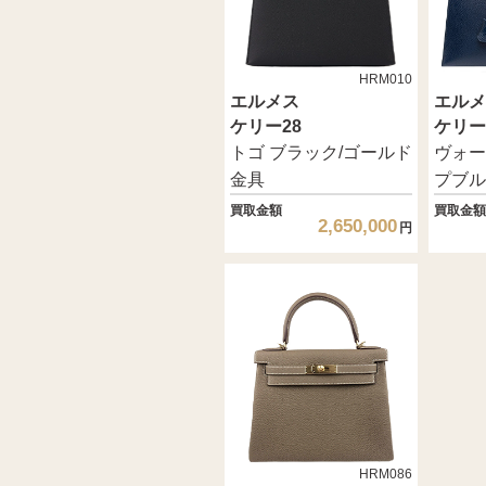
HRM010
エルメス
エルメ
ケリー28
ケリー
トゴ ブラック/ゴールド
ヴォー
金具
プブル
買取金額
買取金額
2,650,000
円
HRM086