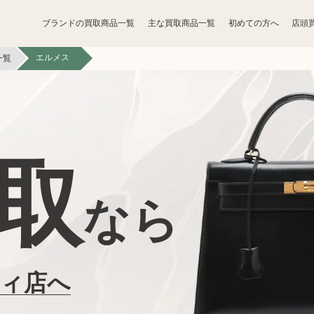
ブランドの買取商品一覧
主な買取商品一覧
初めての方へ
店頭
エルメス
一覧
宝石買取
アクセサリー買取
お酒買取
香水買取
取
鉄道模型買取
トレカ買取
なら
ライター買取
骨董品買取
ボードゲーム買取
家電買取
ティ店へ
照明・ライト買取
ベビー用品買取