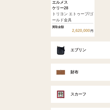
エルメス
ケリー28
トリヨン エトゥープ/ゴ
ールド金具
買取金額
2,620,000
円
エブリン
財布
スカーフ