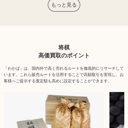
高級素材が使われていたり繊細な細工が施されているなど高価な商
もっと見る
品も多く、コレクター需要もあるため高価買取につながる場合があ
ります。
上記以外にも様々な商品を取り扱っております。ぜひご来店くださ
い。
将棋
商品の状態や内容によっては、お買取できない場合がございま
高価買取のポイント
す。詳しくは店舗までお問い合わせください。
「わかば」は、国内外で高く売れるルートを徹底的にリサーチして
います。
これら販売ルートを活用することで高額取引を実現し、お
客様へご提示する査定額も高めに設定することができます。