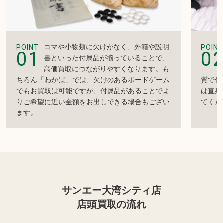
コマや小物類に欠けがなく、外箱や説明
POINT
POINT
01
0
書といった付属品が揃っていることで、
高価買取につながりやすくなります。も
ちろん「わかば」では、欠けのあるボードゲーム
質で作
でもお買取は可能ですが、付属品があることでよ
は直射
りご希望に近い金額をお出しできる場合もござい
てくだ
ます。
サンエー大湾シティ店
店頭買取の流れ