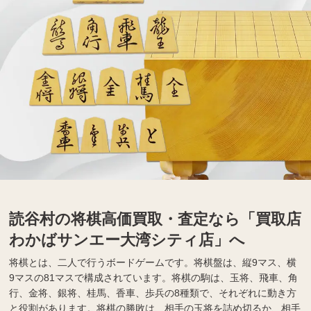
読谷村の将棋高価買取・査定なら「買取店
わかばサンエー大湾シティ店」へ
将棋とは、二人で行うボードゲームです。将棋盤は、縦9マス、横
9マスの81マスで構成されています。将棋の駒は、玉将、飛車、角
行、金将、銀将、桂馬、香車、歩兵の8種類で、それぞれに動き方
と役割があります。将棋の勝敗は、相手の玉将を詰め切るか、相手