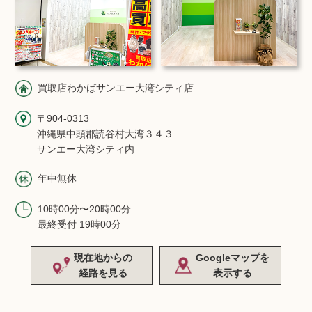
買取店わかばサンエー大湾シティ店
〒904-0313
沖縄県中頭郡読谷村大湾３４３
サンエー大湾シティ内
年中無休
10時00分〜20時00分
最終受付 19時00分
現在地からの
Googleマップを
経路を見る
表示する