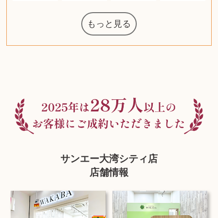
もっと見る
マジックザギ
ルイ・ヴィト
ポケモンカー
ウェッジウッ
コーヒーメー
ザ・ノース・
ルイス・ポー
チャイルドシ
日本電信電話
ジッポー
化粧水 ローシ
タグ・ホイヤ
アニメーショ
カルバンクラ
エヴァンゲリ
デジモンカー
ノートパソコ
デスクトップ
オーディオテ
シャワーヘッ
インゴ・マウ
JVCケンウッ
葉書・ポスト
エリザベスア
デュエルマス
ニンテンドー
グラフィック
ロイヤルコペ
マックツール
トム・ディク
ドルチェ&ガ
グランドセイ
ブライトリン
ファンデーシ
アメリカコイ
ドラゴンボー
チェンソーマ
バトルスピリ
西洋アンティ
スティールシ
ドクターマー
金・ゴールド
金・ゴールド
金・ゴールド
アランドロン
富士フイルム
ヴァンガード
ゼンハイザー
カナダグース
VRゴーグル
QUOカード
ロレックス
ブランデー
ジバンシー
マニキュア
化粧ポーチ
金貨・銀貨
ワンピース
キーボード
ガラスペン
筆（ふで）
スピーカー
図書カード
エアポッズ
シルバニア
モトローラ
アルインコ
エルメス
中国切手
アイドル
日本古銭
キヤノン
呪術廻戦
ヘレンド
リョービ
コミック
ミニカー
日本電気
ガラケー
Nゲージ
AirPods
iPhone
iPhone
カシオ
マウス
茶道具
ギター
髭剃り
マキタ
リール
ボッチ
カシオ
指輪
指輪
指輪
競馬
古銭
辞書
PS4
帯
アイシャドウ
ゲームソフト
エクスペリア
エインズレイ
モンクレール
レ・クリント
AppleWatch
ネックレス
ネックレス
ネックレス
スウォッチ
シャンパン
外国コイン
ャザリング
ボールペン
バイオリン
ドライヤー
ケルヒャー
ベビーカー
リカちゃん
HOゲージ
シャネル
記念切手
シャネル
中国古銭
鬼滅の刃
デュポン
中国骨董
マイセン
サックス
ボッシュ
レイバン
シャープ
メッキ
メッキ
メッキ
コーチ
ニコン
ソニー
万年筆
お米券
旅行券
ビーツ
ルアー
ガラホ
鉄道
着物
絵本
図鑑
東芝
草履
iPad
PS5
ティファニー
ダイヤモンド
ティファニー
ダイヤモンド
ティファニー
ダイヤモンド
ペンタックス
パナソニック
ウルトラマン
ギャラクシー
トランペット
ギフトカード
ヘアアイロン
電動歯ブラシ
ベビーチェア
カルティエ
ディズニー
ウイスキー
カルティエ
株主優待券
ハイコーキ
アディダス
帯締・帯留
シチズン
中国紙幣
ブリーチ
エルメス
アイコム
Zゲージ
オメガ
グッチ
観光地
チーク
古紙幣
遊戯王
陶磁器
チェロ
ソニー
ボーズ
ロッド
ナイキ
モーイ
ソニー
沖電気
Apple
iMac
口紅
絵画
雑誌
レゴ
硯
クラリネット
スナップオン
カルティエ
パール真珠
カルティエ
パール真珠
カルティエ
パール真珠
ディオール
カレンダー
ディオール
タブレット
手帳カバー
魚群探知機
ディーゼル
アルテック
岩崎通信機
八重洲無線
MacBook
xbox one
スポーツ
アナスイ
化粧下地
モニター
ダンヒル
ビール券
レイザー
ヒルティ
知育玩具
プラダ
ワイン
ライカ
リコー
掛け軸
バカラ
アンプ
テレビ
掃除機
参考書
超合金
（zippo）
フェイス
ルセン
カー
ート
公社
ン
ド
ド
クニカ
イン
ョン
オン
ラー
PC
ー
ン
ド
ン
ド
ド
ンハーゲン
ッバーナ
スイッチ
カード
ーデン
ターズ
ボード
ソン
ズ
リーズ
コー
ョン
ッツ
ーク
チン
グ
ン
ル
ン
MTG
サンエー大湾シティ店
店舗情報