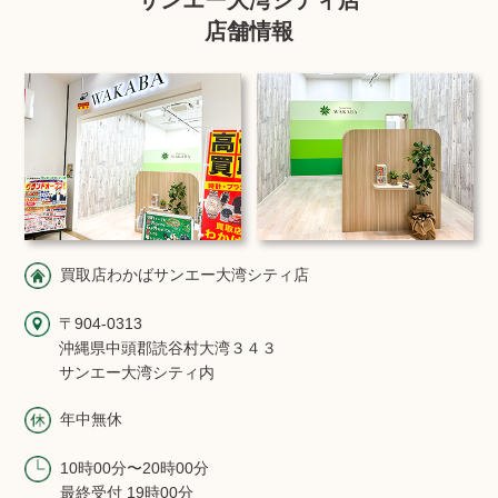
店舗情報
買取店わかばサンエー大湾シティ店
〒904-0313
沖縄県中頭郡読谷村大湾３４３
サンエー大湾シティ内
年中無休
10時00分〜20時00分
最終受付 19時00分