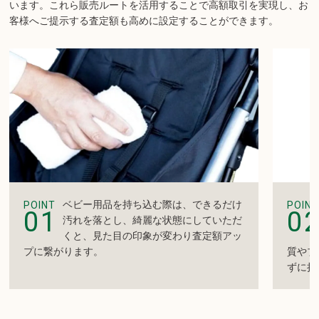
います。
これら販売ルートを活用することで高額取引を実現し、お
客様へご提示する査定額も高めに設定することができます。
ベビー用品を持ち込む際は、できるだけ
POINT
POINT
01
0
汚れを落とし、綺麗な状態にしていただ
くと、見た目の印象が変わり査定額アッ
プに繋がります。
質やブ
ずに持