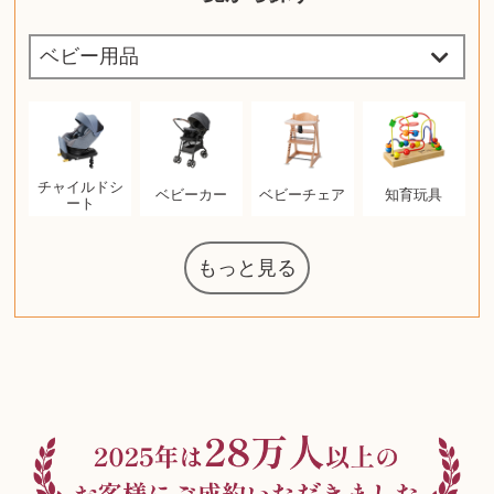
チャイルドシ
ベビーカー
ベビーチェア
知育玩具
ート
もっと見る
マジックザギ
ルイ・ヴィト
ポケモンカー
ウェッジウッ
コーヒーメー
ザ・ノース・
ルイス・ポー
日本電信電話
ジッポー
化粧水 ローシ
タグ・ホイヤ
アニメーショ
カルバンクラ
エヴァンゲリ
デジモンカー
ノートパソコ
デスクトップ
オーディオテ
シャワーヘッ
インゴ・マウ
JVCケンウッ
葉書・ポスト
エリザベスア
デュエルマス
ニンテンドー
グラフィック
ロイヤルコペ
マックツール
トム・ディク
ドルチェ&ガ
グランドセイ
ブライトリン
ファンデーシ
アメリカコイ
ドラゴンボー
チェンソーマ
バトルスピリ
西洋アンティ
スティールシ
ドクターマー
金・ゴールド
金・ゴールド
金・ゴールド
アランドロン
富士フイルム
ヴァンガード
ゼンハイザー
カナダグース
VRゴーグル
QUOカード
ロレックス
ブランデー
ジバンシー
マニキュア
化粧ポーチ
金貨・銀貨
ワンピース
キーボード
ガラスペン
筆（ふで）
スピーカー
図書カード
エアポッズ
シルバニア
モトローラ
アルインコ
エルメス
中国切手
アイドル
日本古銭
キヤノン
呪術廻戦
ヘレンド
リョービ
コミック
ミニカー
日本電気
ガラケー
Nゲージ
AirPods
iPhone
iPhone
カシオ
マウス
茶道具
ギター
チェス
髭剃り
マキタ
リール
ボッチ
カシオ
指輪
指輪
指輪
競馬
古銭
辞書
PS4
帯
アイシャドウ
ゲームソフト
エクスペリア
エインズレイ
モンクレール
レ・クリント
AppleWatch
ネックレス
ネックレス
ネックレス
スウォッチ
シャンパン
外国コイン
ャザリング
ボールペン
バイオリン
ドライヤー
ケルヒャー
リカちゃん
HOゲージ
シャネル
記念切手
シャネル
中国古銭
鬼滅の刃
デュポン
中国骨董
マイセン
サックス
ボッシュ
レイバン
シャープ
メッキ
メッキ
メッキ
コーチ
ニコン
ソニー
万年筆
お米券
旅行券
ビーツ
ルアー
ガラホ
鉄道
着物
囲碁
絵本
図鑑
東芝
草履
iPad
PS5
ティファニー
ダイヤモンド
ティファニー
ダイヤモンド
ティファニー
ダイヤモンド
ペンタックス
パナソニック
ウルトラマン
ギャラクシー
トランペット
ギフトカード
ヘアアイロン
電動歯ブラシ
カルティエ
ディズニー
ウイスキー
カルティエ
株主優待券
ハイコーキ
アディダス
帯締・帯留
シチズン
中国紙幣
ブリーチ
エルメス
アイコム
Zゲージ
オメガ
グッチ
観光地
チーク
古紙幣
遊戯王
陶磁器
チェロ
ソニー
ボーズ
ロッド
ナイキ
モーイ
ソニー
沖電気
Apple
iMac
口紅
絵画
将棋
雑誌
レゴ
硯
クラリネット
スナップオン
カルティエ
パール真珠
カルティエ
パール真珠
カルティエ
パール真珠
ディオール
カレンダー
ディオール
タブレット
手帳カバー
魚群探知機
ディーゼル
アルテック
岩崎通信機
八重洲無線
MacBook
xbox one
スポーツ
アナスイ
化粧下地
モニター
ダンヒル
ビール券
レイザー
ヒルティ
プラダ
ワイン
ライカ
リコー
掛け軸
バカラ
アンプ
テレビ
掃除機
参考書
超合金
麻雀
（zippo）
フェイス
ルセン
カー
公社
ン
ド
ド
クニカ
イン
ョン
オン
ラー
PC
ー
ン
ド
ン
ド
ド
ンハーゲン
ッバーナ
スイッチ
カード
ーデン
ターズ
ボード
ソン
ズ
リーズ
コー
ョン
ッツ
ーク
チン
グ
ン
ル
ン
MTG