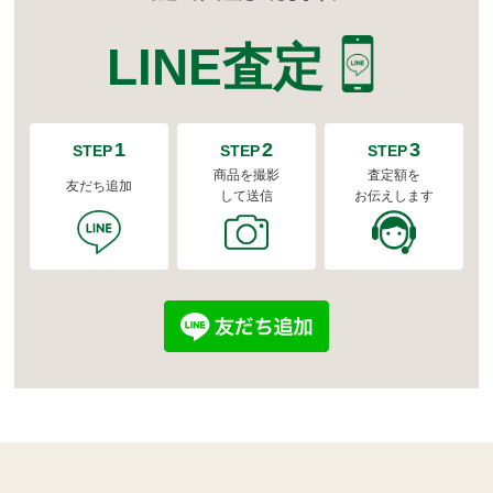
LINE査定
1
2
3
STEP
STEP
STEP
商品を撮影
査定額を
友だち追加
して送信
お伝えします