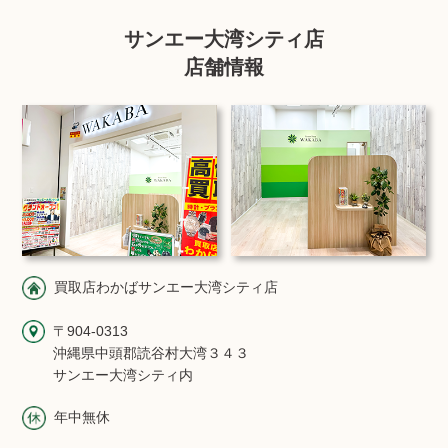
サンエー大湾シティ店
店舗情報
買取店わかばサンエー大湾シティ店
〒904-0313
沖縄県中頭郡読谷村大湾３４３
サンエー大湾シティ内
年中無休