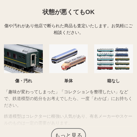
状態が悪くてもOK
傷や汚れがあり他店で断られた商品も査定いたします。
お気軽にご
相談ください。
傷・汚れ
単体
箱なし
「趣味が変わってしまった」「コレクションを整理したい」など
で、鉄道模型の処分をお考えでしたら、一度「わかば」にお持ちく
ださい。
鉄道模型はコレクターに根強い人気があり、有名メーカーやスケー
ルのものは一定の需要があります。
無料で査定可能ですので、是非査定だけでもご利用ください。
もっと見る