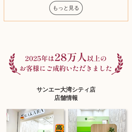
もっと見る
マジックザギ
ルイ・ヴィト
ポケモンカー
ウェッジウッ
コーヒーメー
ザ・ノース・
ルイス・ポー
チャイルドシ
日本電信電話
ジッポー
化粧水 ローシ
タグ・ホイヤ
アニメーショ
カルバンクラ
エヴァンゲリ
デジモンカー
ノートパソコ
デスクトップ
オーディオテ
シャワーヘッ
インゴ・マウ
JVCケンウッ
葉書・ポスト
エリザベスア
デュエルマス
ニンテンドー
グラフィック
ロイヤルコペ
マックツール
トム・ディク
ドルチェ&ガ
グランドセイ
ブライトリン
ファンデーシ
アメリカコイ
ドラゴンボー
チェンソーマ
バトルスピリ
西洋アンティ
スティールシ
ドクターマー
金・ゴールド
金・ゴールド
金・ゴールド
アランドロン
富士フイルム
ヴァンガード
ゼンハイザー
カナダグース
VRゴーグル
QUOカード
ロレックス
ブランデー
ジバンシー
マニキュア
化粧ポーチ
金貨・銀貨
ワンピース
キーボード
ガラスペン
筆（ふで）
スピーカー
図書カード
エアポッズ
シルバニア
モトローラ
アルインコ
エルメス
中国切手
アイドル
日本古銭
キヤノン
呪術廻戦
ヘレンド
リョービ
コミック
ミニカー
日本電気
ガラケー
AirPods
iPhone
iPhone
カシオ
マウス
茶道具
ギター
チェス
髭剃り
マキタ
リール
ボッチ
カシオ
指輪
指輪
指輪
競馬
古銭
辞書
PS4
帯
アイシャドウ
ゲームソフト
エクスペリア
エインズレイ
モンクレール
レ・クリント
AppleWatch
ネックレス
ネックレス
ネックレス
スウォッチ
シャンパン
外国コイン
ャザリング
ボールペン
バイオリン
ドライヤー
ケルヒャー
ベビーカー
リカちゃん
シャネル
記念切手
シャネル
中国古銭
鬼滅の刃
デュポン
中国骨董
マイセン
サックス
ボッシュ
レイバン
シャープ
メッキ
メッキ
メッキ
コーチ
ニコン
ソニー
万年筆
お米券
旅行券
ビーツ
ルアー
ガラホ
鉄道
着物
囲碁
絵本
図鑑
東芝
草履
iPad
PS5
ティファニー
ダイヤモンド
ティファニー
ダイヤモンド
ティファニー
ダイヤモンド
ペンタックス
パナソニック
ウルトラマン
ギャラクシー
トランペット
ギフトカード
ヘアアイロン
電動歯ブラシ
ベビーチェア
カルティエ
ディズニー
ウイスキー
カルティエ
株主優待券
ハイコーキ
アディダス
帯締・帯留
シチズン
中国紙幣
ブリーチ
エルメス
アイコム
オメガ
グッチ
観光地
チーク
古紙幣
遊戯王
陶磁器
チェロ
ソニー
ボーズ
ロッド
ナイキ
モーイ
ソニー
沖電気
Apple
iMac
口紅
絵画
将棋
雑誌
レゴ
硯
クラリネット
スナップオン
カルティエ
パール真珠
カルティエ
パール真珠
カルティエ
パール真珠
ディオール
カレンダー
ディオール
タブレット
手帳カバー
魚群探知機
ディーゼル
アルテック
岩崎通信機
八重洲無線
MacBook
xbox one
スポーツ
アナスイ
化粧下地
モニター
ダンヒル
ビール券
レイザー
ヒルティ
知育玩具
プラダ
ワイン
ライカ
リコー
掛け軸
バカラ
アンプ
テレビ
掃除機
参考書
超合金
麻雀
（zippo）
フェイス
ルセン
カー
ート
公社
ン
ド
ド
クニカ
イン
ョン
オン
ラー
PC
ー
ン
ド
ン
ド
ド
ンハーゲン
ッバーナ
スイッチ
カード
ーデン
ターズ
ボード
ソン
ズ
リーズ
コー
ョン
ッツ
ーク
チン
グ
ン
ル
ン
MTG
サンエー大湾シティ店
店舗情報