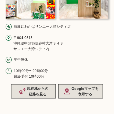
買取店わかばサンエー大湾シティ店
〒904-0313
沖縄県中頭郡読谷村大湾３４３
サンエー大湾シティ内
年中無休
10時00分〜20時00分
最終受付 19時00分
現在地からの
Googleマップを
経路を見る
表示する