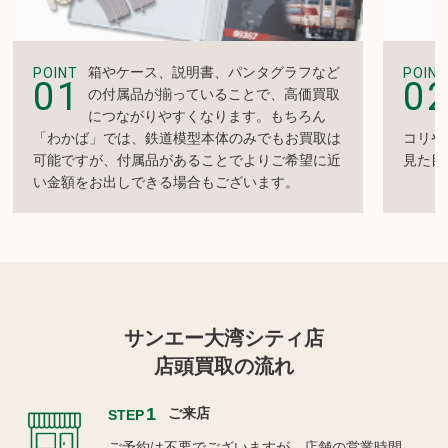
箱やケース、説明書、パンタグラフなど
POINT
POINT
01
0
の付属品が揃っていることで、高価買取
につながりやすくなります。もちろん
「わかば」では、鉄道模型本体のみでもお買取は
コリや
可能ですが、付属品があることでよりご希望に近
見た目
い金額をお出しできる場合もございます。
サンエー大湾シティ店
店頭買取の流れ
1
ご来店
STEP
ご予約は不要でございますが、店舗の営業時間、