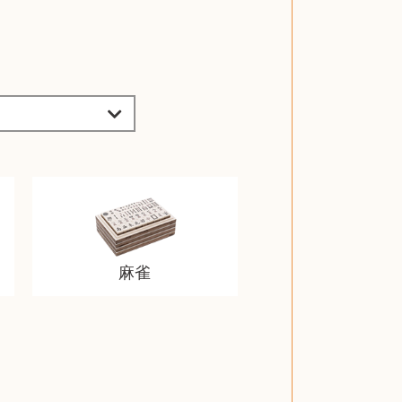
麻雀
スティールシリーズ
グランドセイコー
ファンデーション
バトルスピリッツ
西洋アンティーク
ドクターマーチン
ブライトリング
アメリカコイン
ドラゴンボール
チェンソーマン
クラリネット
スナップオン
カルティエ
パール真珠
カルティエ
パール真珠
カルティエ
パール真珠
ディオール
カレンダー
ディオール
タブレット
手帳カバー
魚群探知機
ディーゼル
アルテック
岩崎通信機
八重洲無線
MacBook
xbox one
スポーツ
アナスイ
化粧下地
モニター
ダンヒル
ビール券
レイザー
ヒルティ
知育玩具
プラダ
ワイン
ライカ
リコー
掛け軸
バカラ
アンプ
テレビ
掃除機
参考書
超合金