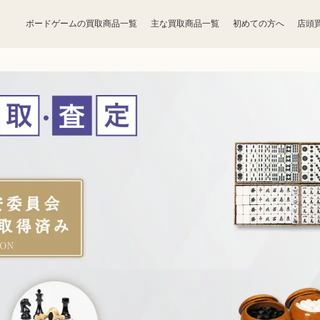
ボードゲームの買取商品一覧
主な買取商品一覧
初めての方へ
店頭
宝石買取
アクセサリー買取
お酒買取
香水買取
鉄道模型買取
トレカ買取
ライター買取
骨董品買取
ボードゲーム買取
家電買取
照明・ライト買取
ベビー用品買取