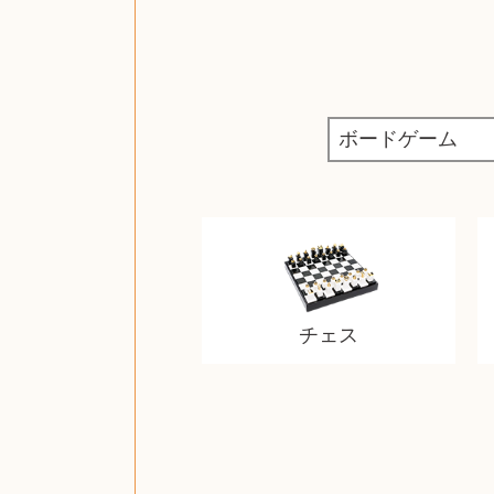
チェス
ザ・ノース・フェイス
ルイス・ポールセン
ジッポー（zippo）
コーヒーメーカー
チャイルドシート
日本電信電話公社
ルイ・ヴィトン
ポケモンカード
ウェッジウッド
金・ゴールド
金・ゴールド
金・ゴールド
アランドロン
富士フイルム
ヴァンガード
ゼンハイザー
カナダグース
VRゴーグル
QUOカード
ロレックス
ブランデー
ジバンシー
マニキュア
化粧ポーチ
金貨・銀貨
ワンピース
キーボード
ガラスペン
筆（ふで）
スピーカー
図書カード
エアポッズ
シルバニア
モトローラ
アルインコ
エルメス
中国切手
アイドル
日本古銭
キヤノン
呪術廻戦
ヘレンド
リョービ
コミック
ミニカー
日本電気
ガラケー
Nゲージ
AirPods
iPhone
iPhone
カシオ
マウス
茶道具
ギター
髭剃り
マキタ
リール
ボッチ
カシオ
指輪
指輪
指輪
競馬
古銭
辞書
PS4
帯