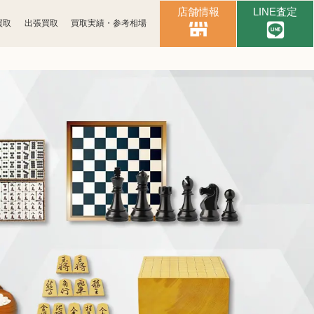
店舗情報
LINE査定
買取
出張買取
買取実績・参考相場
時計買取
ブランド買取
化粧品買取
古銭買取
パソコン
ゲーム買取
周辺機器買取
食器買取
楽器買取
工具買取
釣具買取
おもちゃ買取
電子辞書買取