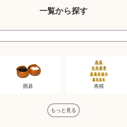
一覧から探す
囲碁
将棋
もっと見る
マジックザギャザリング
オーディオテクニカ
化粧水 ローション
カルバンクライン
エヴァンゲリオン
インゴ・マウラー
デスクトップPC
タグ・ホイヤー
アニメーション
デジモンカード
ノートパソコン
シャワーヘッド
JVCケンウッド
アイシャドウ
ゲームソフト
エクスペリア
エインズレイ
モンクレール
レ・クリント
AppleWatch
ネックレス
ネックレス
ネックレス
スウォッチ
シャンパン
外国コイン
ボールペン
バイオリン
ドライヤー
ケルヒャー
ベビーカー
リカちゃん
HOゲージ
シャネル
記念切手
シャネル
中国古銭
鬼滅の刃
デュポン
中国骨董
マイセン
サックス
ボッシュ
レイバン
シャープ
メッキ
メッキ
メッキ
コーチ
ニコン
ソニー
万年筆
お米券
旅行券
ビーツ
ルアー
ガラホ
鉄道
着物
絵本
図鑑
東芝
草履
iPad
PS5
ロイヤルコペンハーゲン
ニンテンドースイッチ
ドルチェ&ガッバーナ
葉書・ポストカード
エリザベスアーデン
デュエルマスターズ
グラフィックボード
トム・ディクソン
マックツールズ
ティファニー
ダイヤモンド
ティファニー
ダイヤモンド
ティファニー
ダイヤモンド
ペンタックス
パナソニック
ウルトラマン
ギャラクシー
トランペット
ギフトカード
ヘアアイロン
電動歯ブラシ
ベビーチェア
カルティエ
ディズニー
ウイスキー
カルティエ
株主優待券
ハイコーキ
アディダス
帯締・帯留
シチズン
中国紙幣
ブリーチ
エルメス
アイコム
Zゲージ
オメガ
グッチ
観光地
チーク
古紙幣
遊戯王
陶磁器
チェロ
ソニー
ボーズ
ロッド
ナイキ
モーイ
ソニー
沖電気
Apple
iMac
口紅
絵画
雑誌
レゴ
硯
MTG