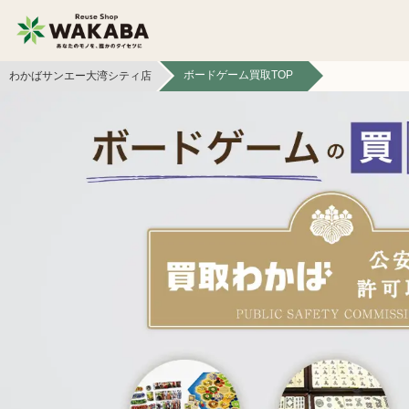
ボードゲーム買取TOP
わかばサンエー大湾シティ店
貴金属買取
金貨・銀貨買取
切手買取
テレカ買取
カメラ買取
フィギュア買取
スマホ買取
文具買取
イヤホン
金券買取
ヘッドホン買取
アパレル買取
本買取