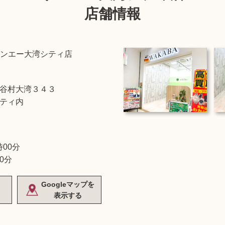
店舗情報
ンエー大湾シティ店
谷村大湾３４３
ティ内
時00分
0分
Googleマップを
表示する