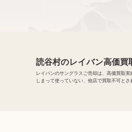
黒電話買取
無線機買取
仏具買取
読谷村のレイバン高価買
遺品整理
生前整理
レイバンのサングラスご売却は、高価買取実
しまって使っていない、他店で買取不可とさ