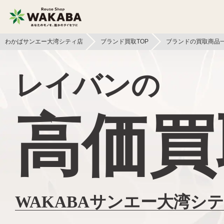
わかばサンエー大湾シティ店
ブランド買取TOP
ブランドの買取商品
貴金属買取
金貨・銀貨買取
レイバンの
切手買取
テレカ買取
高価買
カメラ買取
フィギュア買取
スマホ買取
文具買取
イヤホン
金券買取
ヘッドホン買取
WAKABAサンエー大湾シ
アパレル買取
本買取