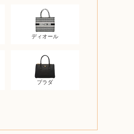
ディオール
プラダ
スティールシリーズ
グランドセイコー
ファンデーション
バトルスピリッツ
西洋アンティーク
ドクターマーチン
ブライトリング
アメリカコイン
ドラゴンボール
チェンソーマン
クラリネット
スナップオン
カルティエ
パール真珠
カルティエ
パール真珠
カルティエ
パール真珠
カレンダー
ディオール
タブレット
手帳カバー
魚群探知機
ディーゼル
アルテック
岩崎通信機
八重洲無線
MacBook
xbox one
スポーツ
アナスイ
化粧下地
モニター
ダンヒル
ビール券
レイザー
ヒルティ
知育玩具
ワイン
ライカ
リコー
掛け軸
バカラ
アンプ
テレビ
掃除機
参考書
超合金
麻雀