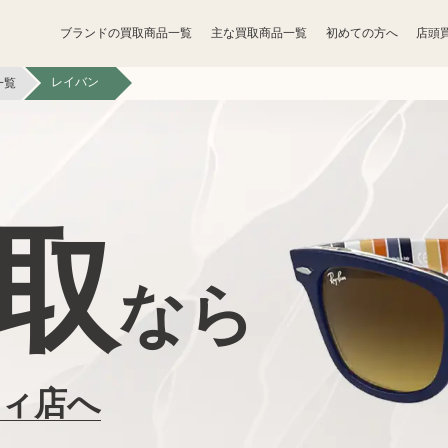
ブランドの買取商品一覧
主な買取商品一覧
初めての方へ
店頭
レイバン
一覧
宝石買取
アクセサリー買取
お酒買取
香水買取
取
鉄道模型買取
トレカ買取
なら
ライター買取
骨董品買取
ボードゲーム買取
家電買取
ティ店へ
照明・ライト買取
ベビー用品買取