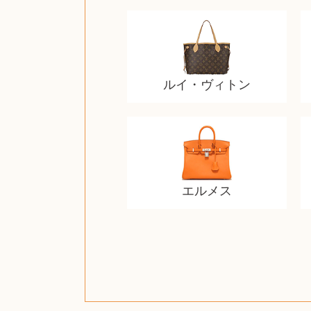
ルイ・ヴィトン
エルメス
ザ・ノース・フェイス
ルイス・ポールセン
ジッポー（zippo）
コーヒーメーカー
チャイルドシート
日本電信電話公社
ポケモンカード
ウェッジウッド
金・ゴールド
金・ゴールド
金・ゴールド
アランドロン
富士フイルム
ヴァンガード
ゼンハイザー
カナダグース
VRゴーグル
QUOカード
ロレックス
ブランデー
ジバンシー
マニキュア
化粧ポーチ
金貨・銀貨
ワンピース
キーボード
ガラスペン
筆（ふで）
スピーカー
図書カード
エアポッズ
シルバニア
モトローラ
アルインコ
中国切手
アイドル
日本古銭
キヤノン
呪術廻戦
ヘレンド
リョービ
コミック
ミニカー
日本電気
ガラケー
Nゲージ
AirPods
iPhone
iPhone
カシオ
マウス
茶道具
ギター
チェス
髭剃り
マキタ
リール
ボッチ
カシオ
指輪
指輪
指輪
競馬
古銭
辞書
PS4
帯