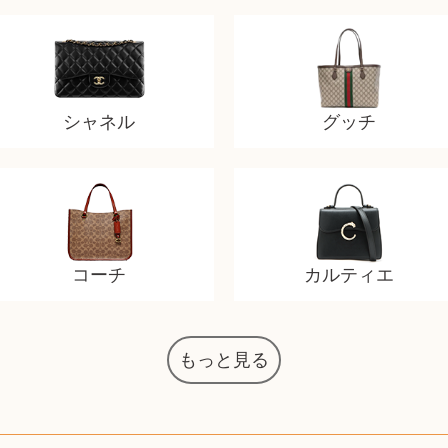
シャネル
グッチ
コーチ
カルティエ
もっと見る
マジックザギャザリング
オーディオテクニカ
化粧水 ローション
カルバンクライン
エヴァンゲリオン
インゴ・マウラー
デスクトップPC
タグ・ホイヤー
アニメーション
デジモンカード
ノートパソコン
シャワーヘッド
JVCケンウッド
アイシャドウ
ゲームソフト
エクスペリア
エインズレイ
モンクレール
レ・クリント
AppleWatch
ネックレス
ネックレス
ネックレス
スウォッチ
シャンパン
外国コイン
ボールペン
バイオリン
ドライヤー
ケルヒャー
ベビーカー
リカちゃん
HOゲージ
記念切手
シャネル
中国古銭
鬼滅の刃
デュポン
中国骨董
マイセン
サックス
ボッシュ
レイバン
シャープ
メッキ
メッキ
メッキ
ニコン
ソニー
万年筆
お米券
旅行券
ビーツ
ルアー
ガラホ
鉄道
着物
囲碁
絵本
図鑑
東芝
草履
iPad
PS5
ロイヤルコペンハーゲン
ニンテンドースイッチ
ドルチェ&ガッバーナ
葉書・ポストカード
エリザベスアーデン
デュエルマスターズ
グラフィックボード
トム・ディクソン
マックツールズ
ティファニー
ダイヤモンド
ティファニー
ダイヤモンド
ティファニー
ダイヤモンド
ペンタックス
パナソニック
ウルトラマン
ギャラクシー
トランペット
ギフトカード
ヘアアイロン
電動歯ブラシ
ベビーチェア
ディズニー
ウイスキー
カルティエ
株主優待券
ハイコーキ
アディダス
帯締・帯留
シチズン
中国紙幣
ブリーチ
エルメス
アイコム
Zゲージ
オメガ
観光地
チーク
古紙幣
遊戯王
陶磁器
チェロ
ソニー
ボーズ
ロッド
ナイキ
モーイ
ソニー
沖電気
Apple
iMac
口紅
絵画
将棋
雑誌
レゴ
硯
MTG