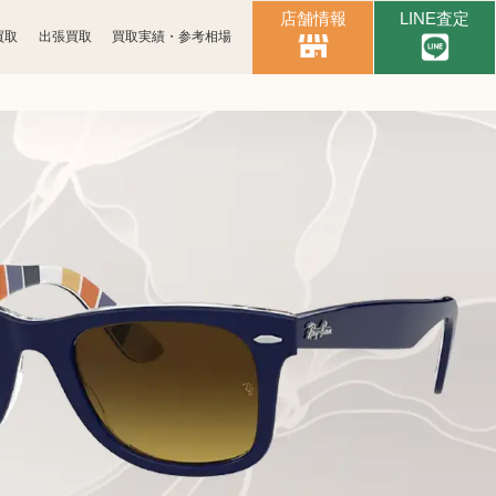
店舗情報
LINE査定
買取
出張買取
買取実績・参考相場
時計買取
ブランド買取
化粧品買取
古銭買取
パソコン
ゲーム買取
周辺機器買取
食器買取
楽器買取
工具買取
釣具買取
おもちゃ買取
電子辞書買取