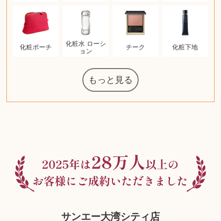
化粧水 ローシ
化粧ポーチ
チーク
化粧下地
ョン
もっと見る
マジックザギ
ルイ・ヴィト
ポケモンカー
ウェッジウッ
コーヒーメー
ザ・ノース・
ルイス・ポー
チャイルドシ
日本電信電話
ジッポー
タグ・ホイヤ
アニメーショ
カルバンクラ
エヴァンゲリ
デジモンカー
ノートパソコ
デスクトップ
オーディオテ
シャワーヘッ
インゴ・マウ
JVCケンウッ
葉書・ポスト
エリザベスア
デュエルマス
ニンテンドー
グラフィック
ロイヤルコペ
マックツール
トム・ディク
ドルチェ&ガ
グランドセイ
ブライトリン
アメリカコイ
ドラゴンボー
チェンソーマ
バトルスピリ
西洋アンティ
スティールシ
ドクターマー
金・ゴールド
金・ゴールド
金・ゴールド
アランドロン
富士フイルム
ヴァンガード
ゼンハイザー
カナダグース
VRゴーグル
QUOカード
ロレックス
ブランデー
ジバンシー
金貨・銀貨
ワンピース
キーボード
ガラスペン
筆（ふで）
スピーカー
図書カード
エアポッズ
シルバニア
モトローラ
アルインコ
エルメス
中国切手
アイドル
日本古銭
キヤノン
呪術廻戦
ヘレンド
リョービ
コミック
ミニカー
日本電気
ガラケー
Nゲージ
AirPods
iPhone
iPhone
カシオ
マウス
茶道具
ギター
チェス
髭剃り
マキタ
リール
ボッチ
カシオ
指輪
指輪
指輪
競馬
古銭
辞書
PS4
帯
ゲームソフト
エクスペリア
エインズレイ
モンクレール
レ・クリント
AppleWatch
ネックレス
ネックレス
ネックレス
スウォッチ
シャンパン
外国コイン
ャザリング
ボールペン
バイオリン
ドライヤー
ケルヒャー
ベビーカー
リカちゃん
HOゲージ
シャネル
記念切手
シャネル
中国古銭
鬼滅の刃
デュポン
中国骨董
マイセン
サックス
ボッシュ
レイバン
シャープ
メッキ
メッキ
メッキ
コーチ
ニコン
ソニー
万年筆
お米券
旅行券
ビーツ
ルアー
ガラホ
鉄道
着物
囲碁
絵本
図鑑
東芝
草履
iPad
PS5
ティファニー
ダイヤモンド
ティファニー
ダイヤモンド
ティファニー
ダイヤモンド
ペンタックス
パナソニック
ウルトラマン
ギャラクシー
トランペット
ギフトカード
ヘアアイロン
電動歯ブラシ
ベビーチェア
カルティエ
ディズニー
ウイスキー
カルティエ
株主優待券
ハイコーキ
アディダス
帯締・帯留
シチズン
中国紙幣
ブリーチ
エルメス
アイコム
Zゲージ
オメガ
グッチ
観光地
古紙幣
遊戯王
陶磁器
チェロ
ソニー
ボーズ
ロッド
ナイキ
モーイ
ソニー
沖電気
Apple
iMac
絵画
将棋
雑誌
レゴ
硯
クラリネット
スナップオン
カルティエ
パール真珠
カルティエ
パール真珠
カルティエ
パール真珠
ディオール
カレンダー
ディオール
タブレット
手帳カバー
魚群探知機
ディーゼル
アルテック
岩崎通信機
八重洲無線
MacBook
xbox one
スポーツ
アナスイ
モニター
ダンヒル
ビール券
レイザー
ヒルティ
知育玩具
プラダ
ワイン
ライカ
リコー
掛け軸
バカラ
アンプ
テレビ
掃除機
参考書
超合金
麻雀
（zippo）
フェイス
ルセン
カー
ート
公社
ン
ド
ド
クニカ
イン
オン
ラー
PC
ー
ン
ド
ン
ド
ド
ンハーゲン
ッバーナ
スイッチ
カード
ーデン
ターズ
ボード
ソン
ズ
リーズ
コー
ッツ
ーク
チン
グ
ン
ル
ン
MTG
サンエー大湾シティ店