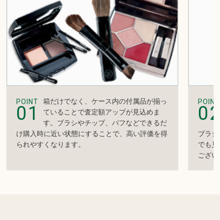
箱だけでなく、ケース内の付属品が揃っ
POINT
POINT
01
0
ていることで査定額アップが見込めま
す。ブラシやチップ、パフなどできるだ
け購入時に近い状態にすることで、高い評価を得
ブラシ
られやすくなります。
でも見
ござい