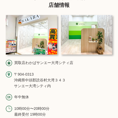
店舗情報
買取店わかばサンエー大湾シティ店
〒904-0313
沖縄県中頭郡読谷村大湾３４３
サンエー大湾シティ内
年中無休
10時00分〜20時00分
最終受付 19時00分