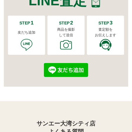
LINE査定
1
2
3
STEP
STEP
STEP
商品を撮影
査定額を
友だち追加
して送信
お伝えします
サンエー大湾シティ店
よくある質問