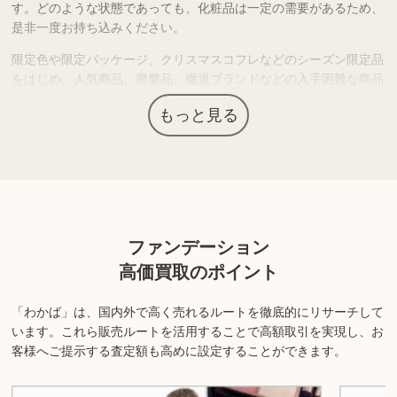
す。どのような状態であっても、化粧品は一定の需要があるため、
是非一度お持ち込みください。
限定色や限定パッケージ、クリスマスコフレなどのシーズン限定品
をはじめ、人気商品、廃盤品、撤退ブランドなどの入手困難な商品
は需要が高く、高価買取につながる場合があります。
もっと見る
「想像していた使用感ではなかった」「肌に合わなかった」などで
保管している化粧品がありましたら、査定価格を確認されてはいか
がでしょうか？
上記以外にも様々な商品を取り扱っております。ぜひご来店くださ
ファンデーション
い。
高価買取のポイント
商品の状態や内容によっては、お買取できない場合がございま
す。詳しくは店舗までお問い合わせください。
「わかば」は、国内外で高く売れるルートを徹底的にリサーチして
います。
これら販売ルートを活用することで高額取引を実現し、お
客様へご提示する査定額も高めに設定することができます。