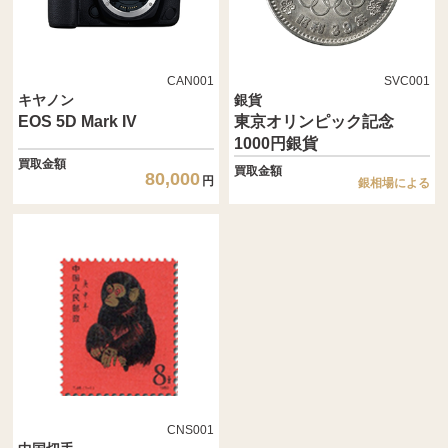
CAN001
SVC001
キヤノン
銀貨
EOS 5D Mark IV
東京オリンピック記念
1000円銀貨
買取金額
買取金額
80,000
円
銀相場による
CNS001