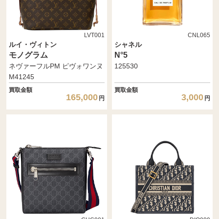
LVT001
CNL065
ルイ・ヴィトン
シャネル
モノグラム
N°5
ネヴァーフルPM ピヴォワンヌ
125530
M41245
買取金額
買取金額
165,000
3,000
円
円