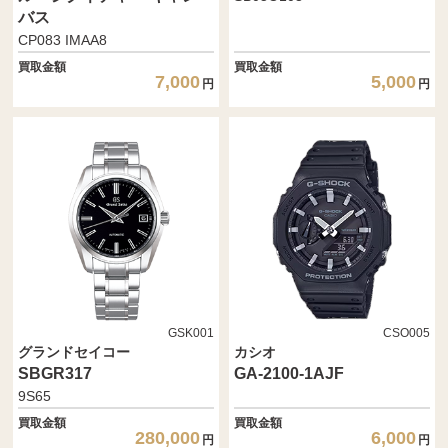
バス
CP083 IMAA8
買取金額
買取金額
7,000
5,000
円
円
GSK001
CSO005
グランドセイコー
カシオ
SBGR317
GA-2100-1AJF
9S65
買取金額
買取金額
280,000
6,000
円
円