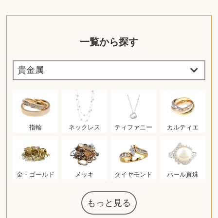
一覧から探す
指輪
ネックレス
ティファニー
カルティエ
金・ゴールド
メッキ
ダイヤモンド
パール真珠
もっと見る
マジックザギ
ルイ・ヴィト
ポケモンカー
ウェッジウッ
コーヒーメー
ザ・ノース・
ルイス・ポー
チャイルドシ
日本電信電話
ジッポー
化粧水 ローシ
タグ・ホイヤ
アニメーショ
カルバンクラ
エヴァンゲリ
デジモンカー
ノートパソコ
デスクトップ
オーディオテ
シャワーヘッ
JVCケンウッ
葉書・ポスト
エリザベスア
デュエルマス
ニンテンドー
グラフィック
ロイヤルコペ
マックツール
インゴ・マウ
ドルチェ&ガ
グランドセイ
ブライトリン
ファンデーシ
アメリカコイ
ドラゴンボー
チェンソーマ
バトルスピリ
西洋アンティ
スティールシ
ドクターマー
トム・ディク
金・ゴールド
金・ゴールド
アランドロン
富士フイルム
ヴァンガード
ゼンハイザー
カナダグース
VRゴーグル
QUOカード
ロレックス
ブランデー
ジバンシー
マニキュア
化粧ポーチ
金貨・銀貨
ワンピース
キーボード
ガラスペン
筆（ふで）
スピーカー
図書カード
エアポッズ
シルバニア
モトローラ
アルインコ
エルメス
中国切手
アイドル
日本古銭
キヤノン
呪術廻戦
ヘレンド
リョービ
コミック
ミニカー
日本電気
ガラケー
Nゲージ
AirPods
iPhone
iPhone
カシオ
マウス
茶道具
ギター
チェス
髭剃り
マキタ
リール
フロス
カシオ
指輪
指輪
競馬
古銭
辞書
PS4
帯
アイシャドウ
ゲームソフト
エクスペリア
エインズレイ
モンクレール
レ・クリント
AppleWatch
ネックレス
ネックレス
スウォッチ
シャンパン
外国コイン
ャザリング
ボールペン
バイオリン
ドライヤー
ケルヒャー
ベビーカー
リカちゃん
HOゲージ
シャネル
記念切手
シャネル
中国古銭
鬼滅の刃
デュポン
中国骨董
マイセン
サックス
ボッシュ
レイバン
シャープ
メッキ
メッキ
コーチ
ニコン
ソニー
万年筆
お米券
旅行券
ビーツ
ルアー
ボッチ
ガラホ
鉄道
着物
囲碁
絵本
図鑑
東芝
草履
iPad
PS5
ティファニー
ダイヤモンド
ティファニー
ダイヤモンド
ペンタックス
パナソニック
ウルトラマン
ギャラクシー
トランペット
ギフトカード
ヘアアイロン
電動歯ブラシ
ベビーチェア
カルティエ
ディズニー
ウイスキー
カルティエ
株主優待券
ハイコーキ
アディダス
帯締・帯留
シチズン
中国紙幣
ブリーチ
エルメス
アイコム
Zゲージ
オメガ
グッチ
観光地
チーク
古紙幣
遊戯王
陶磁器
チェロ
ソニー
ボーズ
ロッド
ナイキ
モーイ
ソニー
沖電気
Apple
iMac
口紅
絵画
将棋
雑誌
レゴ
硯
クラリネット
スナップオン
カルティエ
パール真珠
カルティエ
パール真珠
ディオール
カレンダー
ディオール
タブレット
手帳カバー
魚群探知機
ディーゼル
アルテック
岩崎通信機
八重洲無線
MacBook
xbox one
スポーツ
アナスイ
化粧下地
モニター
ダンヒル
ビール券
レイザー
ヒルティ
知育玩具
プラダ
ワイン
ライカ
リコー
掛け軸
バカラ
アンプ
テレビ
掃除機
参考書
超合金
麻雀
（zippo）
フェイス
ルセン
カー
ート
公社
ン
ド
ド
クニカ
イン
ョン
オン
PC
ー
ン
ド
ン
ド
ド
ンハーゲン
ッバーナ
スイッチ
カード
ーデン
ターズ
ボード
ラー
ズ
リーズ
コー
ョン
ッツ
ーク
チン
ソン
グ
ン
ル
ン