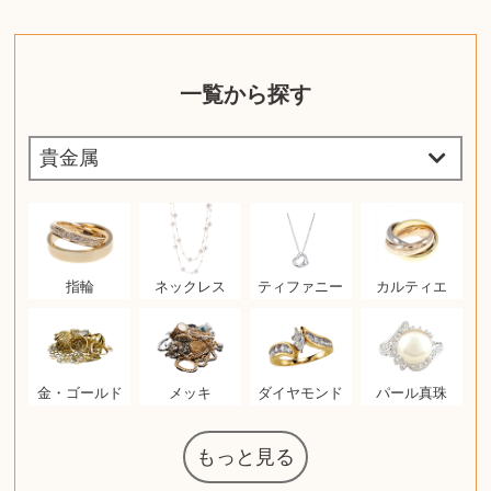
一覧から探す
指輪
ネックレス
ティファニー
カルティエ
金・ゴールド
メッキ
ダイヤモンド
パール真珠
もっと見る
マジックザギ
ルイ・ヴィト
ポケモンカー
ウェッジウッ
コーヒーメー
ザ・ノース・
ルイス・ポー
チャイルドシ
日本電信電話
ジッポー
化粧水 ローシ
タグ・ホイヤ
アニメーショ
カルバンクラ
エヴァンゲリ
デジモンカー
ノートパソコ
デスクトップ
オーディオテ
シャワーヘッ
JVCケンウッ
葉書・ポスト
エリザベスア
デュエルマス
ニンテンドー
グラフィック
ロイヤルコペ
マックツール
インゴ・マウ
ドルチェ&ガ
グランドセイ
ブライトリン
ファンデーシ
アメリカコイ
ドラゴンボー
チェンソーマ
バトルスピリ
西洋アンティ
スティールシ
ドクターマー
トム・ディク
金・ゴールド
金・ゴールド
アランドロン
富士フイルム
ヴァンガード
ゼンハイザー
カナダグース
VRゴーグル
QUOカード
ロレックス
ブランデー
ジバンシー
マニキュア
化粧ポーチ
金貨・銀貨
ワンピース
キーボード
ガラスペン
筆（ふで）
スピーカー
図書カード
エアポッズ
シルバニア
モトローラ
アルインコ
エルメス
中国切手
アイドル
日本古銭
キヤノン
呪術廻戦
ヘレンド
リョービ
コミック
ミニカー
日本電気
ガラケー
Nゲージ
AirPods
iPhone
iPhone
カシオ
マウス
茶道具
ギター
チェス
髭剃り
マキタ
リール
フロス
カシオ
指輪
指輪
競馬
古銭
辞書
PS4
帯
アイシャドウ
ゲームソフト
エクスペリア
エインズレイ
モンクレール
レ・クリント
AppleWatch
ネックレス
ネックレス
スウォッチ
シャンパン
外国コイン
ャザリング
ボールペン
バイオリン
ドライヤー
ケルヒャー
ベビーカー
リカちゃん
HOゲージ
シャネル
記念切手
シャネル
中国古銭
鬼滅の刃
デュポン
中国骨董
マイセン
サックス
ボッシュ
レイバン
シャープ
メッキ
メッキ
コーチ
ニコン
ソニー
万年筆
お米券
旅行券
ビーツ
ルアー
ボッチ
ガラホ
鉄道
着物
囲碁
絵本
図鑑
東芝
草履
iPad
PS5
ティファニー
ダイヤモンド
ティファニー
ダイヤモンド
ペンタックス
パナソニック
ウルトラマン
ギャラクシー
トランペット
ギフトカード
ヘアアイロン
電動歯ブラシ
ベビーチェア
カルティエ
ディズニー
ウイスキー
カルティエ
株主優待券
ハイコーキ
アディダス
帯締・帯留
シチズン
中国紙幣
ブリーチ
エルメス
アイコム
Zゲージ
オメガ
グッチ
観光地
チーク
古紙幣
遊戯王
陶磁器
チェロ
ソニー
ボーズ
ロッド
ナイキ
モーイ
ソニー
沖電気
Apple
iMac
口紅
絵画
将棋
雑誌
レゴ
硯
クラリネット
スナップオン
カルティエ
パール真珠
カルティエ
パール真珠
ディオール
カレンダー
ディオール
タブレット
手帳カバー
魚群探知機
ディーゼル
アルテック
岩崎通信機
八重洲無線
MacBook
xbox one
スポーツ
アナスイ
化粧下地
モニター
ダンヒル
ビール券
レイザー
ヒルティ
知育玩具
プラダ
ワイン
ライカ
リコー
掛け軸
バカラ
アンプ
テレビ
掃除機
参考書
超合金
麻雀
（zippo）
フェイス
ルセン
カー
ート
公社
ン
ド
ド
クニカ
イン
ョン
オン
PC
ー
ン
ド
ン
ド
ド
ンハーゲン
ッバーナ
スイッチ
カード
ーデン
ターズ
ボード
ラー
ズ
リーズ
コー
ョン
ッツ
ーク
チン
ソン
グ
ン
ル
ン