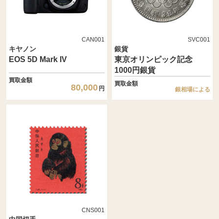
CAN001
SVC001
キヤノン
銀貨
EOS 5D Mark IV
東京オリンピック記念
1000円銀貨
買取金額
買取金額
80,000
円
銀相場による
CNS001