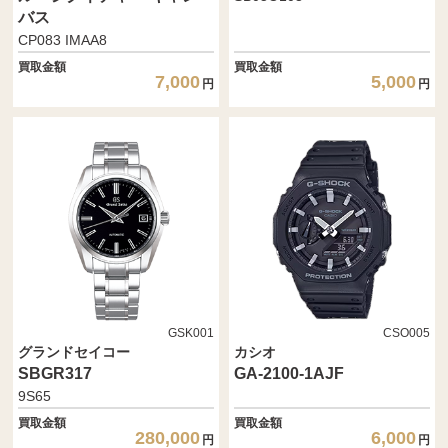
バス
CP083 IMAA8
買取金額
買取金額
7,000
5,000
円
円
GSK001
CSO005
グランドセイコー
カシオ
SBGR317
GA-2100-1AJF
9S65
買取金額
買取金額
280,000
6,000
円
円