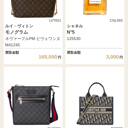
LVT001
CNL065
ルイ・ヴィトン
シャネル
モノグラム
N°5
ネヴァーフルPM ピヴォワンヌ
125530
M41245
買取金額
買取金額
165,000
3,000
円
円