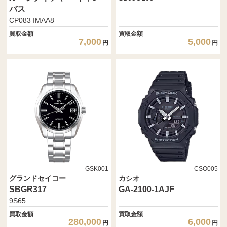
バス
CP083 IMAA8
買取金額
買取金額
7,000
5,000
円
円
GSK001
CSO005
グランドセイコー
カシオ
SBGR317
GA-2100-1AJF
9S65
買取金額
買取金額
280,000
6,000
円
円