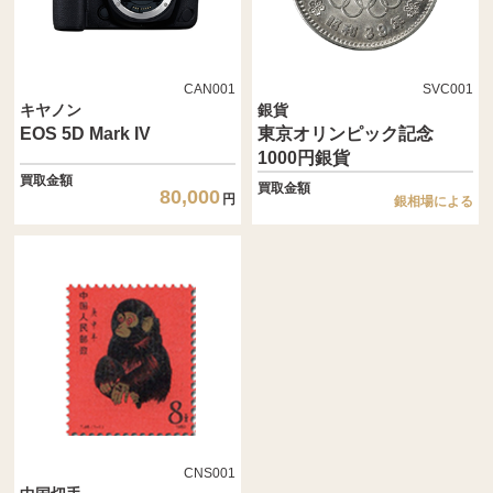
CAN001
SVC001
キヤノン
銀貨
EOS 5D Mark IV
東京オリンピック記念
1000円銀貨
買取金額
買取金額
80,000
円
銀相場による
CNS001