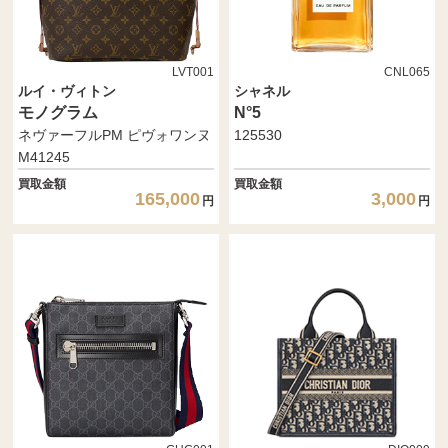
LVT001
CNL065
ルイ・ヴィトン
シャネル
モノグラム
N°5
ネヴァーフルPM ピヴォワンヌ
125530
M41245
買取金額
買取金額
165,000
3,000
円
円