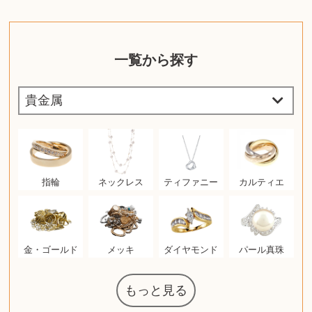
一覧から探す
指輪
ネックレス
ティファニー
カルティエ
金・ゴールド
メッキ
ダイヤモンド
パール真珠
もっと見る
マジックザギ
ルイ・ヴィト
ポケモンカー
ウェッジウッ
コーヒーメー
ザ・ノース・
ルイス・ポー
チャイルドシ
日本電信電話
ジッポー
化粧水 ローシ
タグ・ホイヤ
アニメーショ
カルバンクラ
エヴァンゲリ
デジモンカー
ノートパソコ
デスクトップ
オーディオテ
シャワーヘッ
JVCケンウッ
葉書・ポスト
エリザベスア
デュエルマス
ニンテンドー
グラフィック
ロイヤルコペ
マックツール
インゴ・マウ
ドルチェ&ガ
グランドセイ
ブライトリン
ファンデーシ
アメリカコイ
ドラゴンボー
チェンソーマ
バトルスピリ
西洋アンティ
スティールシ
ドクターマー
トム・ディク
金・ゴールド
金・ゴールド
アランドロン
富士フイルム
ヴァンガード
ゼンハイザー
カナダグース
VRゴーグル
QUOカード
ロレックス
ブランデー
ジバンシー
マニキュア
化粧ポーチ
金貨・銀貨
ワンピース
キーボード
ガラスペン
筆（ふで）
スピーカー
図書カード
エアポッズ
シルバニア
モトローラ
アルインコ
エルメス
中国切手
アイドル
日本古銭
キヤノン
呪術廻戦
ヘレンド
リョービ
コミック
ミニカー
日本電気
ガラケー
Nゲージ
AirPods
iPhone
iPhone
カシオ
マウス
茶道具
ギター
チェス
髭剃り
マキタ
リール
フロス
カシオ
指輪
指輪
競馬
古銭
辞書
PS4
帯
アイシャドウ
ゲームソフト
エクスペリア
エインズレイ
モンクレール
レ・クリント
AppleWatch
ネックレス
ネックレス
スウォッチ
シャンパン
外国コイン
ャザリング
ボールペン
バイオリン
ドライヤー
ケルヒャー
ベビーカー
リカちゃん
HOゲージ
シャネル
記念切手
シャネル
中国古銭
鬼滅の刃
デュポン
中国骨董
マイセン
サックス
ボッシュ
レイバン
シャープ
メッキ
メッキ
コーチ
ニコン
ソニー
万年筆
お米券
旅行券
ビーツ
ルアー
ボッチ
ガラホ
鉄道
着物
囲碁
絵本
図鑑
東芝
草履
iPad
PS5
ティファニー
ダイヤモンド
ティファニー
ダイヤモンド
ペンタックス
パナソニック
ウルトラマン
ギャラクシー
トランペット
ギフトカード
ヘアアイロン
電動歯ブラシ
ベビーチェア
カルティエ
ディズニー
ウイスキー
カルティエ
株主優待券
ハイコーキ
アディダス
帯締・帯留
シチズン
中国紙幣
ブリーチ
エルメス
アイコム
Zゲージ
オメガ
グッチ
観光地
チーク
古紙幣
遊戯王
陶磁器
チェロ
ソニー
ボーズ
ロッド
ナイキ
モーイ
ソニー
沖電気
Apple
iMac
口紅
絵画
将棋
雑誌
レゴ
硯
クラリネット
スナップオン
カルティエ
パール真珠
カルティエ
パール真珠
ディオール
カレンダー
ディオール
タブレット
手帳カバー
魚群探知機
ディーゼル
アルテック
岩崎通信機
八重洲無線
MacBook
xbox one
スポーツ
アナスイ
化粧下地
モニター
ダンヒル
ビール券
レイザー
ヒルティ
知育玩具
プラダ
ワイン
ライカ
リコー
掛け軸
バカラ
アンプ
テレビ
掃除機
参考書
超合金
麻雀
（zippo）
フェイス
ルセン
カー
ート
公社
ン
ド
ド
クニカ
イン
ョン
オン
PC
ー
ン
ド
ン
ド
ド
ンハーゲン
ッバーナ
スイッチ
カード
ーデン
ターズ
ボード
ラー
ズ
リーズ
コー
ョン
ッツ
ーク
チン
ソン
グ
ン
ル
ン