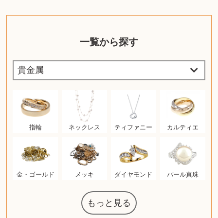
一覧から探す
指輪
ネックレス
ティファニー
カルティエ
金・ゴールド
メッキ
ダイヤモンド
パール真珠
もっと見る
マジックザギ
ルイ・ヴィト
ポケモンカー
ウェッジウッ
コーヒーメー
ザ・ノース・
ルイス・ポー
チャイルドシ
日本電信電話
ジッポー
化粧水 ローシ
タグ・ホイヤ
アニメーショ
カルバンクラ
エヴァンゲリ
デジモンカー
ノートパソコ
デスクトップ
オーディオテ
シャワーヘッ
JVCケンウッ
葉書・ポスト
エリザベスア
デュエルマス
ニンテンドー
グラフィック
ロイヤルコペ
マックツール
インゴ・マウ
ドルチェ&ガ
グランドセイ
ブライトリン
ファンデーシ
アメリカコイ
ドラゴンボー
チェンソーマ
バトルスピリ
西洋アンティ
スティールシ
ドクターマー
トム・ディク
金・ゴールド
金・ゴールド
アランドロン
富士フイルム
ヴァンガード
ゼンハイザー
カナダグース
VRゴーグル
QUOカード
ロレックス
ブランデー
ジバンシー
マニキュア
化粧ポーチ
金貨・銀貨
ワンピース
キーボード
ガラスペン
筆（ふで）
スピーカー
図書カード
エアポッズ
シルバニア
モトローラ
アルインコ
エルメス
中国切手
アイドル
日本古銭
キヤノン
呪術廻戦
ヘレンド
リョービ
コミック
ミニカー
日本電気
ガラケー
Nゲージ
AirPods
iPhone
iPhone
カシオ
マウス
茶道具
ギター
チェス
髭剃り
マキタ
リール
フロス
カシオ
指輪
指輪
競馬
古銭
辞書
PS4
帯
アイシャドウ
ゲームソフト
エクスペリア
エインズレイ
モンクレール
レ・クリント
AppleWatch
ネックレス
ネックレス
スウォッチ
シャンパン
外国コイン
ャザリング
ボールペン
バイオリン
ドライヤー
ケルヒャー
ベビーカー
リカちゃん
HOゲージ
シャネル
記念切手
シャネル
中国古銭
鬼滅の刃
デュポン
中国骨董
マイセン
サックス
ボッシュ
レイバン
シャープ
メッキ
メッキ
コーチ
ニコン
ソニー
万年筆
お米券
旅行券
ビーツ
ルアー
ボッチ
ガラホ
鉄道
着物
囲碁
絵本
図鑑
東芝
草履
iPad
PS5
ティファニー
ダイヤモンド
ティファニー
ダイヤモンド
ペンタックス
パナソニック
ウルトラマン
ギャラクシー
トランペット
ギフトカード
ヘアアイロン
電動歯ブラシ
ベビーチェア
カルティエ
ディズニー
ウイスキー
カルティエ
株主優待券
ハイコーキ
アディダス
帯締・帯留
シチズン
中国紙幣
ブリーチ
エルメス
アイコム
Zゲージ
オメガ
グッチ
観光地
チーク
古紙幣
遊戯王
陶磁器
チェロ
ソニー
ボーズ
ロッド
ナイキ
モーイ
ソニー
沖電気
Apple
iMac
口紅
絵画
将棋
雑誌
レゴ
硯
クラリネット
スナップオン
カルティエ
パール真珠
カルティエ
パール真珠
ディオール
カレンダー
ディオール
タブレット
手帳カバー
魚群探知機
ディーゼル
アルテック
岩崎通信機
八重洲無線
MacBook
xbox one
スポーツ
アナスイ
化粧下地
モニター
ダンヒル
ビール券
レイザー
ヒルティ
知育玩具
プラダ
ワイン
ライカ
リコー
掛け軸
バカラ
アンプ
テレビ
掃除機
参考書
超合金
麻雀
（zippo）
フェイス
ルセン
カー
ート
公社
ン
ド
ド
クニカ
イン
ョン
オン
PC
ー
ン
ド
ン
ド
ド
ンハーゲン
ッバーナ
スイッチ
カード
ーデン
ターズ
ボード
ラー
ズ
リーズ
コー
ョン
ッツ
ーク
チン
ソン
グ
ン
ル
ン