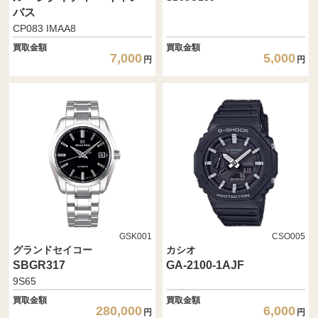
バス
CP083 IMAA8
買取金額
買取金額
7,000
5,000
円
円
GSK001
CSO005
グランドセイコー
カシオ
SBGR317
GA-2100-1AJF
9S65
買取金額
買取金額
280,000
6,000
円
円