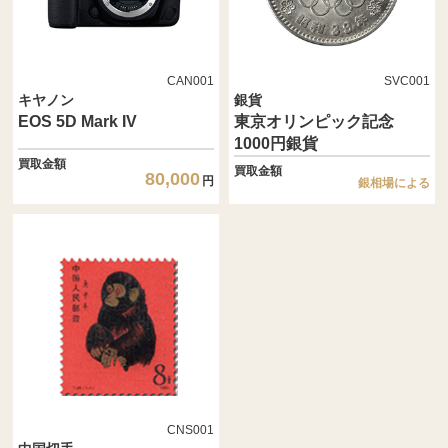
CAN001
SVC001
キヤノン
銀貨
EOS 5D Mark IV
東京オリンピック記念
1000円銀貨
買取金額
買取金額
80,000
円
銀相場による
CNS001