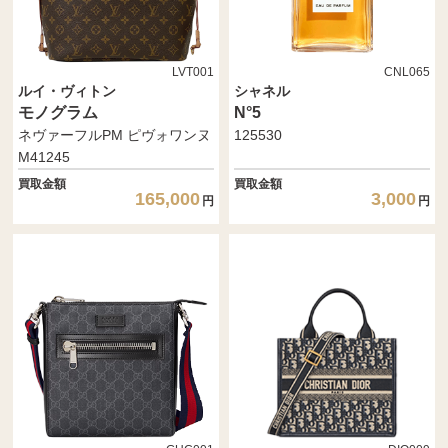
LVT001
CNL065
ルイ・ヴィトン
シャネル
モノグラム
N°5
ネヴァーフルPM ピヴォワンヌ
125530
M41245
買取金額
買取金額
165,000
3,000
円
円