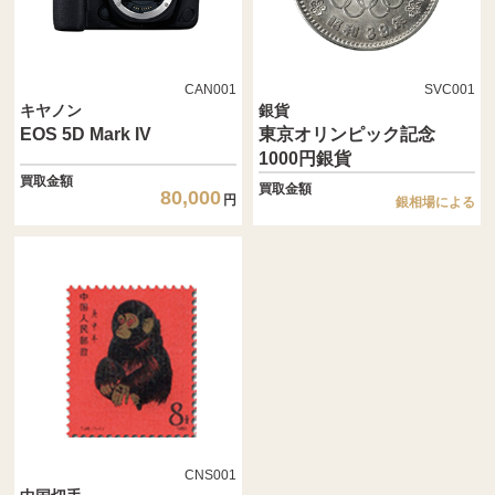
CAN001
SVC001
キヤノン
銀貨
EOS 5D Mark IV
東京オリンピック記念
1000円銀貨
買取金額
買取金額
80,000
円
銀相場による
CNS001