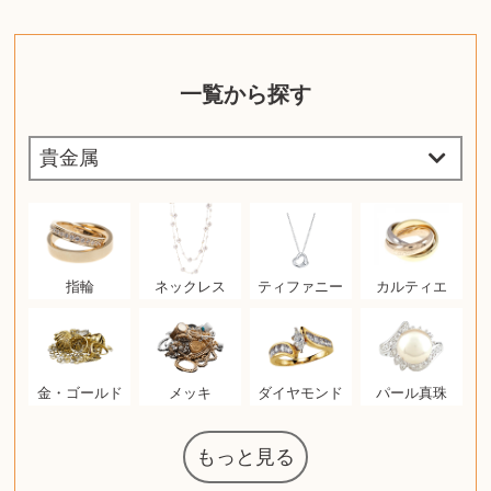
一覧から探す
指輪
ネックレス
ティファニー
カルティエ
金・ゴールド
メッキ
ダイヤモンド
パール真珠
もっと見る
マジックザギ
ルイ・ヴィト
ポケモンカー
ウェッジウッ
コーヒーメー
ザ・ノース・
ルイス・ポー
チャイルドシ
日本電信電話
ジッポー
化粧水 ローシ
タグ・ホイヤ
アニメーショ
カルバンクラ
エヴァンゲリ
デジモンカー
ノートパソコ
デスクトップ
オーディオテ
シャワーヘッ
JVCケンウッ
葉書・ポスト
エリザベスア
デュエルマス
ニンテンドー
グラフィック
ロイヤルコペ
マックツール
インゴ・マウ
ドルチェ&ガ
グランドセイ
ブライトリン
ファンデーシ
アメリカコイ
ドラゴンボー
チェンソーマ
バトルスピリ
西洋アンティ
スティールシ
ドクターマー
トム・ディク
金・ゴールド
金・ゴールド
アランドロン
富士フイルム
ヴァンガード
ゼンハイザー
カナダグース
VRゴーグル
QUOカード
ロレックス
ブランデー
ジバンシー
マニキュア
化粧ポーチ
金貨・銀貨
ワンピース
キーボード
ガラスペン
筆（ふで）
スピーカー
図書カード
エアポッズ
シルバニア
モトローラ
アルインコ
エルメス
中国切手
アイドル
日本古銭
キヤノン
呪術廻戦
ヘレンド
リョービ
コミック
ミニカー
日本電気
ガラケー
Nゲージ
AirPods
iPhone
iPhone
カシオ
マウス
茶道具
ギター
チェス
髭剃り
マキタ
リール
フロス
カシオ
指輪
指輪
競馬
古銭
辞書
PS4
帯
アイシャドウ
ゲームソフト
エクスペリア
エインズレイ
モンクレール
レ・クリント
AppleWatch
ネックレス
ネックレス
スウォッチ
シャンパン
外国コイン
ャザリング
ボールペン
バイオリン
ドライヤー
ケルヒャー
ベビーカー
リカちゃん
HOゲージ
シャネル
記念切手
シャネル
中国古銭
鬼滅の刃
デュポン
中国骨董
マイセン
サックス
ボッシュ
レイバン
シャープ
メッキ
メッキ
コーチ
ニコン
ソニー
万年筆
お米券
旅行券
ビーツ
ルアー
ボッチ
ガラホ
鉄道
着物
囲碁
絵本
図鑑
東芝
草履
iPad
PS5
ティファニー
ダイヤモンド
ティファニー
ダイヤモンド
ペンタックス
パナソニック
ウルトラマン
ギャラクシー
トランペット
ギフトカード
ヘアアイロン
電動歯ブラシ
ベビーチェア
カルティエ
ディズニー
ウイスキー
カルティエ
株主優待券
ハイコーキ
アディダス
帯締・帯留
シチズン
中国紙幣
ブリーチ
エルメス
アイコム
Zゲージ
オメガ
グッチ
観光地
チーク
古紙幣
遊戯王
陶磁器
チェロ
ソニー
ボーズ
ロッド
ナイキ
モーイ
ソニー
沖電気
Apple
iMac
口紅
絵画
将棋
雑誌
レゴ
硯
クラリネット
スナップオン
カルティエ
パール真珠
カルティエ
パール真珠
ディオール
カレンダー
ディオール
タブレット
手帳カバー
魚群探知機
ディーゼル
アルテック
岩崎通信機
八重洲無線
MacBook
xbox one
スポーツ
アナスイ
化粧下地
モニター
ダンヒル
ビール券
レイザー
ヒルティ
知育玩具
プラダ
ワイン
ライカ
リコー
掛け軸
バカラ
アンプ
テレビ
掃除機
参考書
超合金
麻雀
（zippo）
フェイス
ルセン
カー
ート
公社
ン
ド
ド
クニカ
イン
ョン
オン
PC
ー
ン
ド
ン
ド
ド
ンハーゲン
ッバーナ
スイッチ
カード
ーデン
ターズ
ボード
ラー
ズ
リーズ
コー
ョン
ッツ
ーク
チン
ソン
グ
ン
ル
ン