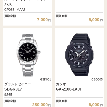
バス
CP083 IMAA8
買取金額
買取金額
7,000
5,000
円
円
GSK001
CSO005
グランドセイコー
カシオ
SBGR317
GA-2100-1AJF
9S65
買取金額
買取金額
280,000
6,000
円
円