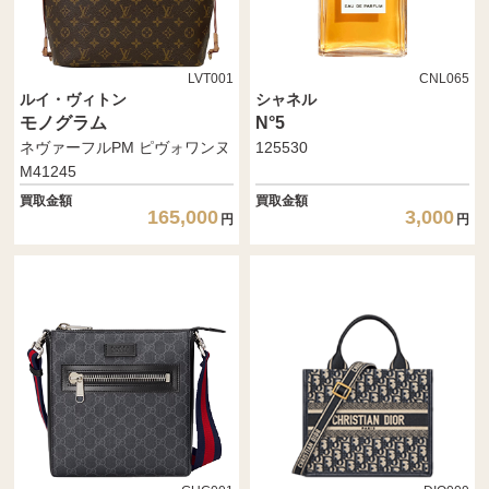
LVT001
CNL065
ルイ・ヴィトン
シャネル
モノグラム
N°5
ネヴァーフルPM ピヴォワンヌ
125530
M41245
買取金額
買取金額
165,000
3,000
円
円