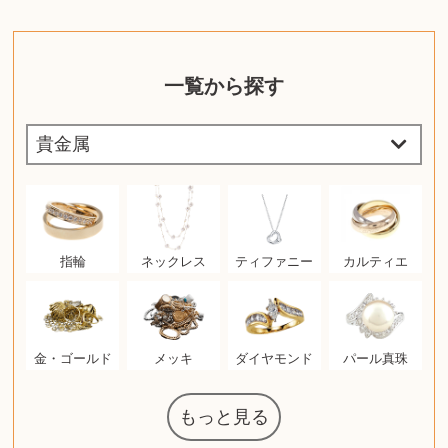
一覧から探す
指輪
ネックレス
ティファニー
カルティエ
金・ゴールド
メッキ
ダイヤモンド
パール真珠
もっと見る
マジックザギ
ルイ・ヴィト
ポケモンカー
ウェッジウッ
コーヒーメー
ザ・ノース・
ルイス・ポー
チャイルドシ
日本電信電話
ジッポー
化粧水 ローシ
タグ・ホイヤ
アニメーショ
カルバンクラ
エヴァンゲリ
デジモンカー
ノートパソコ
デスクトップ
オーディオテ
シャワーヘッ
JVCケンウッ
葉書・ポスト
エリザベスア
デュエルマス
ニンテンドー
グラフィック
ロイヤルコペ
マックツール
インゴ・マウ
ドルチェ&ガ
グランドセイ
ブライトリン
ファンデーシ
アメリカコイ
ドラゴンボー
チェンソーマ
バトルスピリ
西洋アンティ
スティールシ
ドクターマー
トム・ディク
金・ゴールド
金・ゴールド
アランドロン
富士フイルム
ヴァンガード
ゼンハイザー
カナダグース
VRゴーグル
QUOカード
ロレックス
ブランデー
ジバンシー
マニキュア
化粧ポーチ
金貨・銀貨
ワンピース
キーボード
ガラスペン
筆（ふで）
スピーカー
図書カード
エアポッズ
シルバニア
モトローラ
アルインコ
エルメス
中国切手
アイドル
日本古銭
キヤノン
呪術廻戦
ヘレンド
リョービ
コミック
ミニカー
日本電気
ガラケー
Nゲージ
AirPods
iPhone
iPhone
カシオ
マウス
茶道具
ギター
チェス
髭剃り
マキタ
リール
フロス
カシオ
指輪
指輪
競馬
古銭
辞書
PS4
帯
アイシャドウ
ゲームソフト
エクスペリア
エインズレイ
モンクレール
レ・クリント
AppleWatch
ネックレス
ネックレス
スウォッチ
シャンパン
外国コイン
ャザリング
ボールペン
バイオリン
ドライヤー
ケルヒャー
ベビーカー
リカちゃん
HOゲージ
シャネル
記念切手
シャネル
中国古銭
鬼滅の刃
デュポン
中国骨董
マイセン
サックス
ボッシュ
レイバン
シャープ
メッキ
メッキ
コーチ
ニコン
ソニー
万年筆
お米券
旅行券
ビーツ
ルアー
ボッチ
ガラホ
鉄道
着物
囲碁
絵本
図鑑
東芝
草履
iPad
PS5
ティファニー
ダイヤモンド
ティファニー
ダイヤモンド
ペンタックス
パナソニック
ウルトラマン
ギャラクシー
トランペット
ギフトカード
ヘアアイロン
電動歯ブラシ
ベビーチェア
カルティエ
ディズニー
ウイスキー
カルティエ
株主優待券
ハイコーキ
アディダス
帯締・帯留
シチズン
中国紙幣
ブリーチ
エルメス
アイコム
Zゲージ
オメガ
グッチ
観光地
チーク
古紙幣
遊戯王
陶磁器
チェロ
ソニー
ボーズ
ロッド
ナイキ
モーイ
ソニー
沖電気
Apple
iMac
口紅
絵画
将棋
雑誌
レゴ
硯
クラリネット
スナップオン
カルティエ
パール真珠
カルティエ
パール真珠
ディオール
カレンダー
ディオール
タブレット
手帳カバー
魚群探知機
ディーゼル
アルテック
岩崎通信機
八重洲無線
MacBook
xbox one
スポーツ
アナスイ
化粧下地
モニター
ダンヒル
ビール券
レイザー
ヒルティ
知育玩具
プラダ
ワイン
ライカ
リコー
掛け軸
バカラ
アンプ
テレビ
掃除機
参考書
超合金
麻雀
（zippo）
フェイス
ルセン
カー
ート
公社
ン
ド
ド
クニカ
イン
ョン
オン
PC
ー
ン
ド
ン
ド
ド
ンハーゲン
ッバーナ
スイッチ
カード
ーデン
ターズ
ボード
ラー
ズ
リーズ
コー
ョン
ッツ
ーク
チン
ソン
グ
ン
ル
ン