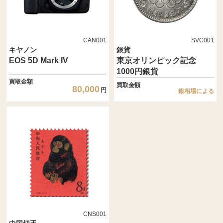
CAN001
SVC001
キヤノン
銀貨
EOS 5D Mark IV
東京オリンピック記念
1000円銀貨
買取金額
買取金額
80,000
円
銀相場による
CNS001