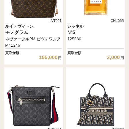
LVT001
CNL065
ルイ・ヴィトン
シャネル
モノグラム
N°5
ネヴァーフルPM ピヴォワンヌ
125530
M41245
買取金額
買取金額
165,000
3,000
円
円