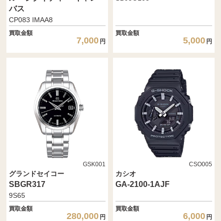
バス
CP083 IMAA8
買取金額
買取金額
7,000
5,000
円
円
GSK001
CSO005
グランドセイコー
カシオ
SBGR317
GA-2100-1AJF
9S65
買取金額
買取金額
280,000
6,000
円
円