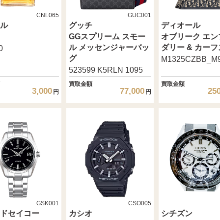
CNL065
GUC001
ル
グッチ
ディオール
GGスプリーム スモー
オブリーク エン
ル メッセンジャーバッ
ダリー & カー
0
グ
M1325CZBB_M
523599 K5RLN 1095
買取金額
買取金額
3,000
77,000
25
円
円
GSK001
CSO005
ドセイコー
カシオ
シチズン