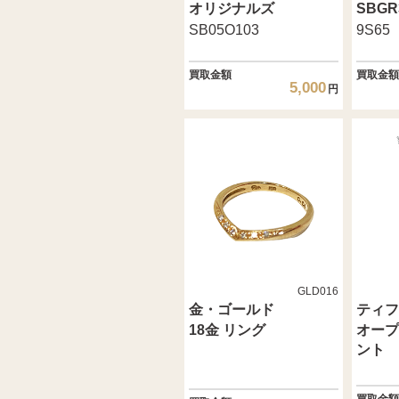
オリジナルズ
SBGR
SB05O103
9S65
買取金額
買取金額
5,000
円
GLD016
金・ゴールド
ティフ
18金 リング
オープ
ント
買取金額