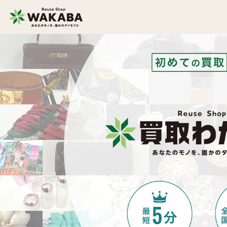
貴金属買取
金貨・銀貨買取
切手買取
テレカ買取
カメラ買取
フィギュア買取
スマホ買取
文具買取
イヤホン
金券買取
ヘッドホン買取
アパレル買取
本買取