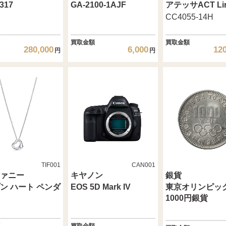
317
GA-2100-1AJF
アテッサACT Li
CC4055-14H
買取金額
買取金額
280,000
6,000
12
円
円
TIF001
CAN001
ァニー
キヤノン
銀貨
ン ハート ペンダ
EOS 5D Mark IV
東京オリンピッ
1000円銀貨
買取金額