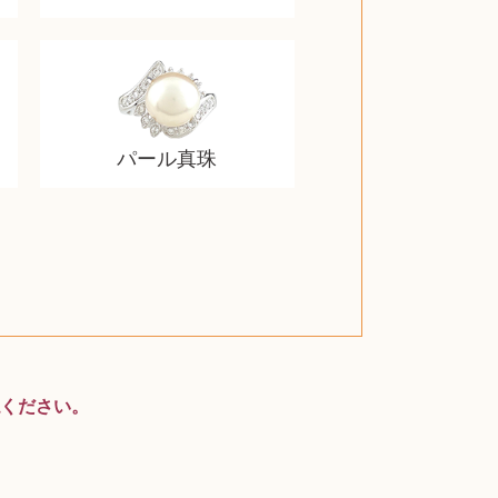
パール真珠
スティールシリーズ
グランドセイコー
ファンデーション
バトルスピリッツ
西洋アンティーク
ドクターマーチン
トム・ディクソン
ブライトリング
アメリカコイン
ドラゴンボール
チェンソーマン
クラリネット
スナップオン
カルティエ
パール真珠
カルティエ
パール真珠
ディオール
カレンダー
ディオール
タブレット
手帳カバー
魚群探知機
ディーゼル
アルテック
岩崎通信機
八重洲無線
MacBook
xbox one
スポーツ
アナスイ
化粧下地
モニター
ダンヒル
ビール券
レイザー
ヒルティ
知育玩具
プラダ
ワイン
ライカ
リコー
掛け軸
バカラ
アンプ
テレビ
掃除機
参考書
超合金
麻雀
ください。