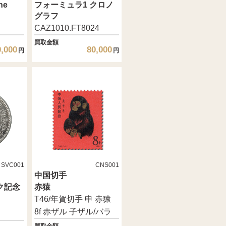
ne
フォーミュラ1 クロノ
グラフ
CAZ1010.FT8024
買取金額
0,000
80,000
円
円
SVC001
CNS001
中国切手
ク記念
赤猿
T46/年賀切手 申 赤猿
8f 赤ザル 子ザル/バラ
買取金額