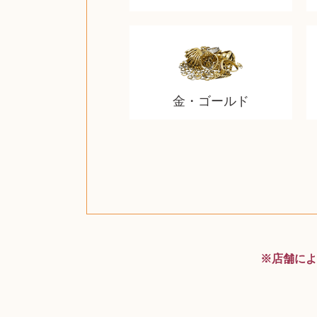
金・ゴールド
ザ・ノース・フェイス
ルイス・ポールセン
ジッポー（zippo）
コーヒーメーカー
チャイルドシート
日本電信電話公社
ルイ・ヴィトン
ポケモンカード
ウェッジウッド
金・ゴールド
金・ゴールド
アランドロン
富士フイルム
ヴァンガード
ゼンハイザー
カナダグース
VRゴーグル
QUOカード
ロレックス
ブランデー
ジバンシー
マニキュア
化粧ポーチ
金貨・銀貨
ワンピース
キーボード
ガラスペン
筆（ふで）
スピーカー
図書カード
エアポッズ
シルバニア
モトローラ
アルインコ
エルメス
中国切手
アイドル
日本古銭
キヤノン
呪術廻戦
ヘレンド
リョービ
コミック
ミニカー
日本電気
ガラケー
Nゲージ
AirPods
iPhone
iPhone
カシオ
マウス
茶道具
ギター
チェス
髭剃り
マキタ
リール
フロス
カシオ
指輪
指輪
競馬
古銭
辞書
PS4
帯
※店舗によ