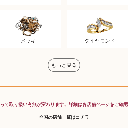
メッキ
ダイヤモンド
もっと見る
マジックザギャザリング
オーディオテクニカ
化粧水 ローション
カルバンクライン
エヴァンゲリオン
デスクトップPC
タグ・ホイヤー
アニメーション
デジモンカード
ノートパソコン
シャワーヘッド
JVCケンウッド
アイシャドウ
ゲームソフト
エクスペリア
エインズレイ
モンクレール
レ・クリント
AppleWatch
ネックレス
ネックレス
スウォッチ
シャンパン
外国コイン
ボールペン
バイオリン
ドライヤー
ケルヒャー
ベビーカー
リカちゃん
HOゲージ
シャネル
記念切手
シャネル
中国古銭
鬼滅の刃
デュポン
中国骨董
マイセン
サックス
ボッシュ
レイバン
シャープ
メッキ
メッキ
コーチ
ニコン
ソニー
万年筆
お米券
旅行券
ビーツ
ルアー
ボッチ
ガラホ
鉄道
着物
囲碁
絵本
図鑑
東芝
草履
iPad
PS5
ロイヤルコペンハーゲン
ニンテンドースイッチ
ドルチェ&ガッバーナ
葉書・ポストカード
エリザベスアーデン
デュエルマスターズ
グラフィックボード
インゴ・マウラー
マックツールズ
ティファニー
ダイヤモンド
ティファニー
ダイヤモンド
ペンタックス
パナソニック
ウルトラマン
ギャラクシー
トランペット
ギフトカード
ヘアアイロン
電動歯ブラシ
ベビーチェア
カルティエ
ディズニー
ウイスキー
カルティエ
株主優待券
ハイコーキ
アディダス
帯締・帯留
シチズン
中国紙幣
ブリーチ
エルメス
アイコム
Zゲージ
オメガ
グッチ
観光地
チーク
古紙幣
遊戯王
陶磁器
チェロ
ソニー
ボーズ
ロッド
ナイキ
モーイ
ソニー
沖電気
Apple
iMac
口紅
絵画
将棋
雑誌
レゴ
硯
MTG
って取り扱い有無が変わります。
詳細は各店舗ページをご確認
全国の店舗一覧はコチラ