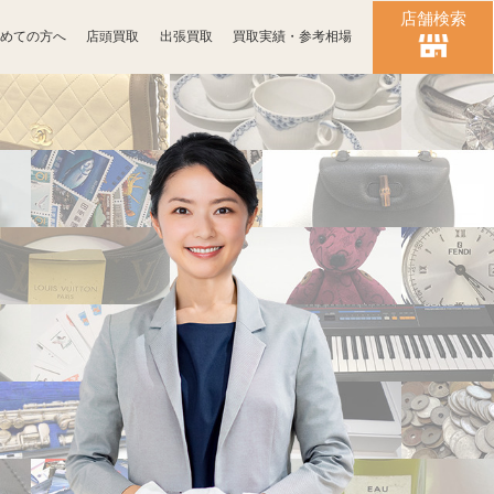
店舗検索
めての方へ
店頭買取
出張買取
買取実績・参考相場
時計買取
ブランド買取
化粧品買取
古銭買取
パソコン
ゲーム買取
周辺機器買取
食器買取
楽器買取
工具買取
釣具買取
おもちゃ買取
電子辞書買取