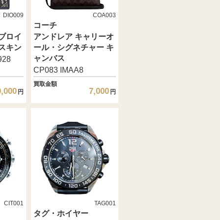
DIO009
COA003
コーチ
ブロイ
アンドレア キャリーオ
フスキン
ール・シグネチャー キ
ャンバス
928
CP083 IMAA8
買取金額
0,000
7,000
円
円
CIT001
TAG001
タグ・ホイヤー