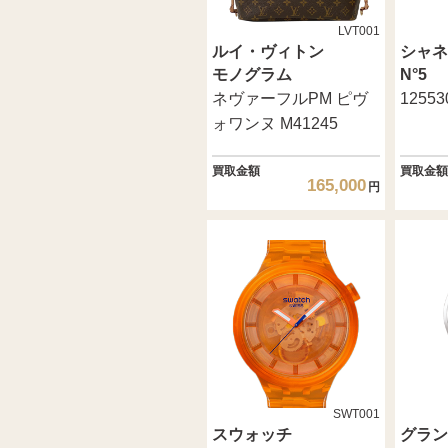
LVT001
ルイ・ヴィトン
シャネ
モノグラム
N°5
ネヴァーフルPM ピヴ
12553
ォワンヌ M41245
買取金額
買取金額
165,000
円
SWT001
スウォッチ
グラン