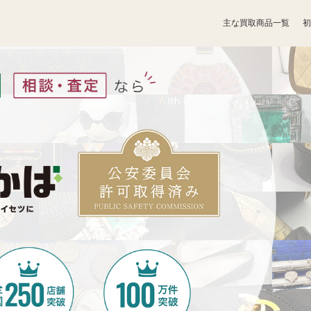
主な買取商品一覧
初
宝石買取
アクセサリー買取
お酒買取
香水買取
鉄道模型買取
トレカ買取
ライター買取
骨董品買取
ボードゲーム買取
家電買取
照明・ライト買取
ベビー用品買取